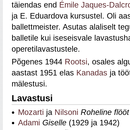
täiendas end
Émile Jaques-Dalcro
ja E. Eduardova kursustel. Oli aa
ballettmeister. Asutas alaliselt t
balletile kui iseseisvale lavastush
operetilavastustele.
Põgenes 1944
Rootsi
, osales alg
aastast 1951 elas
Kanadas
ja töö
mälestusi.
Lavastusi
Mozarti
ja
Nilsoni
Roheline flööt
Adami
Giselle
(1929 ja 1942)