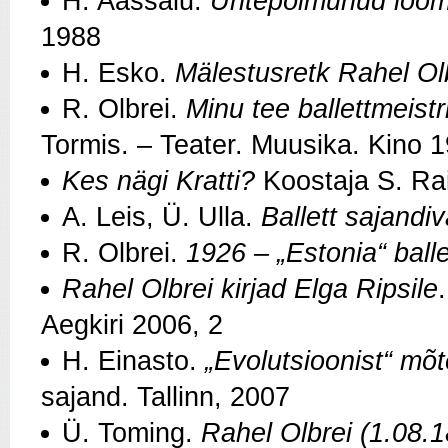
H. Aassalu.
Ühtepõimunud loo
1988
H. Esko.
Mälestusretk Rahel Olb
R. Olbrei.
Minu tee ballettmeistr
Tormis. – Teater. Muusika. Kino 1
Kes nägi Kratti?
Koostaja S. Raid
A. Leis, Ü. Ulla.
Ballett sajandi
R. Olbrei.
1926 – „Estonia“ ball
Rahel Olbrei kirjad Elga Ripsile
Aegkiri 2006, 2
H. Einasto.
„Evolutsioonist“ mõt
sajand. Tallinn, 2007
Ü. Toming.
Rahel Olbrei (1.08.1