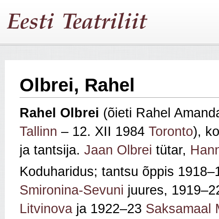
Olbrei, Rahel
Rahel
Olbrei
(õieti Rahel Amanda
Tallinn
– 12. XII 1984
Toronto
), k
ja tantsija.
Jaan Olbrei
tütar,
Han
Koduharidus; tantsu õppis 1918
Smironina‑Sevuni
juures, 1919–22
Litvinova
ja 1922–23
Saksamaal