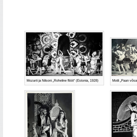
Mozarti ja Nilsoni „Roheline flööt“ (Estonia, 1928)
Motli „Paan võsa