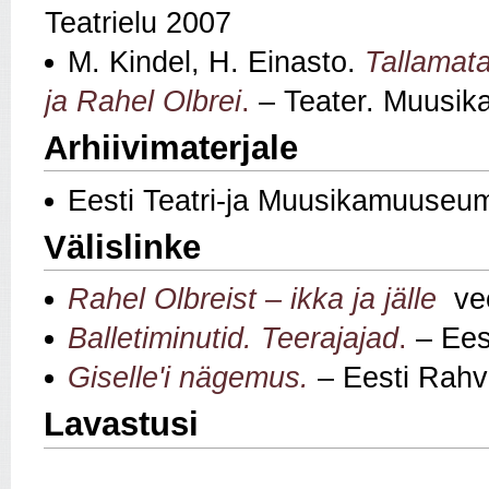
Teatrielu 2007
M. Kindel, H. Einasto.
Tallamat
ja Rahel Olbrei
.
– Teater. Muusika
Arhiivimaterjale
Eesti Teatri-ja Muusikamuuseu
Välislinke
Rahel Olbreist – ikka ja jälle
vee
B
alletiminutid. Teerajajad
.
– Eest
Giselle'i nägemus.
– Eesti Rahvu
Lavastusi