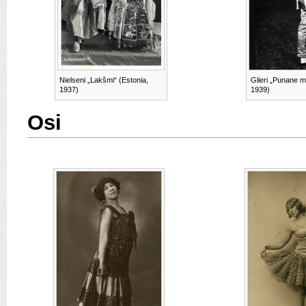
Nielseni „Lakšmi“ (Estonia,
Glieri „Punane m
1937)
1939)
Osi