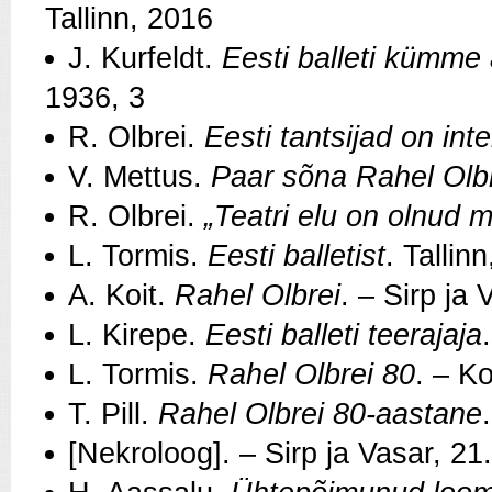
Tallinn, 2016
J. Kurfeldt.
Eesti balleti kümme 
1936, 3
R. Olbrei.
Eesti tantsijad on int
V. Mettus.
Paar sõna Rahel Olbr
R. Olbrei.
„Teatri elu on olnud m
L. Tormis.
Eesti balletist
. Tallin
A. Koit.
Rahel Olbrei
. – Sirp ja
L. Kirepe.
Eesti balleti teerajaja
L. Tormis.
Rahel Olbrei 80
. – K
T. Pill.
Rahel Olbrei 80-aastane
[Nekroloog]. – Sirp ja Vasar, 2