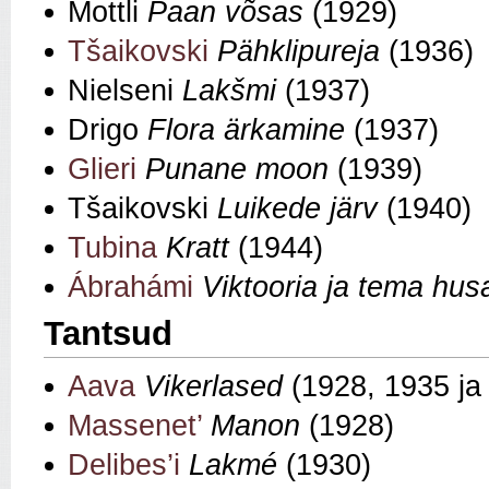
Mottli
Paan võsas
(1929)
Tšaikovski
Pähklipureja
(1936)
Nielseni
Lakšmi
(1937)
Drigo
Flora ärkamine
(1937)
Glieri
Punane moon
(1939)
Tšaikovski
Luikede järv
(1940)
Tubina
Kratt
(1944)
Ábrahámi
Viktooria ja tema hus
Tantsud
Aava
Vikerlased
(1928, 1935 ja
Massenet’
Manon
(1928)
Delibes’i
Lakmé
(1930)