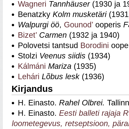
Wagneri
Tannhäuser
(1930 ja 1
Benatzky
Kolm musketäri
(1931
Walpurgi öö
,
Gounod’
ooperis
F
Bizet’
Carmen
(1932 ja 1940)
Polovetsi tantsud
Borodini
oope
Stolzi
Veenus siidis
(1934)
Kálmáni
Mariza
(1935)
Lehári
Lõbus lesk
(1936)
Kirjandus
H. Einasto.
Rahel Olbrei.
Tallin
H. Einasto.
Eesti balleti rajaja 
loometegevus, retseptsioon, pära