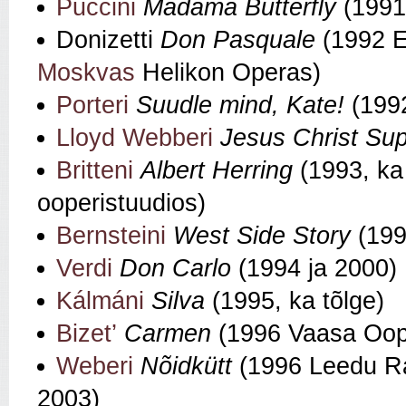
Puccini
Madama Butterfly
(1991
Donizetti
Don Pasquale
(1992 E
Moskvas
Helikon Operas)
Porteri
Suudle mind, Kate!
(1992
Lloyd Webberi
Jesus Christ Sup
Britteni
Albert Herring
(1993, ka
ooperistuudios)
Bernsteini
West Side Story
(199
Verdi
Don Carlo
(1994 ja 2000)
Kálmáni
Silva
(1995, ka tõlge)
Bizet’
Carmen
(1996 Vaasa Oop
Weberi
Nõidkütt
(1996 Leedu Rah
2003)