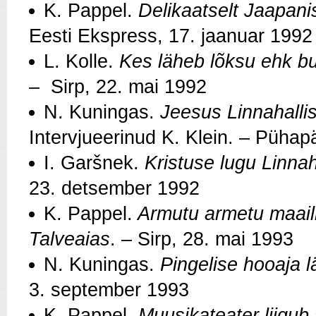
K. Pappel.
Delikaatselt Jaapani
Eesti Ekspress, 17. jaanuar 1992
L. Kolle.
Kes läheb lõksu ehk bu
– Sirp, 22. mai 1992
N. Kuningas.
Jeesus Linnahalli
Intervjueerinud K. Klein. – Püha
I. Garšnek.
Kristuse lugu Linnah
23. detsember 1992
K. Pappel.
Armutu armetu maail
Talveaias
. – Sirp, 28. mai 1993
N. Kuningas.
Pingelise hooaja l
3. september 1993
K. Pappel.
Muusikateater liigub 