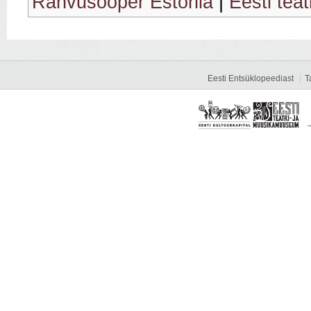
Rahvusooper Estonia
|
Eesti teat
Eesti Entsüklopeediast
T