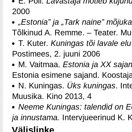
E. Poll.
Lavastaja mõtleb kujund
2000
„Estonia” ja „Tark naine” mõjuka
Tõlkinud A. Remme. – Teater. Mu
T. Kuter.
Kuningas tõi lavale el
Postimees, 2. juuni 2006
M. Vaitmaa.
Estonia ja XX sajan
Estonia esimene sajand. Koostaja
N. Kuningas.
Üks kuningas
. In
Muusika. Kino 2013, 4
Neeme Kuningas: talendid on E
ja innustama.
Intervjueerinud K. 
Välislinke