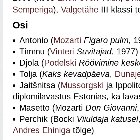
Semperiga
),
Valgetähe
III klassi 
Osi
Antonio (
Mozarti
Figaro pulm
, 1
Timmu (
Vinteri
Suvitajad
, 1977)
Djola (
Podelski
Röövimine kesk
Tolja (
Kaks kevadpäeva
,
Dunaje
Jaitšnitsa (
Mussorgski
ja Ippoli
diplomilavastus Estonias, ka lavas
Masetto (Mozarti
Don Giovanni
Perchik (Bocki
Viiuldaja katusel
Andres Ehiniga
tõlge)