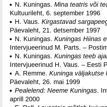
N. Kuningas.
Mina teatris või t
Kultuurileht, 6. september 1996
H. Vaus.
Kirgastavad sargapee
Päevaleht, 21. detsember 1997
N. Kuningas.
Kuningas Hiinas 
Intervjueerinud M. Parts. – Postim
N. Kuningas.
Kuningas teeb aja
Intervjueerinud H. Vaus. – Eesti
A. Remme.
Kuninga väljakutse k
Päevaleht, 26. mai 1999
Pealelend: Neeme Kuningas
. I
aprill 2000