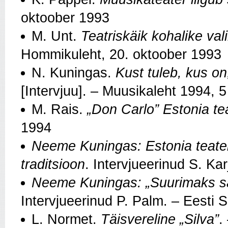
oktoober 1993
M. Unt.
Teatriskäik kohalike val
Hommikuleht, 20. oktoober 1993
N. Kuningas.
Kust tuleb, kus on
[Intervjuu]. – Muusikaleht 1994, 5
M. Rais.
„Don Carlo” Estonia tea
1994
Neeme Kuningas: Estonia teater e
traditsioon
. Intervjueerinud S. Ka
Neeme Kuningas: „Suurimaks s
Intervjueerinud P. Palm. – Eesti 
L. Normet.
Täisvereline „Silva”
.