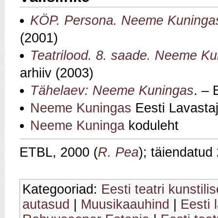
KÖP. Persona. Neeme Kuninga
(2001)
Teatrilood. 8. saade. Neeme K
arhiiv (2003)
Tähelaev: Neeme Kuningas
. – 
Neeme Kuningas
Eesti Lavastaj
Neeme Kuninga
koduleht
ETBL, 2000 (
R. Pea
); täiendatud
Kategooriad:
Eesti teatri kunstili
autasud
|
Muusikaauhind
|
Eesti 