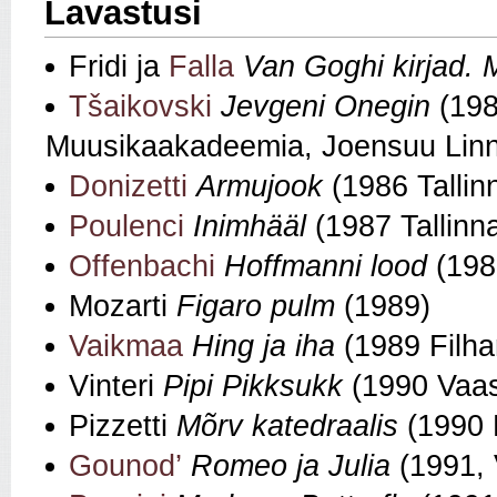
Lavastusi
Fridi ja
Falla
Van Goghi kirjad.
Tšaikovski
Jevgeni Onegin
(198
Muusikaakadeemia, Joensuu Linnao
Donizetti
Armujook
(1986 Tallin
Poulenci
Inimhääl
(1987 Tallinn
Offenbachi
Hoffmanni lood
(198
Mozarti
Figaro pulm
(1989)
Vaikmaa
Hing ja iha
(1989 Filha
Vinteri
Pipi Pikksukk
(1990 Vaas
Pizzetti
Mõrv katedraalis
(1990 
Gounod’
Romeo ja Julia
(1991,