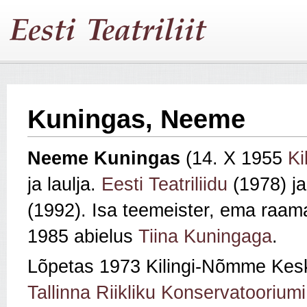
Kuningas, Neeme
Neeme Kuningas
(14. X 1955
Ki
ja laulja.
Eesti Teatriliidu
(1978) j
(1992). Isa teemeister, ema raam
1985 abielus
Tiina Kuningaga
.
Lõpetas 1973 Kilingi-Nõmme Keskk
Tallinna Riikliku Konservatooriumi