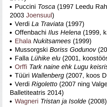
Puccini
Tosca
(1997 Leedu Rahvu
2003
Joensuul
)
Verdi
La Traviata
(1997)
Offenbachi
Ilus Helena
(1999, k
Ehala
Nukitsamees
(1999)
Mussorgski
Boriss Godunov
(2
Falla
Lühike elu
(2001, koostöö
Orffi
Tark naine ehk Lugu keisris
Tüüri
Wallenberg
(2007, koos Dm
Verdi
Rigoletto
(2007 ning Valge
Balletiteatris 2014)
Wagneri
Tristan ja Isolde
(2008)