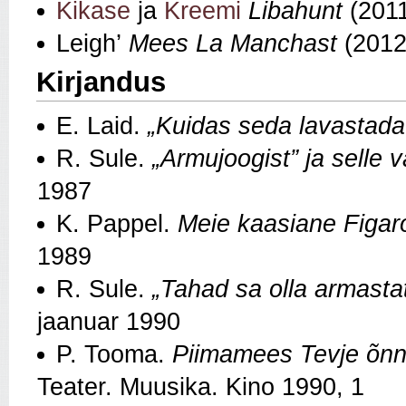
Kikase
ja
Kreemi
Libahunt
(201
Leigh’
Mees La Manchast
(2012,
Kirjandus
E. Laid.
„Kuidas seda lavastada
R. Sule.
„Armujoogist” ja selle v
1987
K. Pappel.
Meie kaasiane Figar
1989
R. Sule.
„Tahad sa olla armasta
jaanuar 1990
P. Tooma.
Piimamees Tevje õnne
Teater. Muusika. Kino 1990, 1