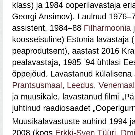
klass) ja 1984 ooperilavastaja eri
Georgi Ansimov). Laulnud 1976–
assistent, 1984–88
Filharmoonia
j
koosseisuline) Estonia lavastaja
peaprodutsent), aastast 2016 Krasn
pealavastaja, 1985–94 ühtlasi E
õppejõud. Lavastanud külalisena
Prantsusmaal
,
Leedus
,
Venemaal
ja muusikale, lavastanud filmi „P
juhtinud raadiosaadet „Ooperigur
Muusikalavastuste auhind 1994 ja 
2008 (koos
Erkki-Sven Tüüri
,
Dmi