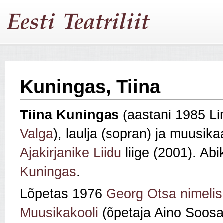
Kuningas, Tiina
Tiina Kuningas
(aastani 1985 Li
Valga
), laulja (sopran) ja muusika
Ajakirjanike Liidu
liige (2001). Ab
Kuningas
.
Lõpetas 1976
Georg Otsa nimelis
Muusikakooli
(õpetaja Aino Soosa