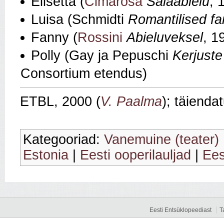
Elisetta (
Cimarosa
Salaabielu
, 
Luisa (Schmidti
Romantilised fa
Fanny (
Rossini
Abieluveksel
, 1
Polly (Gay ja Pepuschi
Kerjuste
Consortium etendus)
ETBL, 2000 (
V. Paalma
); täienda
Kategooriad:
Vanemuine (teater)
Estonia
|
Eesti ooperilauljad
|
Ees
Eesti Entsüklopeediast
T