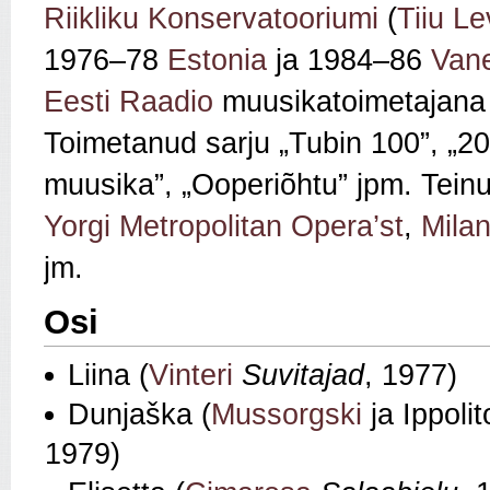
Riikliku Konservatooriumi
(
Tiiu Le
1976–78
Estonia
ja 1984–86
Van
Eesti Raadio
muusikatoimetajana 
Toimetanud sarju „Tubin 100”, „20
muusika”, „Ooperiõhtu” jpm. Tein
Yorgi
Metropolitan Opera’st
,
Mila
jm.
Osi
Liina (
Vinteri
Suvitajad
, 1977)
Dunjaška (
Mussorgski
ja Ippoli
1979)