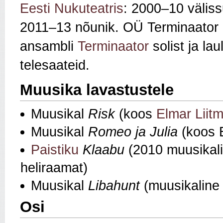
Eesti Nukuteatris
: 2000–10 väliss
2011–13 nõunik. OÜ Terminaator M
ansambli
Terminaator
solist ja la
telesaateid.
Muusika lavastustele
Muusikal
Risk
(koos
Elmar Liit
Muusikal
Romeo ja Julia
(koos 
Paistiku
Klaabu
(2010 muusikal
heliraamat)
Muusikal
Libahunt
(muusikaline
Osi