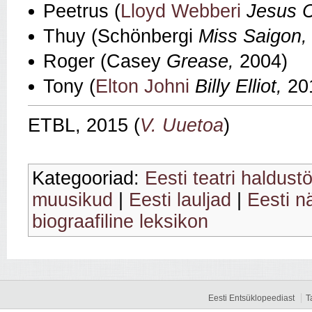
Peetrus (
Lloyd Webberi
Jesus C
Thuy (Schönbergi
Miss Saigon
Roger (Casey
Grease,
2004)
Tony (
Elton Johni
Billy Elliot,
201
ETBL, 2015 (
V. Uuetoa
)
Kategooriad:
Eesti teatri haldust
muusikud
|
Eesti lauljad
|
Eesti nä
biograafiline leksikon
Eesti Entsüklopeediast
T