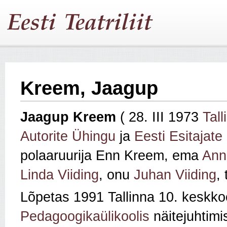
Kreem, Jaagup
Jaagup Kreem
( 28. III 1973
Tall
Autorite Ühingu
ja
Eesti Esitajate 
polaaruurija Enn Kreem, ema
Ann
Linda Viiding
, onu
Juhan Viiding
,
Lõpetas 1991 Tallinna 10. keskk
Pedagoogikaülikoolis
näitejuhtimi