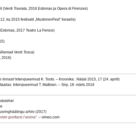
il (Verdi
Traviata
, 2016 Estonias ja Opera di Firenzes)
012, ka 2015 festivalil „MustonenFest“ Iisraelis)
 Estonias, 2017 Teatro La Fenice)
15)
 mõlemad Verdi
Tosca
)
, 2016)
 linnast!
Intervjueerinud K. Toots. – Kroonika : Nädal 2015, 17 (24. aprill)
Itaalias.
Intervjueerinud T. Mattisen. – Sirp, 18. märts 2016
odulehel
se
usringhäälingu arhiiv (2017)
ntre gonfiarsi l’anima”.
– vimeo.com