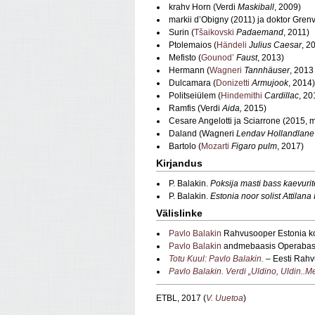
krahv Horn (Verdi
Maskiball
, 2009)
markii d’Obigny (2011) ja doktor Grenv
Surin (
Tšaikovski
Padaemand
, 2011)
Ptolemaios (
Händeli
Julius Caesar
, 2
Mefisto (
Gounod’
Faust
, 2013)
Hermann (
Wagneri
Tannhäuser
, 2013
Dulcamara (
Donizetti
Armujook
, 2014)
Politseiülem (
Hindemithi
Cardillac
, 20
Ramfis (Verdi
Aida,
2015)
Cesare Angelotti ja Sciarrone (2015,
Daland (Wagneri
Lendav Hollandlane
Bartolo (
Mozarti
Figaro pulm
, 2017)
Kirjandus
P. Balakin.
Poksija masti bass kaevurite
P. Balakin.
Estonia noor solist Attilana 
Välislinke
Pavlo Balakin
Rahvusooper Estonia k
Pavlo Balakin
andmebaasis Operaba
Totu Kuul: Pavlo Balakin.
– Eesti Rahv
Pavlo Balakin. Verdi „Uldino, Uldin..Me
ETBL, 2017 (
V. Uuetoa
)