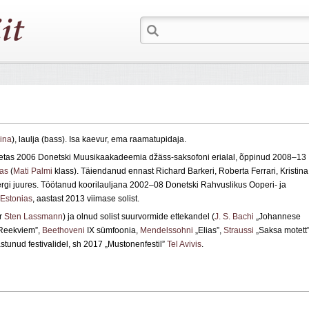
ina
), laulja (bass). Isa kaevur, ema raamatupidaja.
Lõpetas 2006 Donetski Muusikaakadeemia džäss-saksofoni erialal, õppinud 2008–13
ias
(
Mati Palmi
klass). Täiendanud ennast Richard Barkeri, Roberta Ferrari, Kristina
bergi juures. Töötanud koorilauljana 2002–08 Donetski Rahvuslikus Ooperi- ja
Estonias
, aastast 2013 viimase solist.
er
Sten Lassmann
) ja olnud solist suurvormide ettekandel (
J. S. Bachi
„Johannese
Reekviem”,
Beethoveni
IX sümfoonia,
Mendelssohni
„Elias”,
Straussi
„Saksa motett”
stunud festivalidel, sh 2017 „Mustonenfestil”
Tel Avivis
.