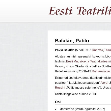
Balakin, Pablo
Pavlo Balakin
(5. VIII 1982
Donetsk
,
Ukra
Alustas laulmist lapsena kirikukooris. 
laulmist
Eesti Muusika- ja Teatriakadeem
Vavolo, Kristin Okerlundi ja Jeffrey Gold
Balletiteatris ning 2008–13
Rahvusooper 
Esinenud soolokavadega (kontsertmeist
passioon” ja „Matteuse passioon”,
Verdi
„
Rossini
„Petite messe solennelle”). Üles a
Kristallkingakese auhind 2013.
Osi
Monterone (Verdi
Rigoletto
, 2007)