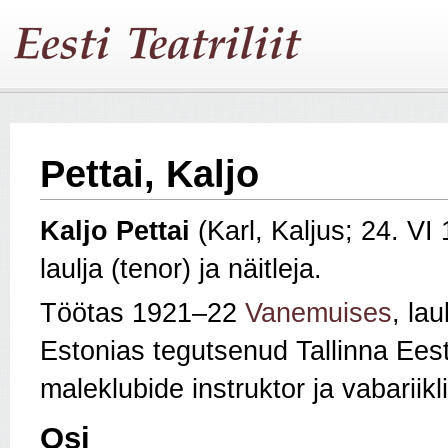
Pettai, Kaljo
Kaljo
Pettai
(Karl, Kaljus; 24. V
laulja (tenor) ja näitleja.
Töötas 1921–22
Vanemuises
, la
Estonias tegutsenud Tallinna Eesti
maleklubide instruktor ja vabariik
Osi