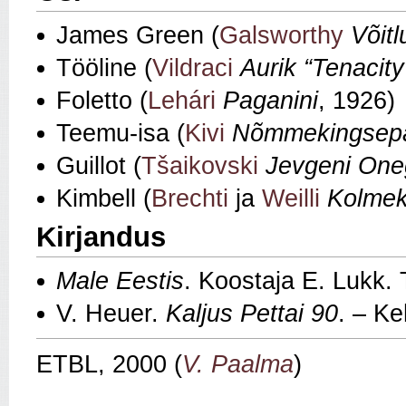
James Green (
Galsworthy
Võitl
Tööline (
Vildraci
Aurik “Tenacity
Foletto (
Lehári
Paganini
, 1926)
Teemu‑isa (
Kivi
Nõmmekingsep
Guillot (
Tšaikovski
Jevgeni One
Kimbell (
Brechti
ja
Weilli
Kolmek
Kirjandus
Male Eestis
. Koostaja E. Lukk. 
V. Heuer.
Kaljus Pettai 90
. – Ke
ETBL, 2000 (
V. Paalma
)