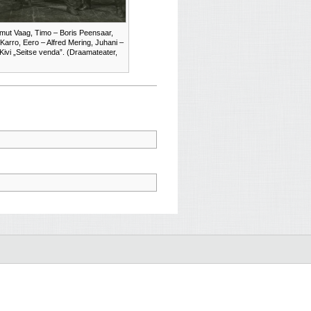
mut Vaag, Timo – Boris Peensaar,
arro, Eero – Alfred Mering, Juhani –
Kivi „Seitse venda”. (Draamateater,