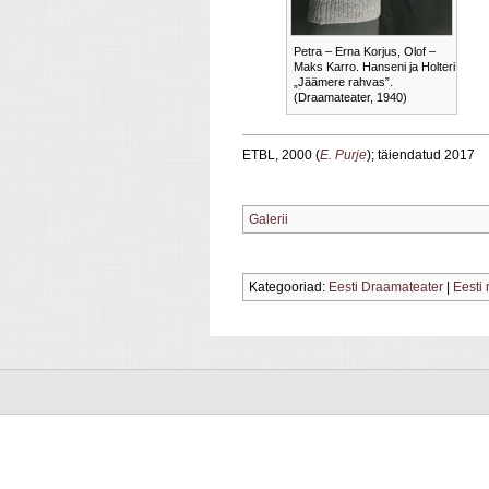
Petra – Erna Korjus, Olof –
Maks Karro. Hanseni ja Holteri
„Jäämere rahvas”.
(Draamateater, 1940)
ETBL, 2000 (
E. Purje
); täiendatud 2017
Galerii
Kategooriad:
Eesti Draamateater
|
Eesti 