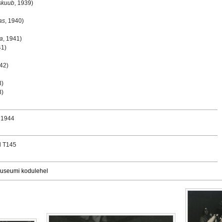
skuub
, 1939)
as
, 1940)
a
, 1941)
41)
942)
3)
3)
r 1944
d T145
uuseumi kodulehel