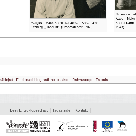
Simeoni – Hel
Aapo – Maks K
Margus – Maks Karro, Vanaema – Anna Tamm.
Kaarel Karm. 
Kitzbergi „Libahunt”. (Draamateater, 1940)
1943)
näitlejad
|
Eesti teatri biograafiline leksikon
|
Rahvusooper Estonia
Eesti Entsüklopeediast
Tagasiside
Kontakt