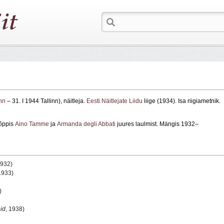
inn
– 31. I 1944 Tallinn), näitleja.
Eesti Näitlejate Liidu
liige (1934). Isa riigiametnik.
 õppis
Aino Tamme
ja
Armanda degli Abbati
juures laulmist. Mängis 1932–
1932)
1933)
)
id
, 1938)