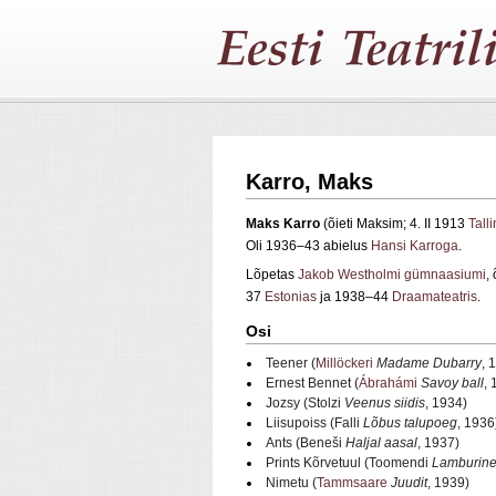
Karro, Maks
Maks
Karro
(
õieti Maksim; 4. II 1913
Tall
Oli 1936–43 abielus
Hansi Karroga
.
Lõpetas
Jakob Westholmi gümnaasiumi
,
37
Estonias
ja 1938–44
Draamateatris
.
Osi
Teener (
Millöckeri
Madame Dubarry
, 
Ernest Bennet (
Ábrahámi
Savoy ball
, 
Jozsy (Stolzi
Veenus siidis
, 1934)
Liisupoiss (Falli
Lõbus talupoeg
, 1936
Ants (
Beneši
Haljal aasal
, 1937)
Prints Kõrvetuul (Toomendi
Lamburine
Nimetu (
Tammsaare
Juudit
, 1939)