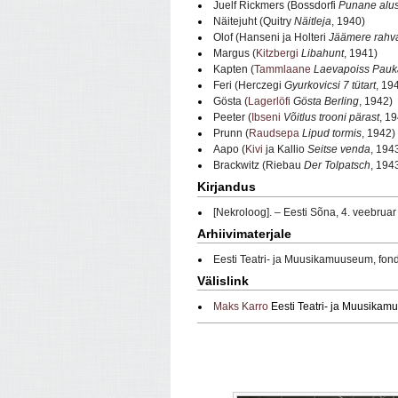
Juelf Rickmers (Bossdorfi
Punane alu
Näitejuht (Quitry
Näitleja
, 1940)
Olof (Hanseni ja Holteri
Jäämere rahv
Margus (
Kitzbergi
Libahunt
, 1941)
Kapten (
Tammlaane
Laevapoiss Pauk
Feri (Herczegi
Gyurkovicsi 7 tütart
, 19
Gösta (
Lagerlöfi
Gösta Berling
, 1942)
Peeter (
Ibseni
Võitlus trooni pärast
, 1
Prunn (
Raudsepa
Lipud tormis
, 1942)
Aapo (
Kivi
ja Kallio
Seitse venda
, 194
Brackwitz (Riebau
Der Tolpatsch
, 194
Kirjandus
[Nekroloog]. – Eesti Sõna, 4. veebrua
Arhiivimaterjale
Eesti Teatri- ja Muusikamuuseum, fon
Välislink
Maks Karro
Eesti Teatri- ja Muusikam