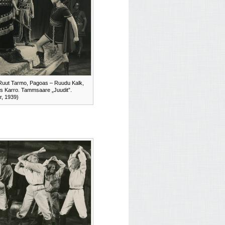
Ruut Tarmo, Pagoas – Ruudu Kalk,
s Karro. Tammsaare „Juudit”.
r, 1939)