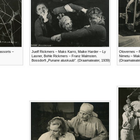
assorts –
Juelf Rickmers – Maks Karro, Maike Harder – Ly
Olovernes – 
Lasner, Bohle Rickmers – Franz Malmsten.
Nimetu – Mak
Bossdorfi „Punane aluskuub”. (Draamateater, 1939)
(Draamateate