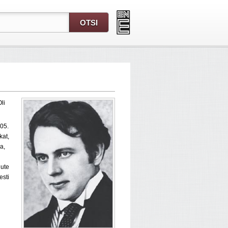
Oli
905.
kat,
a,
gute
sti