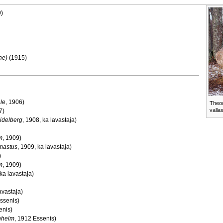
)
ne)
(1915)
le
,
1906)
Theod
vallas
7)
idelberg
,
1908, ka lavastaja)
m
,
1909)
rmastus
,
1909, ka lavastaja)
)
m
,
1909)
ka lavastaja)
avastaja)
ssenis)
enis)
nhelm
,
1912 Essenis)