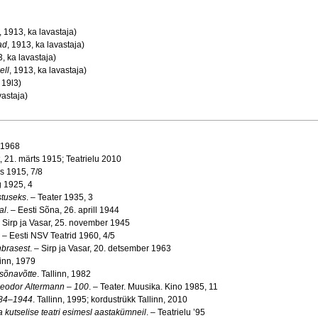
,
1913, ka lavastaja)
ad
,
1913, ka lavastaja)
, ka lavastaja)
ell
,
1913, ka lavastaja)
19l3)
vastaja)
, 1968
, 21. märts 1915; Teatrielu 2010
us 1915, 7/8
 1925, 4
stuseks
. – Teater 1935, 3
al
. – Eesti Sõna, 26. aprill 1944
– Sirp ja Vasar, 25. november 1945
. – Eesti NSV Teatrid 1960, 4/5
nbrasest
. – Sirp ja Vasar, 20. detsember 1963
linn, 1979
 sõnavõtte
. Tallinn, 1982
eodor Altermann – 100
. – Teater. Muusika. Kino 1985, 11
1884–1944
. Tallinn, 1995; kordustrükk Tallinn, 2010
a kutselise teatri esimesl aastakümneil
. – Teatrielu ’95