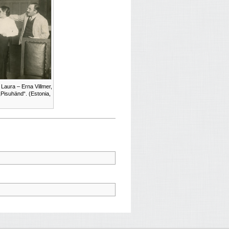
 Laura – Erna Villmer,
„Pisuhänd“. (Estonia,