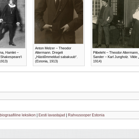
Anton Melzer – Theodor
na, Hamlet –
Altermann. Dregeli
Piibeleht – Theodor Altermann,
 Shakespeare'i
„Hästiõmmeldud sabakuub“.
Sander – Karl Jungholz. Vilde 
 1913)
(Estonia, 1913)
1914)
 biograafiline leksikon
|
Eesti lavastajad
|
Rahvusooper Estonia