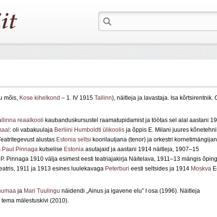
u mõis,
Kose kihelkond
– 1. IV 1915
Tallinn
), näitleja ja lavastaja. Isa kõrtsirentnik. 
allinna reaalkooli
kaubanduskursustel raamatupidamist ja töötas sel alal aastani 1
aal
: oli vabakuulaja
Berliini Humboldti ülikoolis
ja õppis E. Milani juures kõnetehni
Teatritegevust alustas
Estonia seltsi
koorilauljana (tenor) ja orkestri kornetimängijan
s
Paul Pinnaga
kutselise
Estonia
asutajaid ja aastani 1914 näitleja, 1907–15
P. Pinnaga 1910 välja esimest eesti teatriajakirja Näitelava, 1911–13 mängis õpin
atris, 1911 ja 1913 esines luulekavaga
Peterburi
eesti seltsides ja 1914
Moskva
Ee
humaa
ja
Mari Tuulingu
näidendi „Ainus ja igavene elu” I osa (1996). Näitleja
 tema mälestuskivi (2010).