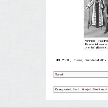
Kuningas – Paul Pin
Theodor Altermann.
„Hamlet”. (Estonia,
ETBL, 2000 (
L. Kirepe
); täiendatud 2017
Galerii
Kategooriad:
Eesti näitlejad
|
Eesti teatri