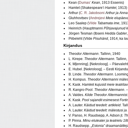
Kean (
Dumas’
Kean
,
1913 Essenis)
Hamlet (Shakespeare’i
Hamlet
,
1913)
Arthur (
C. R. Jakobsoni
Arthur ja Anna
Gluhhovtsev (
Andrejevi
Meie elupäev
Leo Saalep (
Vilde
Tabamata ime
,
1913
Heinrich (Hauptmanni
Põhjavajunud k
Jörgen Tesman (Ibseni
Hedda Gabler
,
Piibeleht (Vilde
Pisuhänd
,
1914, ka la
Kirjandus
Theodor Altermann
. Tallinn, 1940
L. Kirepe.
Theodor Altermann
. Tallinn
K. M[enning]. [Nekroloog]. – Päevaleht
E. Hubel. [Nekroloog]. – Eesti Kirjand
B. Linde.
Theodor Altermann
. Looming
H. Kompus.
Theodor Altermanni mäle
K. Kask.
Hamleti kujusid meie teatrilav
R. Kangro-Pool.
Theodor Altermann
. 
A. Valdes.
Kilde Theodor Altermannist
K. Kask.
Pool sajandit esimesest Forti
A. Lauter.
Käidud teedelt: artikleid
. Tal
A. Lauter.
Käidud teedelt: mälestusi ja
V. Panso, H. Raudsepp, A. Adson jt.
Th
P. Pinna.
Minu eluteater ja teatrielu 
H. Raudsepp.
„Estonia” draamanäitlej