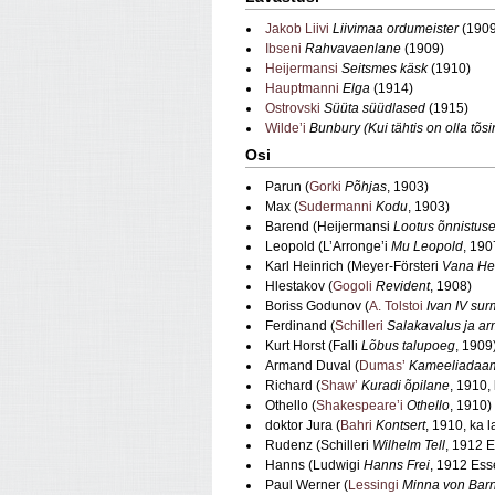
Jakob Liivi
Liivimaa ordumeister
(1909
Ibseni
Rahvavaenlane
(1909)
Heijermansi
Seitsmes käsk
(1910)
Hauptmanni
Elga
(1914)
Ostrovski
Süüta süüdlased
(1915)
Wilde’i
Bunbury (Kui tähtis on olla tõsi
Osi
Parun (
Gorki
Põhjas
,
1903)
Max (
Sudermanni
Kodu
,
1903)
Barend (Heijermansi
Lootus õnnistuse
Leopold (L’Arronge’i
Mu Leopold
,
190
Karl Heinrich (Meyer-Försteri
Vana He
Hlestakov (
Gogoli
Revident
,
1908)
Boriss Godunov (
A. Tolstoi
Ivan IV sur
Ferdinand (
Schilleri
Salakavalus ja a
Kurt Horst (Falli
Lõbus talupoeg
,
1909
Armand Duval (
Dumas’
Kameeliadaa
Richard (
Shaw’
Kuradi õpilane
,
1910, 
Othello (
Shakespeare’i
Othello
,
1910)
doktor Jura (
Bahri
Kontsert
,
1910, ka l
Rudenz (Schilleri
Wilhelm Tell
,
1912 E
Hanns (Ludwigi
Hanns Frei
,
1912 Ess
Paul Werner (
Lessingi
Minna von Bar