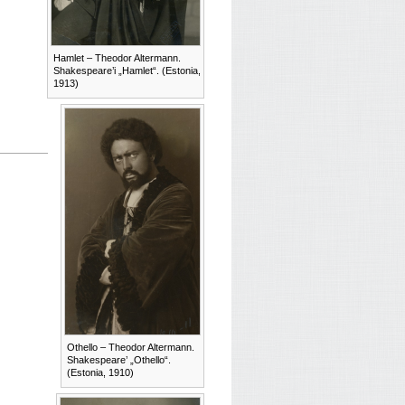
Hamlet – Theodor Altermann.
Shakespeare’i „Hamlet“. (Estonia,
1913)
Othello – Theodor Altermann.
Shakespeare’ „Othello“.
(Estonia, 1910)