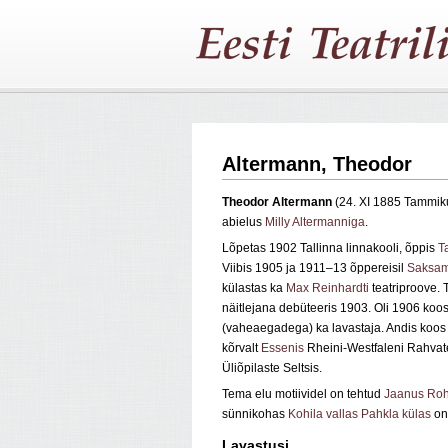
Altermann, Theodor
Theodor
Altermann
(24. XI 1885 Tammik
abielus
Milly Altermanniga
.
Lõpetas 1902 Tallinna linnakooli, õppis
T
Viibis 1905 ja 1911–13 õppereisil
Saksam
külastas ka
Max Reinhardti
teatriproove. 
näitlejana debüteeris 1903. Oli 1906 koo
(vaheaegadega) ka lavastaja. Andis koos 
kõrvalt
Essenis
Rheini-Westfaleni Rahvate
Üliõpilaste Seltsis.
Tema elu motiividel on tehtud
Jaanus Ro
sünnikohas
Kohila vallas
Pahkla külas
on
Lavastusi