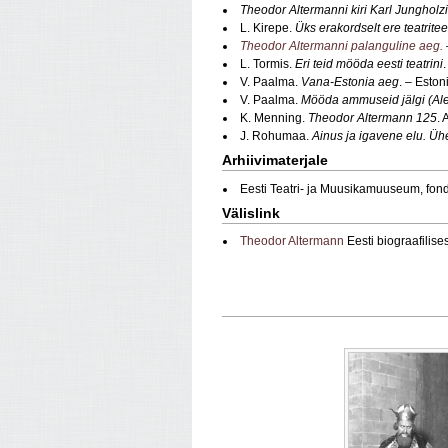
Theodor Altermanni kiri Karl Jungholzi
L. Kirepe.
Üks erakordselt ere teatritee
Theodor Altermanni palanguline aeg.
L. Tormis.
Eri teid mööda eesti teatrini
V. Paalma.
Vana-Estonia aeg
. – Eston
V. Paalma.
Mööda ammuseid jälgi (Ale
K. Menning.
Theodor Altermann 125
. 
J. Rohumaa.
Ainus ja igavene elu. Üh
Arhiivimaterjale
Eesti Teatri- ja Muusikamuuseum, fon
Välislink
Theodor Altermann
Eesti biograafilis