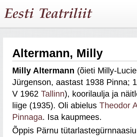
Altermann, Milly
Milly Altermann
(õieti Milly-Luci
Jürgenson, aastast 1938 Pinna; 
V 1962
Tallinn
), koorilaulja ja näit
liige (1935). Oli abielus
Theodor A
Pinnaga
. Isa kaupmees.
Õppis Pärnu tütarlastegürnnaasi