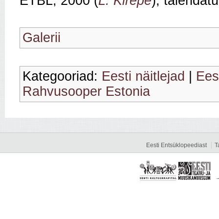
ETBL, 2000 (
L. Kirepe
); täiendat
Galerii
Kategooriad:
Eesti näitlejad
|
Eest
Rahvusooper Estonia
Eesti Entsüklopeediast
T