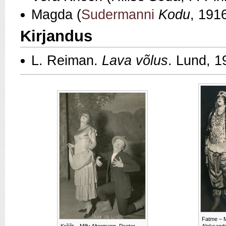
Magda (
Sudermanni
Kodu
, 191
Kirjandus
L. Reiman.
Lava võlus
. Lund, 1
Fatme – Mi