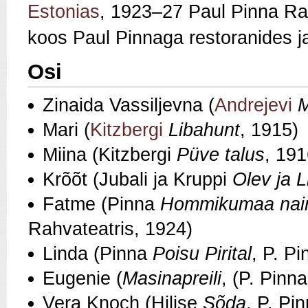
Estonias
, 1923–27 Paul Pinna Rah
koos Paul Pinnaga restoranides j
Osi
Zinaida Vassiljevna (
Andrejevi
M
Mari (
Kitzbergi
Libahunt
,
1915)
Miina (Kitzbergi
Püve talus
,
191
Krõõt (Jubali ja Kruppi
Olev ja 
Fatme (Pinna
Hommikumaa naine
Rahvateatris, 1924)
Linda (Pinna
Poisu Pirital
, P. P
Eugenie (
Masinapreili
, (P. Pinn
Vera Knoch (Hilise
Sõda
, P. Pi