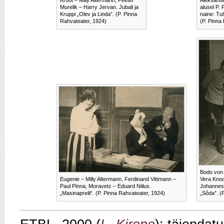
Krõõt – Milly Altermann, Peeter
Aleksande
Murelik – Harry Jervan. Jubali ja
alusel P.
Kruppi „Olev ja Linda”. (P. Pinna
naine: Tu
Rahvateater, 1924)
(P. Pinna
Bodo von 
Eugenie – Milly Altermann, Ferdinand Vittmann –
Vera Knoc
Paul Pinna, Moravetz – Eduard Niilus.
Johannes 
„Masinapreili“. (P. Pinna Rahvateater, 1924)
„Sõda”. (