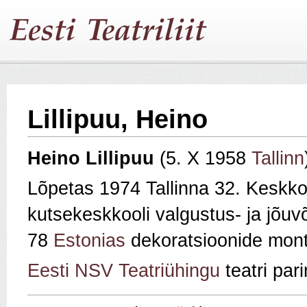
Lillipuu, Heino
Heino Lillipuu
(5. X 1958
Tallinn
Lõpetas 1974 Tallinna 32. Keskkoo
kutsekeskkooli valgustus- ja jõuvõ
78
Estonias
dekoratsioonide mont
Eesti NSV Teatriühingu
teatri par