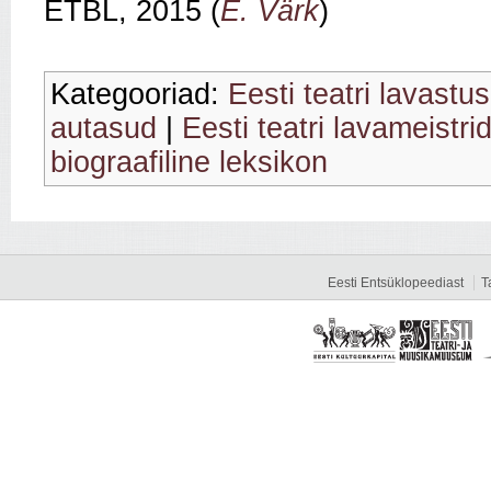
ETBL, 2015 (
E. Värk
)
Kategooriad:
Eesti teatri lavastu
autasud
|
Eesti teatri lavameistri
biograafiline leksikon
Eesti Entsüklopeediast
T