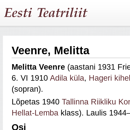
Veenre, Melitta
Melitta Veenre
(aastani 1931 Fr
6. VI 1910
Adila küla
,
Hageri kihe
(sopran).
Lõpetas 1940
Tallinna Riikliku K
Hellat-Lemba
klass). Laulis 194
Osi