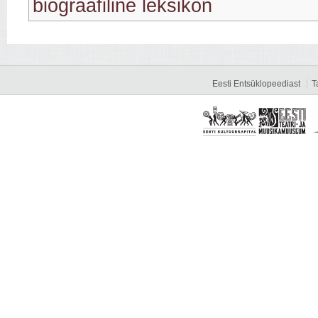
biograafiline leksikon
Eesti Entsüklopeediast
T