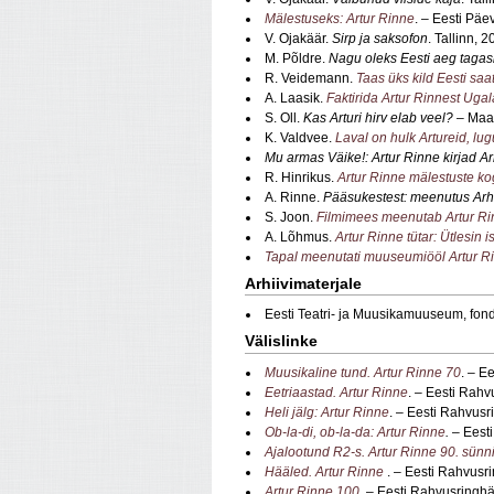
Mälestuseks: Artur Rinne
. – Eesti Päe
V. Ojakäär.
Sirp ja saksofon
. Tallinn, 
M. Põldre.
Nagu oleks Eesti aeg tagas
R. Veidemann.
Taas üks kild Eesti saa
A. Laasik.
Faktirida Artur Rinnest Ugal
S. Oll.
Kas Arturi hirv elab veel?
– Maal
K. Valdvee.
Laval on hulk Artureid, lug
Mu armas Väike!: Artur Rinne kirjad Ar
R. Hinrikus.
Artur Rinne mälestuste k
A. Rinne.
Pääsukestest: meenutus Arha
S. Joon.
Filmimees meenutab Artur Ri
A. Lõhmus.
Artur Rinne tütar: Ütlesin 
Tapal meenutati muuseumiööl Artur R
Arhiivimaterjale
Eesti Teatri- ja Muusikamuuseum, fo
Välislinke
Muusikaline tund. Artur Rinne 70
. – E
Eetriaastad. Artur Rinne
. – Eesti Rahv
Heli jälg: Artur Rinne
. – Eesti Rahvusr
Ob-la-di, ob-la-da: Artur Rinne
.
– Eest
Ajalootund R2-s. Artur Rinne 90. sün
Hääled. Artur Rinne
. – Eesti Rahvusri
Artur Rinne 100
. – Eesti Rahvusringhä