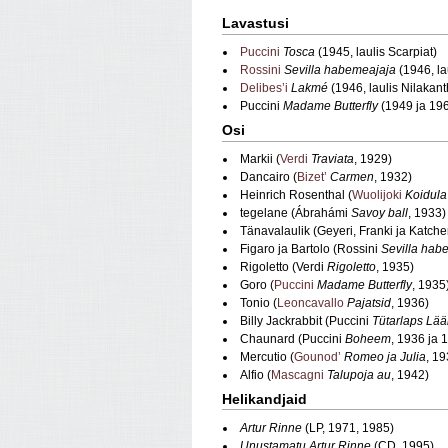
Lavastusi
Puccini
Tosca
(1945, laulis Scarpiat)
Rossini
Sevilla habemeajaja
(1946, lau
Delibes’i
Lakmé
(1946, laulis Nilakant
Puccini
Madame Butterfly
(1949 ja 19
Osi
Markii (
Verdi
Traviata
, 1929)
Dancairo (
Bizet’
Carmen
, 1932)
Heinrich Rosenthal (
Wuolijoki
Koidula
tegelane (Ábrahámi
Savoy ball
, 1933)
Tänavalaulik (Geyeri, Franki ja Katche
Figaro ja Bartolo (Rossini
Sevilla hab
Rigoletto (Verdi
Rigoletto
, 1935)
Goro (
Puccini
Madame Butterfly
, 1935
Tonio (
Leoncavallo
Pajatsid
, 1936)
Billy Jackrabbit (Puccini
Tütarlaps Lää
Chaunard (Puccini
Boheem
, 1936 ja 
Mercutio (
Gounod’
Romeo ja Julia
, 19
Alfio (
Mascagni
Talupoja au
, 1942)
Helikandjaid
Artur Rinne
(LP, 1971, 1985)
Unustamatu Artur Rinne
(CD, 1995)