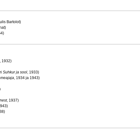
lis Bartolot)
hat)
64)
, 1932)
ri
Suhkur ja sool
, 1933)
emeajaja
, 1934 ja 1943)
)
nest
, 1937)
1943)
38)