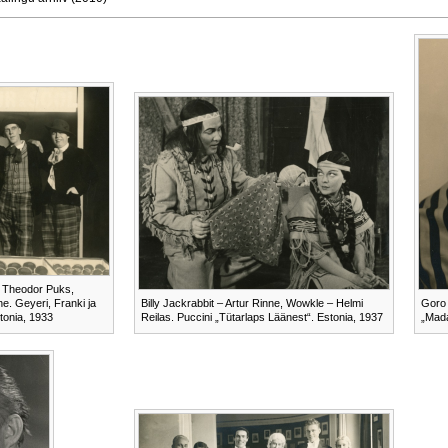
, Theodor Puks,
e. Geyeri, Franki ja
Billy Jackrabbit – Artur Rinne, Wowkle – Helmi
Goro 
stonia, 1933
Reilas. Puccini „Tütarlaps Läänest“. Estonia, 1937
„Mada