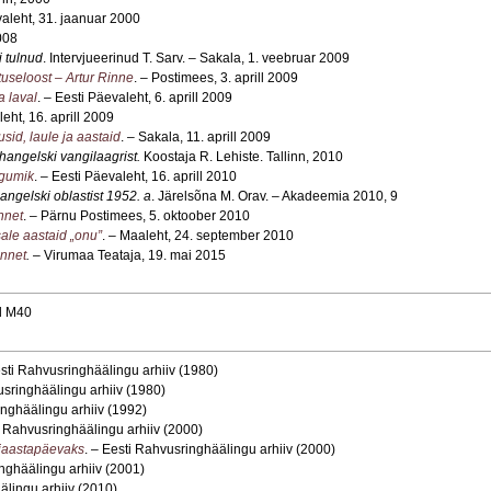
valeht, 31. jaanuar 2000
2008
i tulnud
. Intervjueerinud T. Sarv. – Sakala, 1. veebruar 2009
tuseloost – Artur Rinne
. – Postimees, 3. aprill 2009
a laval
. – Eesti Päevaleht, 6. aprill 2009
eht, 16. aprill 2009
usid, laule ja aastaid
. – Sakala, 11. aprill 2009
hangelski vangilaagrist.
Koostaja R. Lehiste. Tallinn, 2010
ogumik
. – Eesti Päevaleht, 16. aprill 2010
ngelski oblastist 1952. a
. Järelsõna M. Orav. – Akadeemia 2010, 9
nnet
. – Pärnu Postimees, 5. oktoober 2010
isale aastaid „onu”
. – Maaleht, 24. september 2010
innet
.
– Virumaa Teataja, 19. mai 2015
nd M40
esti Rahvusringhäälingu arhiiv (1980)
usringhäälingu arhiiv (1980)
inghäälingu arhiiv (1992)
i Rahvusringhäälingu arhiiv (2000)
niaastapäevaks
. – Eesti Rahvusringhäälingu arhiiv (2000)
nghäälingu arhiiv (2001)
älingu arhiiv (2010)