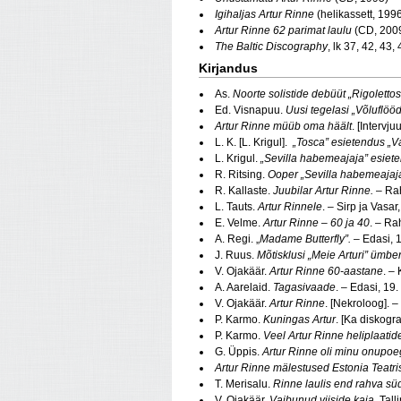
Igihaljas Artur Rinne
(helikassett, 199
Artur Rinne 62 parimat laulu
(CD, 200
The Baltic Discography
, lk 37, 42, 43,
Kirjandus
As.
Noorte solistide debüüt „Rigolettos
Ed. Visnapuu.
Uusi tegelasi „Võluflööd
Artur Rinne müüb oma häält
. [Intervj
L. K. [L. Krigul].
„Tosca” esietendus „
L. Krigul.
„Sevilla habemeajaja” esie
R. Ritsing.
Ooper „Sevilla habemeajaj
R. Kallaste.
Juubilar Artur Rinne.
– Rah
L. Tauts.
Artur Rinnele
. – Sirp ja Vasa
E. Velme.
Artur Rinne – 60 ja 40
. – Ra
A. Regi. „
Madame Butterfly
”. –
Edasi, 
J. Ruus.
Mõtisklusi „Meie Arturi” ümber
V. Ojakäär.
Artur Rinne 60-aastane
. –
A. Aarelaid.
Tagasivaade
. – Edasi, 19
V. Ojakäär.
Artur Rinne
. [Nekroloog]. –
P. Karmo.
Kuningas Artur
. [Ka diskogr
P. Karmo.
Veel Artur Rinne heliplaatide
G. Üppis.
Artur Rinne oli minu onupoe
Artur Rinne mälestused Estonia Teatris
T. Merisalu.
Rinne laulis end rahva s
V. Ojakäär.
Vaibunud viiside kaja
. Tal