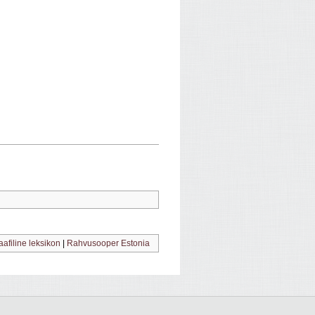
raafiline leksikon
|
Rahvusooper Estonia