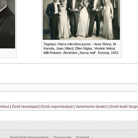
Tegelasi: Härra mikrofoni juures – Artur Rinne, M.
Kareda, Jaan Villard, Ellen Niglas, Vootele Veikat,
Milli Rebane. Ábrahámi „Savoy ball“. Estonia, 1933
tnikud
|
Eesti lavastajad
|
Eesti ooperilauljad
|
Vanemuine (teater)
|
Eesti teatri biog
Eesti Entsüklopeediast
Tagasiside
Kontakt