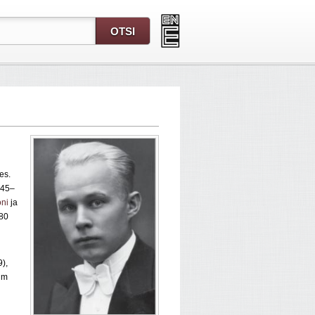
es.
945–
oni
ja
–80
),
nim