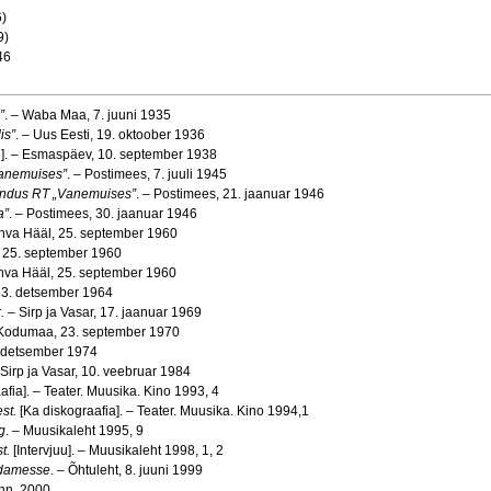
6)
9)
 46
”
. – Waba Maa, 7. juuni 1935
is”
. – Uus Eesti, 19. oktoober 1936
uu]. – Esmaspäev, 10. september 1938
Vanemuises”
. – Postimees, 7. juuli 1945
tendus RT „Vanemuises”
. – Postimees, 21. jaanuar 1946
a”
. – Postimees, 30. jaanuar 1946
va Hääl, 25. september 1960
r, 25. september 1960
hva Hääl, 25. september 1960
13. detsember 1964
.
– Sirp ja Vasar, 17. jaanuar 1969
 Kodumaa, 23. september 1970
. detsember 1974
 Sirp ja Vasar, 10. veebruar 1984
aafia]. – Teater. Muusika. Kino 1993, 4
st.
[Ka diskograafia]. – Teater. Muusika. Kino 1994,1
g
. – Muusikaleht 1995, 9
t.
[Intervjuu]. – Muusikaleht 1998, 1, 2
üdamesse
. – Õhtuleht, 8. juuni 1999
linn, 2000