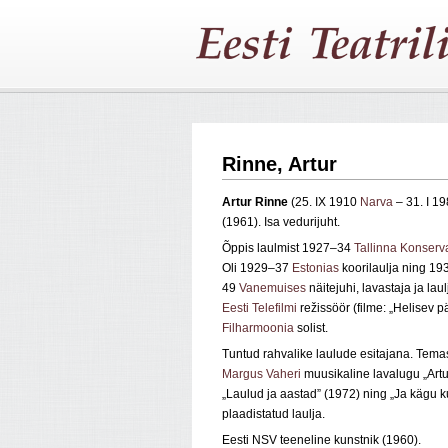
Rinne, Artur
Artur Rinne
(25. IX 1910
Narva
– 31. I 1
(1961). Isa vedurijuht.
Õppis laulmist 1927–34
Tallinna Konserv
Oli 1929–37
Estonias
koorilaulja ning 1
49
Vanemuises
näitejuhi, lavastaja ja la
Eesti Telefilmi
režissöör (filme: „Helisev 
Filharmoonia
solist.
Tuntud rahvalike laulude esitajana. Temast
Margus Vaheri
muusikaline lavalugu „Artu
„Laulud ja aastad” (1972) ning „Ja kägu k
plaadistatud laulja.
Eesti NSV teeneline kunstnik (1960).