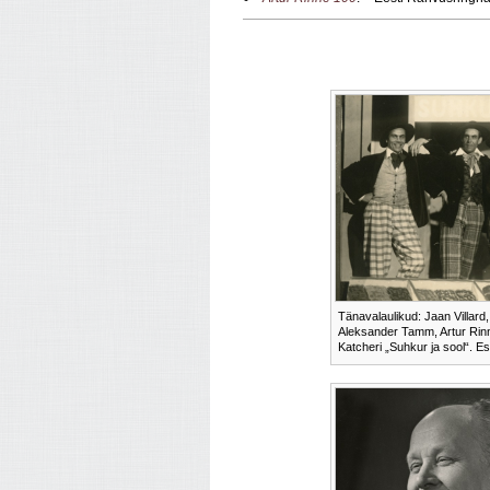
Tänavalaulikud: Jaan Villard
Aleksander Tamm, Artur Rinn
Katcheri „Suhkur ja sool“. E