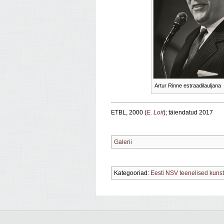
Artur Rinne estraadilauljana
ETBL, 2000 (
E. Loit
); täiendatud 2017
Galerii
Kategooriad:
Eesti NSV teenelised kuns