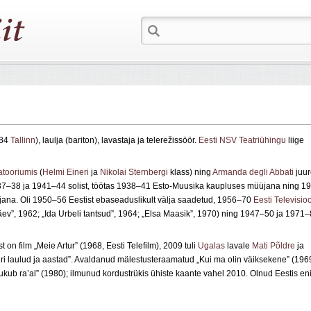
984
Tallinn
), laulja (bariton), lavastaja ja telerežissöör.
Eesti NSV Teatriühingu
liige
atooriumis
(
Helmi Eineri
ja
Nikolai Sternbergi
klass) ning
Armanda degli Abbati
juur
937–38 ja 1941–44 solist, töötas 1938–41 Esto‑Muusika kaupluses müüjana ning 1
uljana. Oli 1950–56 Eestist ebaseaduslikult välja saadetud, 1956–70
Eesti Televisio
päev”, 1962; „Ida Urbeli tantsud”, 1964; „Elsa Maasik”, 1970) ning 1947–50 ja 1971
 on film „Meie Artur” (1968, Eesti Telefilm), 2009 tuli
Ugalas
lavale
Mati Põldre
ja
ri laulud ja aastad”. Avaldanud mälestusteraamatud „Kui ma olin väiksekene” (1969
ukub ra’al” (1980); ilmunud kordustrükis ühiste kaante vahel 2010. Olnud Eestis e