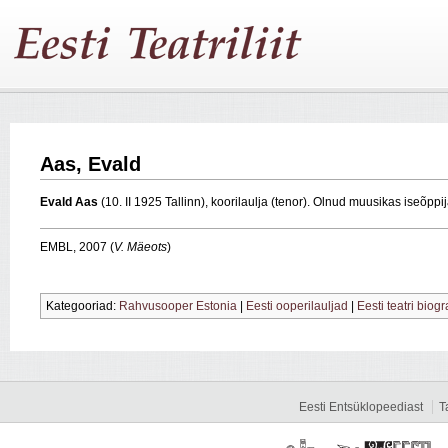
Aas, Evald
Evald Aas
(10. II 1925 Tallinn), koorilaulja (tenor). Olnud muusikas iseõp
EMBL, 2007 (
V. Mäeots
)
Kategooriad:
Rahvusooper Estonia
|
Eesti ooperilauljad
|
Eesti teatri biogr
Eesti Entsüklopeediast
T