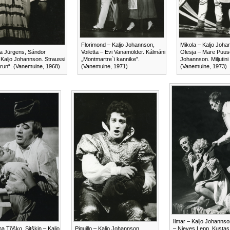
Florimond – Kaljo Johannson,
Mikola – Kaljo Joha
da Jürgens, Sándor
Voiletta – Evi Vanamölder. Kálmáni
Olesja – Mare Puus
 Kaljo Johannson. Straussi
„Montmartre`i kannike”.
Johannson. Miljutini
run“. (Vanemuine, 1968)
(Vanemuine, 1971)
(Vanemuine, 1973)
Ilmar – Kaljo Johannson,
na Tõško, Sitškin – Kaljo
Piquillo – Kaljo Johannson.
– Nieves Lepp, Kustas