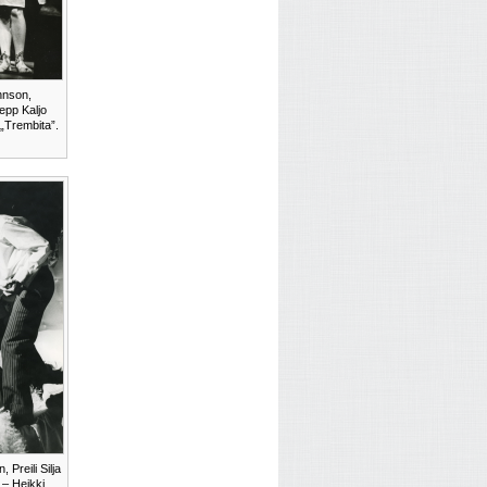
nnson,
epp Kaljo
 „Trembita”.
 Preili Silja
 – Heikki