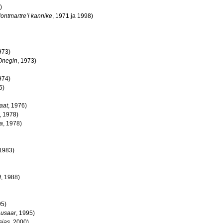
)
ontmartre’i kannike
, 1971 ja 1998)
973)
Onegin
, 1973)
974)
5)
aat
, 1976)
, 1978)
a
, 1978)
 1983)
d
, 1988)
95)
husaar
, 1995)
sias
, 2000)