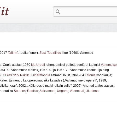
I 2017
Tallinn
), laulja (tenor).
Eesti Teatriliidu
liige (1960). Vanemad
is. Õppis aastast 1950
Ida Urbeli
juhendamisel balletti, seejärel laulmist
Vanemuise
1953–60 Vanemuise elektrik, 1957–60 ja 1967–70 Vanemuise koorilaulja ning
0–61
Eesti NSV Riikliku Filharmoonia
estraadisolist, 1961–64
Estonia
koorilaulja;
 Kalev. Esinenud ka operetimuusika kavades („Vallanud meid operett”, 1989;
ivikerkaar”, 2002; „Kõik roosid ma kingiksin sulle”, 2005). Andnud alates aastast
sinenud ka
Soomes
,
Rootsis
,
Saksamaal
,
Ungaris
,
Venemaal
,
Ukrainas
.