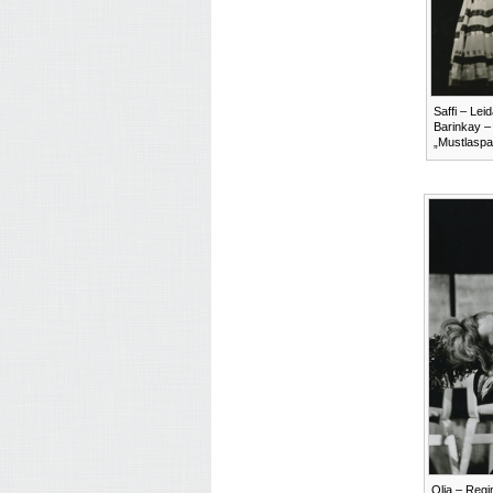
Saffi – Lei
Barinkay –
„Mustlaspa
Olja – Regi