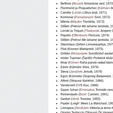
Belfiore (
Mozarti
Armastuse aed
, 1970
Florimond ja Pisquatschec (
Kálmáni
M
Camille (
Lehári
Lõbus lesk
, 1971)
Komissar (
Parsadanjani
Sool, 1972)
Mikola (
Miljutini
Trembita, 1973)
Sitškin (Petrovi
Me tahame tantsida
, 1
Lenski ja Triquet (
Tšaikovski
Jevgeni 
Piquillo (
Offenbachi
Pericola
, 1974)
Sitškin (Petrovi
Me tahame tantsida
, 1
Stanislaus (Zelleri
Linnukaupleja
, 197
Filat (Kovneri
Matsipreili
, 1975)
Gritsko (
Mussorgski
Sorotšintsõ aastal
mister Tupman (Šantõri
Pickwick-klubi
Ilmar (
Kõrveri
Raha paneb rattad käim
Edvin (Kálmáni
Silva
, 1979)
Steva (
Janáčeki
Jenufa
, 1979)
Egon (Künneke
Onupoeg Bataaviast
,
Alfred (Straussi
Nahkhiir
, 1986)
Vandersell (
Orffi
Kuu
, 1986)
Saare Juhan (
Ernesaksa
Tormide ran
Remendado (
Bizet’
Carmen
, 1991)
Gaston (
Verdi
Traviata
, 1993)
Paater (Leigh’
Mees La Manchast
, 19
Linnapea (
Ábrahámi
Viktoria ja tema 
Giorgio Testaccio (Straussi
Öö Veneet