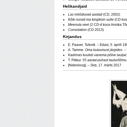
Helikandjaid
Las mööduvad aastad
(CD, 2002)
Kõik roosid ma kingiksin sulle
(CD ko
Meenuta veel
(2 CD-d koos Annika Tõ
Consolation
(CD 2013)
Kirjandus
E. Paaver.
Tulevik.
– Edasi, 5. aprill 1
A. Tamme.
Oma kutsumust järgides.
– 
Kadrinas kuuleb vanema põlve lauljat
T. Pikkur.
55 aastat puhast laulurõõmu
[Nekroloog]. – Sirp, 17. märts 2017