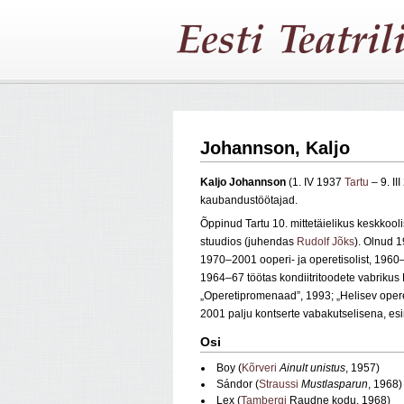
Johannson, Kaljo
Kaljo Johannson
(1. IV 1937
Tartu
– 9. II
kaubandustöötajad.
Õppinud Tartu 10. mittetäielikus keskkool
stuudios (juhendas
Rudolf Jõks
). Olnud 
1970–2001 ooperi- ja operetisolist, 196
1964–67 töötas kondiitritoodete vabrikus
„Operetipromenaad”, 1993; „Helisev operet
2001 palju kontserte vabakutselisena, e
Osi
Boy (
Kõrveri
Ainult unistus
, 1957)
Sándor (
Straussi
Mustlasparun
, 1968)
Lex (
Tambergi
Raudne kodu, 1968)