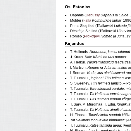
Osi Estonias
Daphnis (
Debussy
Daphnis ja Chloë
,
Mölder (
Falla
Kolmnurkne kübar
, 1996
Prints Siegfried (Tšaikovski
Luikede jä
Désiré ja Sinilind (Tšaikovski
Uinuv ka
Romeo (
Prokofjevi
Romeo ja Julia
, 19
Kirjandus
T. Helimets.
Noormees, kes ei tahtnud
J. Kruus.
Kaie Kõrbil on uus partner
. 
A. Herkül.
Värskelt tantsitud teada traa
I. Martson.
Romeo ja Julia armastus ast
I. Serman.
Kodu, kus alati õitsevad roo
T. Tuumalu.
„Inglane” Tiit Helimets ast
S. Sweeney.
Tiit Helimets tantsib
. – P
T. Tuumalu.
Tere tulemast pardale, mis
T. Tuumalu.
Tiit Helimets tantsib nagu 
T. Tuumalu.
Tiit Helimets lendab kõrge
T. Sarv, M. Murdmaa, T. Edur.
Kirglik l
T. Tuumalu.
Tiit Helimets ainult ei tants
H. Einasto.
Tantsiv keha suudab kõike 
Tiit Helimets toob lavale lühiballeti
: [A
T. Tuumalu.
Katse tantsida aega:
[Aeg]
H. Einasto.
Aeg kui voolavate kehade 