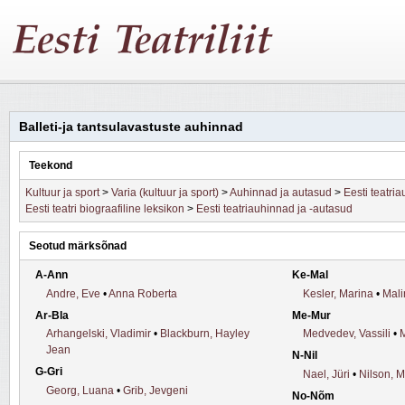
Balleti-ja tantsulavastuste auhinnad
Teekond
Kultuur ja sport
>
Varia (kultuur ja sport)
>
Auhinnad ja autasud
>
Eesti teatri
Eesti teatri biograafiline leksikon
>
Eesti teatriauhinnad ja -autasud
Seotud märksõnad
A-Ann
Ke-Mal
Andre, Eve
•
Anna Roberta
Kesler, Marina
•
Mali
Ar-Bla
Me-Mur
Arhangelski, Vladimir
•
Blackburn, Hayley
Medvedev, Vassili
•
Jean
N-Nil
G-Gri
Nael, Jüri
•
Nilson, 
Georg, Luana
•
Grib, Jevgeni
No-Nõm