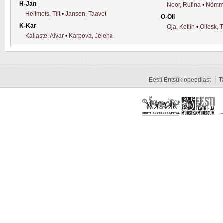
H-Jan
Noor, Rufina
•
Nõmmi
Helimets, Tiit
•
Jansen, Taavet
O-Oll
K-Kar
Oja, Ketlin
•
Ollesk, T
Kallaste, Aivar
•
Karpova, Jelena
Eesti Entsüklopeediast
T