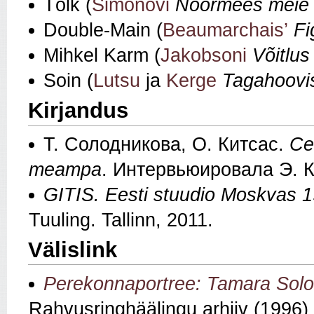
Tõlk (
Simonovi
Noormees meie 
Double-Main (
Beaumarchais’
Fi
Mihkel Karm (
Jakobsoni
Võitlus
Soin (
Lutsu
ja
Kerge
Tagahoovi
Kirjandus
Т. Солодникова, О. Китсас.
Се
театра
. Интервьюировала Э. К
GITIS. Eesti stuudio Moskvas 
Tuuling. Tallinn, 2011.
Välislink
Perekonnaportree: Tamara Solod
Rahvusringhäälingu arhiiv (1996)