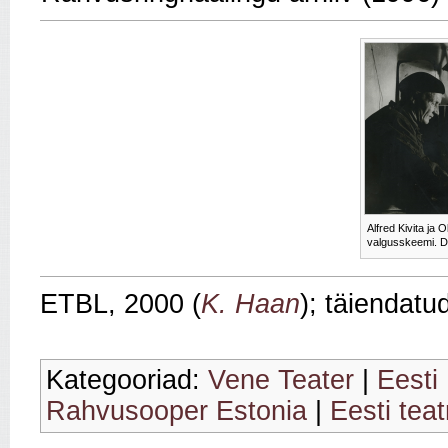
Alfred Kivita ja 
valgusskeemi. D
ETBL, 2000 (
K. Haan
); täiendatu
Kategooriad:
Vene Teater
|
Eesti
Rahvusooper Estonia
|
Eesti teat