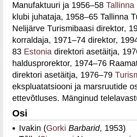
Manufaktuuri ja 1956–58
Tallinna
klubi juhataja, 1958–65 Tallinna T
Nelijärve Turismibaasi direktor, 
korraldaja, 1971–74 direktor, 19
83
Estonia
direktori asetäitja, 1
haldusprorektor, 1974–76 Raamat
direktori asetäitja, 1976–79
Turis
ekspluatatsiooni ja marsruutide 
ettevõtluses. Mänginud telelavast
Osi
Ivakin (
Gorki
Barbarid
, 1953)