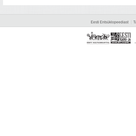
Eesti Entsüklopeediast
T