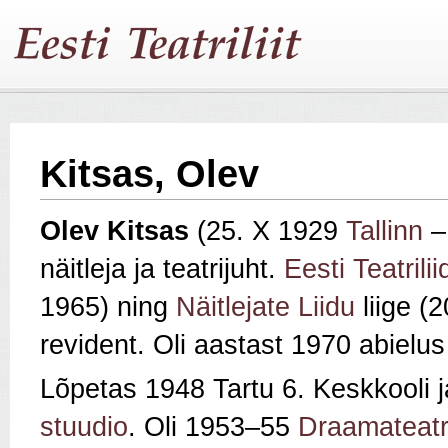
Kitsas, Olev
Olev Kitsas
(25. X 1929
Tallinn
– 
näitleja ja teatrijuht.
Eesti Teatrilii
1965) ning
Näitlejate Liidu
liige (2
revident. Oli aastast 1970 abielu
Lõpetas 1948 Tartu 6. Keskkooli 
stuudio
. Oli 1953–55
Draamateatr