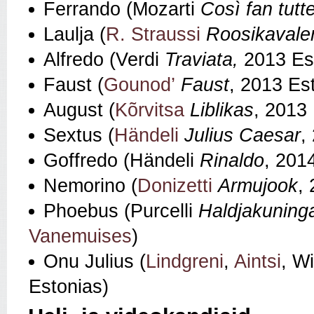
Ferrando (Mozarti
Così fan tutt
Laulja (
R. Straussi
Roosikavale
Alfredo (Verdi
Traviata,
2013 Es
Faust (
Gounod’
Faust
, 2013 Es
August (
Kõrvitsa
Liblikas
, 2013
Sextus (
Händeli
Julius Caesar
,
Goffredo (Händeli
Rinaldo
, 201
Nemorino (
Donizetti
Armujook
,
Phoebus (Purcelli
Haldjakuning
Vanemuises
)
Onu Julius (
Lindgreni
,
Aintsi
, W
Estonias)