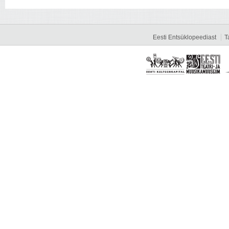
Eesti Entsüklopeediast
T