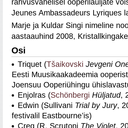
rahvusvahelisel ooperilauljate või
Jeunes Ambassadeurs Lyriques la
Marje ja Kuldar Singi nimeline no
aastaauhind 2008, Kristallkingak
Osi
Triquet (
Tšaikovski
Jevgeni On
Eesti Muusikaakadeemia ooperistu
Joensuu Ooperiühingu ühislavast
Enjolras (
Schönbergi
Hüljatud
, 
Edwin (Sullivani
Trial by Jury
, 2
festivalil Eastbourne’is)
Creg (R. Scrutoni
The Violet
, 