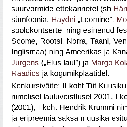
suurvormide ettekannetel (sh
Hän
sümfoonia,
Haydni
„Loomine”,
Mo
soolokontserte ning esinenud fest
Soome, Rootsi, Norra, Taani, V
Inglismaa) ning Ameerikas ja Ka
Jürgens
(„Elus laul”) ja
Margo Kõl
Raadios
ja kogumikplaatidel.
Konkursivõite: II koht Tiit Kuusiku
nimelisel lauluvõistlusel 2001, I k
(2001), I koht Hendrik Krummi nimel
ja eripreemia saksa muusika esitu