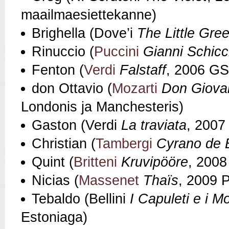
maailmaesiettekanne)
Brighella (Dove’i
The Little Gre
Rinuccio (
Puccini
Gianni Schicc
Fenton (
Verdi
Falstaff
, 2006 G
don Ottavio (
Mozarti
Don Giova
Londonis ja Manchesteris)
Gaston (Verdi
La traviata
, 2007
Christian (
Tambergi
Cyrano de 
Quint (
Britteni
Kruvipööre
, 2008 
Nicias (
Massenet
Thaïs
, 2009 
Tebaldo (Bellini
I Capuleti e i M
Estoniaga)