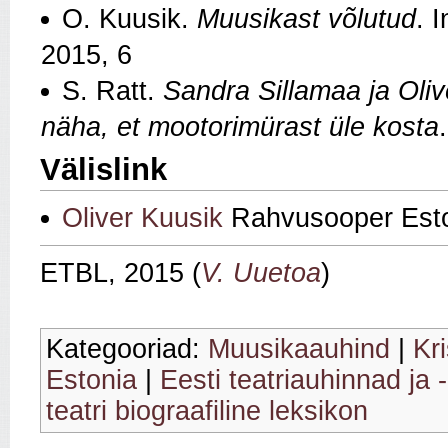
O. Kuusik.
Muusikast võlutud
. 
2015, 6
S. Ratt.
Sandra Sillamaa ja Oliv
näha, et mootorimürast üle kosta
Välislink
Oliver Kuusik
Rahvusooper Esto
ETBL, 2015 (
V. Uuetoa
)
Kategooriad:
Muusikaauhind
|
Kr
Estonia
|
Eesti teatriauhinnad ja 
teatri biograafiline leksikon