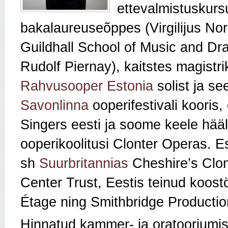
ettevalmistuskurs
bakalaureuseõppes (Virgilijus No
Guildhall School of Music and D
Rudolf Piernay), kaitstes magist
Rahvusooper Estonia
solist ja se
Savonlinna
ooperifestivali kooris
Singers eesti ja soome keele hääl
ooperikoolitusi Clonter Operas. E
sh
Suurbritannias
Cheshire’s Clo
Center Trust, Eestis teinud koos
Étage ning Smithbridge Productio
Hinnatud kammer- ja oratooriumis