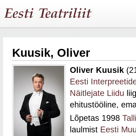
Kuusik, Oliver
Oliver Kuusik
(2
Eesti Interpreetid
Näitlejate Liidu
li
ehitustööline, ema
Lõpetas 1998
Tal
laulmist
Eesti Mu