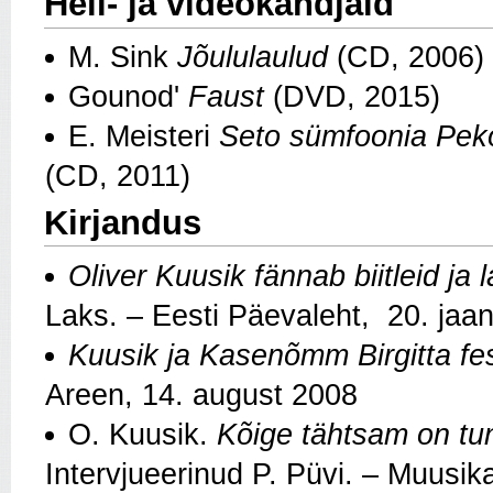
Heli- ja videokandjaid
M. Sink
Jõululaulud
(CD, 2006)
Gounod'
Faust
(DVD, 2015)
E. Meisteri
Seto sümfoonia
Pek
(CD, 2011)
Kirjandus
Oliver Kuusik fännab biitleid ja
Laks. – Eesti Päevaleht, 20. jaa
Kuusik ja Kasenõmm Birgitta fest
Areen, 14. august 2008
O. Kuusik.
Kõige tähtsam on tun
Intervjueerinud P. Püvi. – Muusik