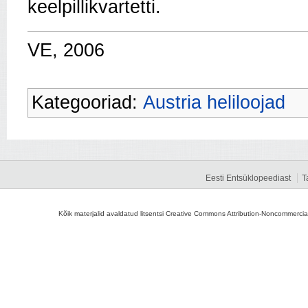
keelpillikvartetti.
VE, 2006
Kategooriad:
Austria heliloojad
Eesti Entsüklopeediast
T
Kõik materjalid avaldatud litsentsi Creative Commons Attribution-Noncommercial-S