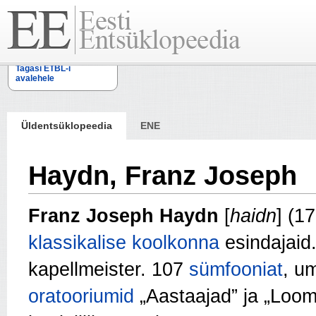
Tagasi ETBL-i
avalehele
Üldentsüklopeedia
ENE
Haydn, Franz Joseph
Franz Joseph Haydn
[
haidn
] (1
klassikalise koolkonna
esindajaid
kapellmeister. 107
sümfooniat
, u
oratooriumid
„Aastaajad” ja „Loomi