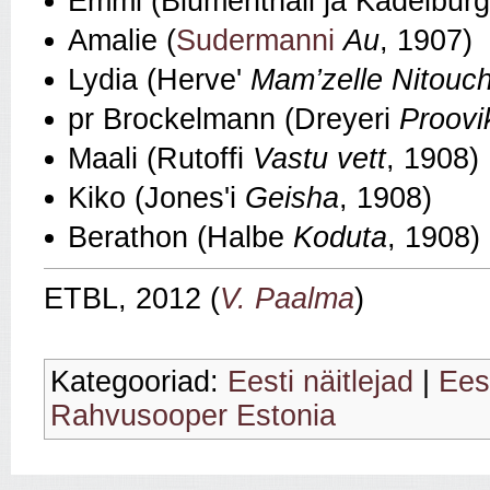
Emmi (Blumenthali ja Kadelburgi
Amalie (
Sudermanni
Au
, 1907)
Lydia (Herve'
Mam’zelle Nitouc
pr Brockelmann (Dreyeri
Proovi
Maali (Rutoffi
Vastu vett
, 1908)
Kiko (Jones'i
Geisha
, 1908)
Berathon (Halbe
Koduta
, 1908)
ETBL, 2012 (
V. Paalma
)
Kategooriad:
Eesti näitlejad
|
Eest
Rahvusooper Estonia