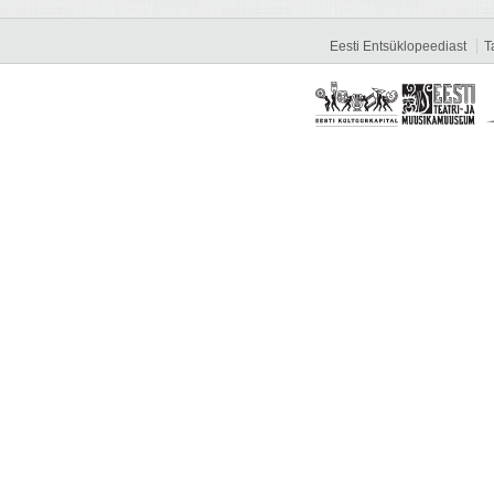
Eesti Entsüklopeediast
T