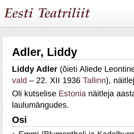
Adler, Liddy
Liddy Adler
(õieti Aliede Leontin
vald
– 22. XII 1936
Tallinn
), näit
Oli kutselise
Estonia
näitleja aast
laulumängudes.
Osi