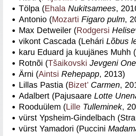
Tölpa (
Ehala
Nukitsamees
, 201
Antonio (
Mozarti
Figaro pulm
, 2
Max Detweiler (
Rodgersi
Helis
vikont Cascada (Lehári
Lõbus l
karu Eduard ja kuujänes Muhh 
Rotnõi (
Tšaikovski
Jevgeni One
Ärni (
Aintsi
Rehepapp
, 2013)
Lillas Pastia (
Bizet’
Carmen
, 20
Adalbert (Pajusaare
Lotte Une
Rooduülem (
Lille
Tulleminek
, 2
vürst Ypsheim-Gindelbach (Str
vürst Yamadori (Puccini
Madama