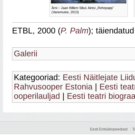
Ärni – Jaan Willem Sibul. Aintsi „Rehepappˮ
(Vanemuine, 2013)
ETBL, 2000 (
P. Palm
); täiendatud
Galerii
Kategooriad:
Eesti Näitlejate Lii
Rahvusooper Estonia
|
Eesti tea
ooperilauljad
|
Eesti teatri biograa
Eesti Entsüklopeediast
T