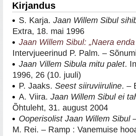
Kirjandus
S. Karja.
Jaan Willem Sibul sih
Extra, 18. mai 1996
Jaan Willem Sibul: „Naera enda 
Intervjueerinud P. Palm.
–
Sõnumil
Jaan Villem Sibula mitu palet
. I
1996, 26 (10. juuli)
P. Jaaks.
Seest siiruviiruline
.
–
E
A. Viira.
Jaan Willem Sibul ei t
Õhtuleht, 31. august 2004
Ooperisolist Jaan Willem Sibul –
M. Rei.
–
Ramp : Vanemuise hooaj