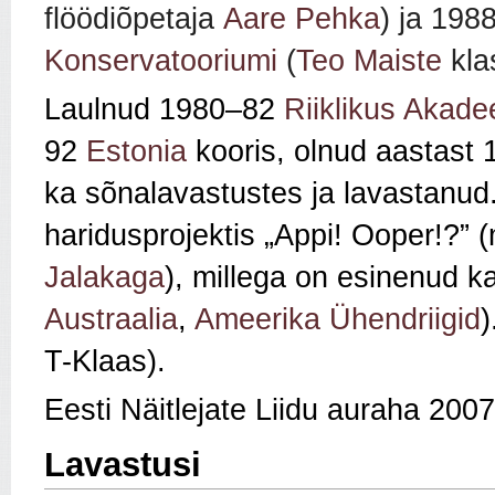
flöödiõpetaja
Aare Pehka
) ja 1988
Konservatooriumi
(
Teo Maiste
kla
Laulnud 1980–82
Riiklikus Akade
92
Estonia
kooris, olnud aastast
ka sõnalavastustes ja lavastanu
haridusprojektis „Appi! Ooper!?”
Jalakaga
), millega on esinenud ka
Austraalia
,
Ameerika Ühendriigid
T-Klaas).
Eesti Näitlejate Liidu auraha 2007
Lavastusi