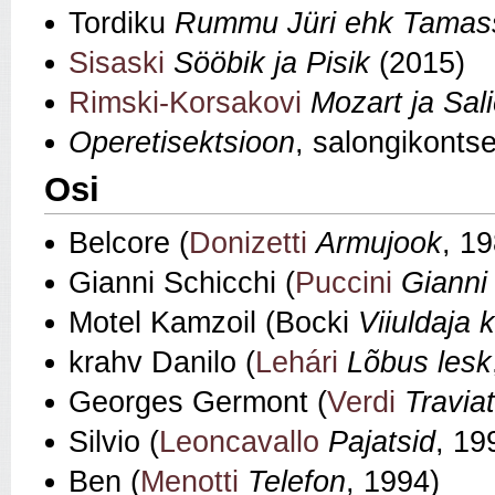
Tordiku
Rummu Jüri ehk Tamass
Sisaski
Sööbik ja Pisik
(2015)
Rimski-Korsakovi
Mozart ja Sali
Operetisektsioon
, salongikontse
Osi
Belcore (
Donizetti
Armujook
, 19
Gianni Schicchi (
Puccini
Gianni
Motel Kamzoil (Bocki
Viiuldaja 
krahv Danilo (
Lehári
Lõbus lesk
Georges Germont (
Verdi
Travia
Silvio (
Leoncavallo
Pajatsid
, 19
Ben (
Menotti
Telefon
, 1994)