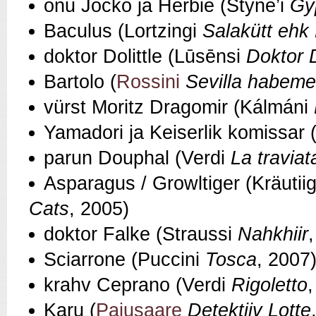
onu Jocko ja Herbie (Styne’i
Gy
Baculus (Lortzingi
Salakütt ehk
doktor Dolittle (Lūsēnsi
Doktor D
Bartolo (
Rossini
Sevilla habeme
vürst Moritz Dragomir (Kálmáni
Yamadori ja Keiserlik komissar 
parun Douphal (Verdi
La traviat
Asparagus / Growltiger (Kräutii
Cats
, 2005)
doktor Falke (Straussi
Nahkhiir
Sciarrone (Puccini
Tosca
, 2007
krahv Ceprano (Verdi
Rigoletto
Karu (
Pajusaare
Detektiiv Lotte