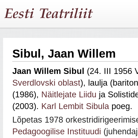
Sibul, Jaan Willem
Jaan Willem Sibul
(24. III 1956 
Sverdlovski oblast
), laulja (barito
(1986),
Näitlejate Liidu
ja Solistide
(2003).
Karl Lembit Sibula
poeg.
Lõpetas 1978
orkestridirigeerimise
Pedagoogilise Instituudi
(juhenda