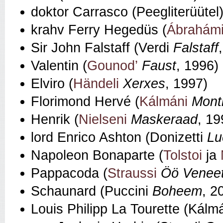
doktor Carrasco (Peegliterüütel
krahv Ferry Hegedüs (
Ábrahám
Sir John Falstaff (Verdi
Falstaff
Valentin (
Gounod’
Faust
, 1996)
Elviro (
Händeli
Xerxes
, 1997)
Florimond Hervé (
Kálmáni
Montm
Henrik (
Nielseni
Maskeraad
, 19
lord Enrico Ashton (Donizetti
Lu
Napoleon Bonaparte (
Tolstoi
ja
Pappacoda (
Straussi
Öö Veneet
Schaunard (Puccini
Boheem
, 2
Louis Philipp La Tourette (Kálm