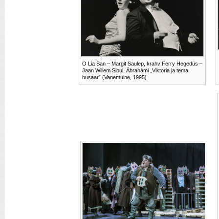
O Lia San – Margit Saulep, krahv Ferry Hegedüs –
Jaan Willem Sibul. Ábrahámi „Viktoria ja tema
husaar” (Vanemuine, 1995)