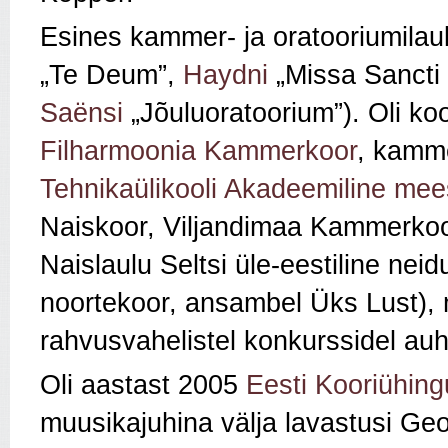
Esines kammer- ja oratooriumilau
„Te Deum”,
Haydni
„Missa Sancti 
Saënsi
„Jõuluoratoorium”). Oli koo
Filharmoonia Kammerkoor
, kamme
Tehnikaülikooli Akadeemiline mees
Naiskoor, Viljandimaa Kammerko
Naislaulu Seltsi üle-eestiline nei
noortekoor, ansambel Üks Lust), 
rahvusvahelistel konkurssidel auh
Oli aastast 2005
Eesti Kooriühing
muusikajuhina välja lavastusi Geo