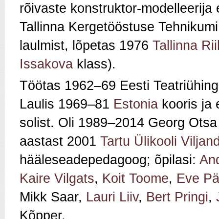
rõivaste konstruktor-modelleerija e
Tallinna Kergetööstuse Tehnikum
laulmist, lõpetas 1976
Tallinna Ri
Issakova
klass).
Töötas 1962–69 Eesti Teatriühing
Laulis 1969–81
Estonia
kooris ja 
solist. Oli 1989–2014 Georg Otsa 
aastast 2001
Tartu Ülikooli Vilja
hääleseadepedagoog; õpilasi:
And
Kaire Vilgats
,
Koit Toome
,
Eve Pä
Mikk Saar,
Lauri Liiv
,
Bert Pringi
,
Kõpper.