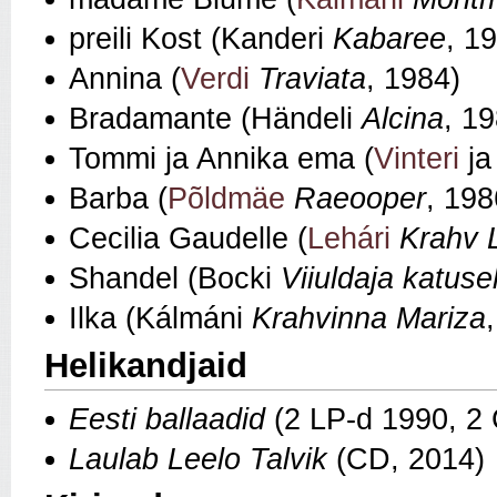
preili Kost (Kanderi
Kabaree
, 1
Annina (
Verdi
Traviata
, 1984)
Bradamante (Händeli
Alcina
, 1
Tommi ja Annika ema (
Vinteri
j
Barba (
Põldmäe
Raeooper
, 198
Cecilia Gaudelle (
Lehári
Krahv 
Shandel (Bocki
Viiuldaja katuse
Ilka (Kálmáni
Krahvinna Mariza
Helikandjaid
Eesti ballaadid
(2 LP-d 1990, 2
Laulab Leelo Talvik
(CD, 2014)