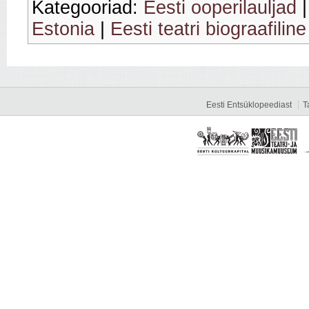
Kategooriad:
Eesti ooperilauljad
Estonia
|
Eesti teatri biograafilin
Eesti Entsüklopeediast
T