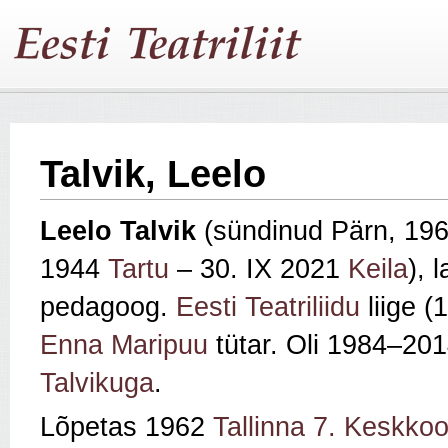
Talvik, Leelo
Leelo Talvik
(sündinud Pärn, 196
1944
Tartu
– 30. IX 2021
Keila
), 
pedagoog.
Eesti Teatriliidu
liige (
Enna Maripuu
tütar. Oli 1984–20
Talvikuga
.
Lõpetas 1962
Tallinna 7. Keskkoo