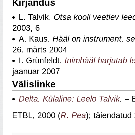
Kirjandus
L. Talvik.
Otsa kooli veetlev leed
2003, 6
A. Kaus.
Hääl on instrument, se
26. märts 2004
I. Grünfeldt.
Inimhääl harjutab l
jaanuar 2007
Välislinke
Delta. Külaline: Leelo Talvik
.
– E
ETBL, 2000 (
R. Pea
); täiendatud