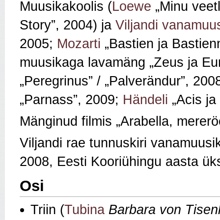
Muusikakoolis (
Loewe
„Minu veetl
Story”, 2004) ja
Viljandi vanamuu
2005;
Mozarti
„Bastien ja Bastien
muusikaga lavamäng „Zeus ja Eu
„Peregrinus” / „Palverändur”, 200
„Parnass”, 2009;
Händeli
„Acis ja
Mänginud filmis „Arabella, mereröö
Viljandi rae tunnuskiri vanamuus
2008, Eesti Kooriühingu aasta ü
Osi
Triin (
Tubina
Barbara von Tise