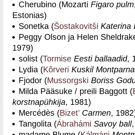
Cherubino (Mozarti
Figaro pulm
Estonias)
Sonetka (
Šostakovitši
Katerina 
Peggy Olson ja Helen Sheldrake
1979)
solist (
Tormise
Eesti ballaadid
, 
Lydia (
Kõrveri
Kuskil Montparnas
Fjodor (
Mussorgski
Boriss God
Milda Pääsuke / preili Baggott (
korstnapühkija
, 1981)
Mercédès (
Bizet’
Carmen
, 1982
Tangolita (
Ábrahámi
Savoy ball
madame Blume (
Kálmáni
Montma