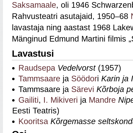
Saksamaale
, oli 1946 Schwarzen
Rahvusteatri asutajaid, 1950–68
lavastaja ning aastast 1968 Lakewo
Mänginud Edmund Martini filmis „
Lavastusi
Raudsepa
Vedelvorst
(1957)
Tammsaare
ja
Söödor
i
Karin ja 
Tammsaare ja
Särevi
Kõrboja 
Gailiti
,
I. Mikiveri
ja
Mandre
Nip
Eesti Teatris)
Kooritsa
Kõrgemasse seltskond