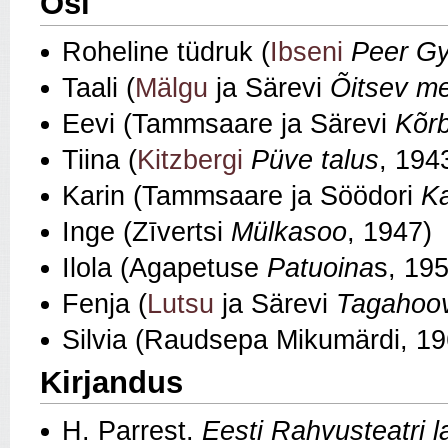
Osi
Roheline tüdruk (
Ibseni
Peer Gy
Taali (
Mälgu
ja Särevi
Õitsev me
Eevi (Tammsaare ja Särevi
Kõr
Tiina (
Kitzbergi
Püve talus
, 194
Karin (Tammsaare ja Söödori
Ka
Inge (Zīvertsi
Mülkasoo
, 1947)
Ilola (Agapetuse
Patuoina
s, 19
Fenja (
Lutsu
ja Särevi
Tagahoov
Silvia (Raudsepa Mikumärdi, 19
Kirjandus
H. Parrest.
Eesti Rahvusteatri 