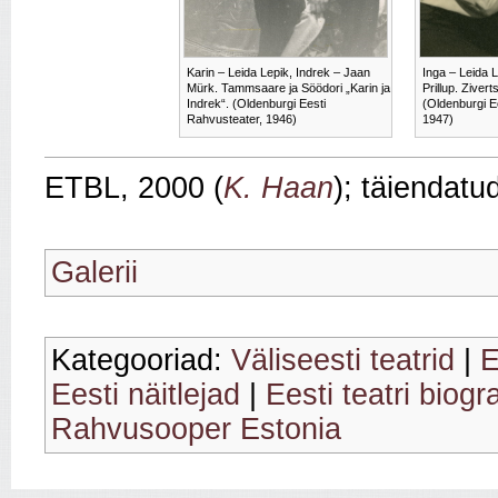
Karin – Leida Lepik, Indrek – Jaan
Inga – Leida Le
Mürk. Tammsaare ja Söödori „Karin ja
Prillup. Zivert
Indrek“. (Oldenburgi Eesti
(Oldenburgi E
Rahvusteater, 1946)
1947)
ETBL, 2000 (
K. Haan
); täiendatu
Galerii
Kategooriad:
Väliseesti teatrid
|
E
Eesti näitlejad
|
Eesti teatri biogr
Rahvusooper Estonia