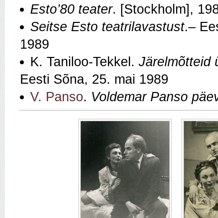
Esto’80 teater
. [Stockholm], 19
Seitse Esto teatrilavastust
.– Ee
1989
K. Taniloo-Tekkel.
Järelmõtteid 
Eesti Sõna, 25. mai 1989
V. Panso
.
Voldemar Panso päe