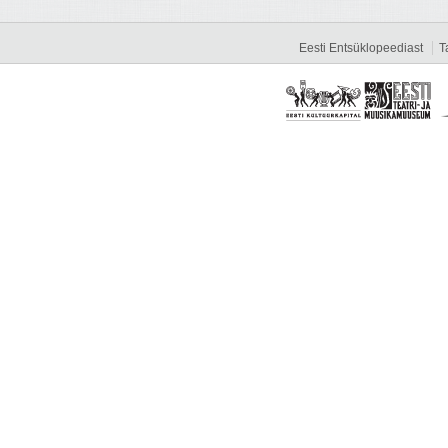
Eesti Entsüklopeediast
T