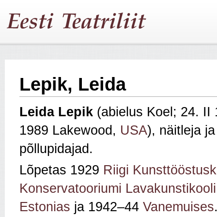
Lepik, Leida
Leida Lepik
(abielus Koel; 24. I
1989 Lakewood,
USA
), näitleja 
põllupidajad.
Lõpetas 1929
Riigi Kunsttööstusk
Konservatooriumi Lavakunstikooli
Estonias
ja 1942–44
Vanemuises