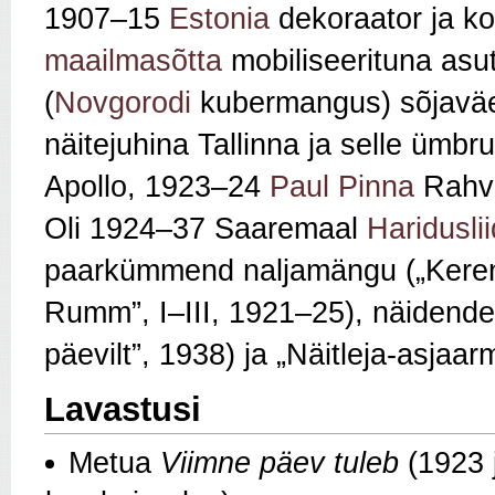
1907–15
Estonia
dekoraator ja ko
maailmasõtta
mobiliseerituna asu
(
Novgorodi
kubermangus) sõjaväet
näitejuhina Tallinna ja selle ümbr
Apollo, 1923–24
Paul Pinna
Rahva
Oli 1924–37 Saaremaal
Haridusli
paarkümmend naljamängu („Kerenski
Rumm”, I–III, 1921–25), näidende
päevilt”, 1938) ja „Näitleja-asjaa
Lavastusi
Metua
Viimne päev tuleb
(1923 