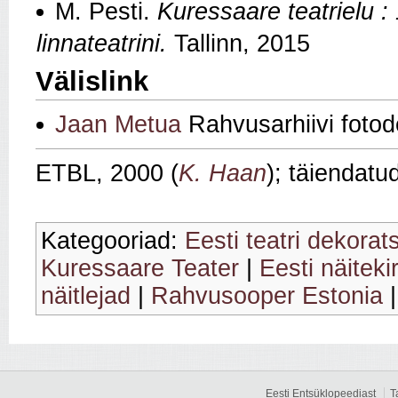
M. Pesti.
Kuressaare teatrielu : 
linnateatrini.
Tallinn, 2015
Välislink
Jaan Metua
Rahvusarhiivi foto
ETBL, 2000 (
K. Haan
); täiendatu
Kategooriad:
Eesti teatri dekorat
Kuressaare Teater
|
Eesti näiteki
näitlejad
|
Rahvusooper Estonia
Eesti Entsüklopeediast
T