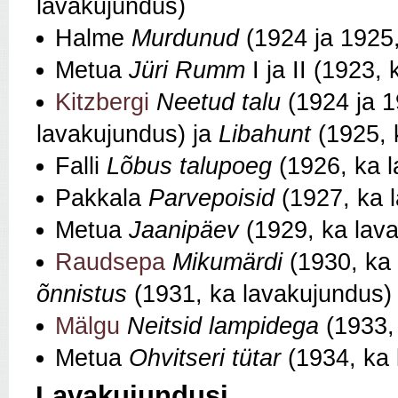
lavakujundus)
Halme
Murdunud
(1924 ja 1925,
Metua
Jüri Rumm
I ja II (1923,
Kitzbergi
Neetud talu
(1924 ja 1
lavakujundus) ja
Libahunt
(1925, 
Falli
Lõbus talupoeg
(1926, ka 
Pakkala
Parvepoisid
(1927, ka 
Metua
Jaanipäev
(1929, ka lav
Raudsepa
Mikumärdi
(1930, ka 
õnnistus
(1931, ka lavakujundus)
Mälgu
Neitsid lampidega
(1933,
Metua
Ohvitseri tütar
(1934, ka 
Lavakujundusi