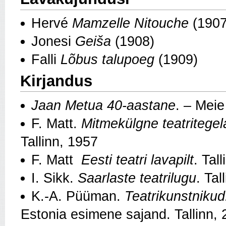
Hervé
Mamzelle Nitouche
(1907
Jonesi
Geiša
(1908)
Falli
Lõbus talupoeg
(1909)
Kirjandus
Jaan Metua 40-aastane
. – Mei
F. Matt.
Mitmekülgne teatritege
Tallinn, 1957
F. Matt
Eesti teatri lavapilt
. Tal
I. Sikk.
Saarlaste teatrilugu
. Tal
K.-A. Püüman.
Teatrikunstniku
Estonia esimene sajand. Tallinn,