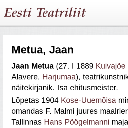
Metua, Jaan
Jaan Metua
(27. I 1889
Kuivajõe 
Alavere,
Harjumaa
), teatrikunstni
näitekirjanik. Isa ehitusmeister.
Lõpetas 1904
Kose-Uuemõisa
min
omandas F. Malmi juures maalrieri
Tallinnas
Hans Pöögelmanni
majan