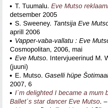
T. Tuumalu.
Eve Mutso reklaamib
detsember 2005
S. Sweeney.
Tantsija Eve Mutso
aprill 2006
Vapper-vaba-vallatu : Eve Muts
Cosmopolitan, 2006, mai
Eve Mutso
. Intervjueerinud M. 
(juuni)
E. Mutso.
Gaselli hüpe Šotimaa
2007, 6
I´m delighted I became a mum be
Ballet´s star dancer Eve Mutso
. 