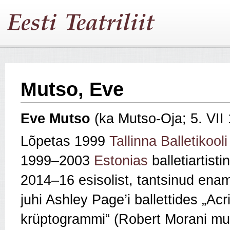
Mutso, Eve
Eve Mutso
(ka Mutso-Oja; 5. VI
Lõpetas 1999
Tallinna Balletikooli
1999–2003
Estonias
balletiartist
2014–16 esisolist, tantsinud enam
juhi Ashley Page’i ballettides „A
krüptogrammi“ (Robert Morani mu