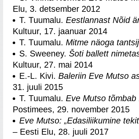
Elu, 3. detsember 2012
T. Tuumalu.
Eestlannast Nõid ä
Kultuur, 17. jaanuar 2014
T. Tuumalu.
Mitme näoga tantsi
S. Sweeney.
Šoti ballett nimet
Kultuur, 27. mai 2014
E.-L. Kivi.
Baleriin Eve Mutso a
31. juuli 2015
T. Tuumalu.
Eve Mutso tõmbab ka
Postimees, 29. november 2015
Eve Mutso:
„
Edasiliikumine teki
– Eesti Elu, 28. juuli 2017