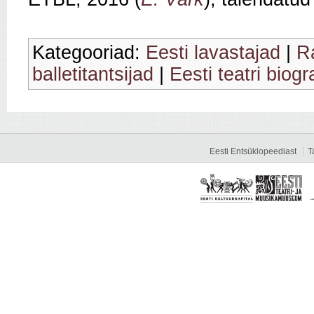
Kategooriad:
Eesti lavastajad
|
R
balletitantsijad
|
Eesti teatri biogr
Eesti Entsüklopeediast
T