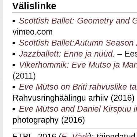
Välislinke
Scottish Ballet: Geometry and 
vimeo.com
Scottish Ballet:Autumn Season
Jazzballett: Enne ja nüüd
. –
Ees
Vikerhommik: Eve Mutso ja Ma
(2011)
Eve Mutso on Briti rahvuslike 
Rahvusringhäälingu arhiiv (2016)
Eve Mutso and Daniel Kirspuu i
photography (2016)
ETBL, 2016 (
E. Värk
); täiendatu