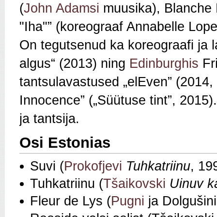
(
John Adamsi
muusika), Blanche 
"Iha"” (koreograaf Annabelle Lop
On tegutsenud ka koreograafi ja l
algus“ (2013) ning
Edinburghis
Fri
tantsulavastused „elEven” (2014, o
Innocence” („Süütuse tint”, 2015)
ja tantsija.
Osi Estonias
Suvi (
Prokofjevi
Tuhkatriinu
, 19
Tuhkatriinu (
Tšaikovski
Uinuv k
Fleur de Lys (
Pugni
ja Dolgušin