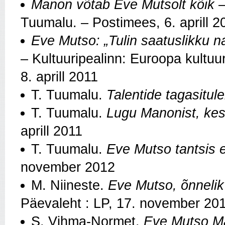
Manon võtab
Eve Mutsolt kõik 
Tuumalu. – Postimees, 6. aprill 2
Eve Mutso: „Tulin saatuslikku n
– Kultuuripealinn: Euroopa kultuu
8. aprill 2011
T. Tuumalu.
Talentide tagasitul
T. Tuumalu.
Lugu Manonist, kes
aprill 2011
T. Tuumalu.
Eve Mutso tantsis e
november 2012
M. Niineste.
Eve Mutso, õnnelik 
Päevaleht : LP, 17. november 20
S. Vihma-Normet.
Eve Mutso Ma