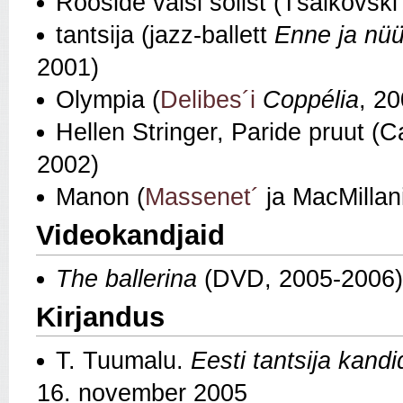
Rooside valsi solist (Tšaikovsk
tantsija (jazz-ballett
Enne ja nü
2001)
Olympia (
Delibes´i
Coppélia
, 20
Hellen Stringer, Paride pruut (
2002)
Manon (
Massenet´
ja MacMillan
Videokandjaid
The ballerina
(DVD, 2005-2006)
Kirjandus
T. Tuumalu.
Eesti tantsija kandi
16. november 2005