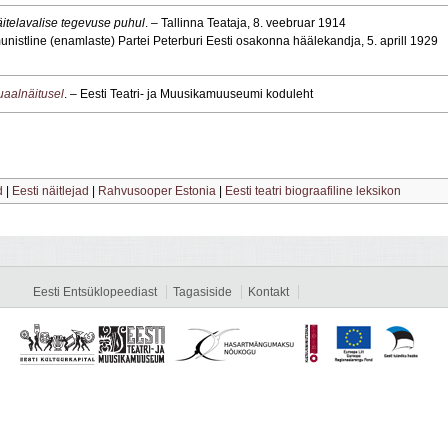
näitelavalise tegevuse puhul
. – Tallinna Teataja, 8. veebruar 1914
istline (enamlaste) Partei Peterburi Eesti osakonna häälekandja, 5. aprill 1929
tuaalnäitusel
. – Eesti Teatri- ja Muusikamuuseumi koduleht
d
|
Eesti näitlejad
|
Rahvusooper Estonia
|
Eesti teatri biograafiline leksikon
Eesti Entsüklopeediast
Tagasiside
Kontakt