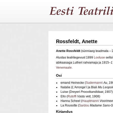
Rossfeldt, Anette
Anette Rossfeldt
(sünniaeg teadmata – 2
Alustas teatritegevust 1899
Lootuse
selts
abikaasaga Lutheri rahvamaja ja 1915–
Venemaale
.
Osi
emand Heinecke (
Sudermanni
Au
, 19
Natalie (L’Arronge’i ja Biali
Mu Leopol
Luise (Dreyeri
Proovikandidaat
, 1907)
Ello (
Rutoffi
Vastu vett
, 1908)
Hanna Scheel (
Hauptmanni
Voorimee
La Rousotte (
Sardou
Madame Sans-G
Kirjandus