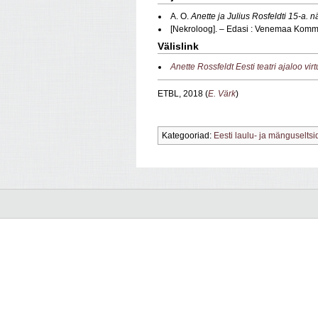
A. O.
Anette ja Julius Rosfeldti 15-a. 
[Nekroloog]. – Edasi : Venemaa Kommun
Välislink
Anette Rossfeldt Eesti teatri ajaloo vir
ETBL, 2018 (
E. Värk
)
Kategooriad:
Eesti laulu- ja mänguseltsi