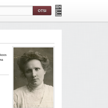
4 koos
ama