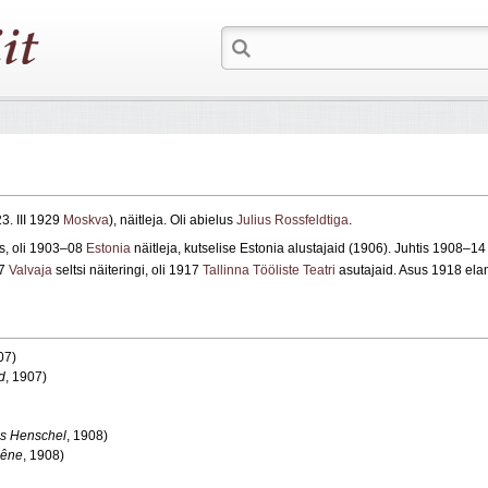
3. III 1929
Moskva
), näitleja. Oli abielus
Julius Rossfeldtiga
.
is, oli 1903–08
Estonia
näitleja, kutselise Estonia alustajaid (1906). Juhtis 1908–1
17
Valvaja
seltsi näiteringi, oli 1917
Tallinna Tööliste Teatri
asutajaid. Asus 1918 el
07)
d
, 1907)
s Henschel
, 1908)
êne
, 1908)