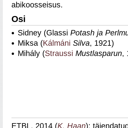
abikoosseisus.
Osi
Sidney (Glassi
Potash ja Perlmu
Miksa (
Kálmáni
Silva
, 1921)
Mihály (
Straussi
Mustlasparun
,
ETBL, 2014 (
K. Haan
); täiendatu