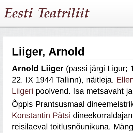
Liiger, Arnold
Arnold Liiger
(passi järgi Ligur;
22. IX 1944 Tallinn), näitleja.
Ellen
Liigeri
poolvend. Isa metsavaht ja
Õppis Prantsusmaal dineemeistrik
Konstantin Pätsi
dineekorraldajana
reisilaeval toitlusnõunikuna. Mä