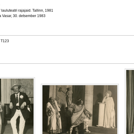
9
” lauluteatri rajajaid. Tallinn, 1981
 ja Vasar, 30. detsember 1983
d T123