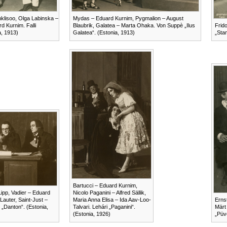
klisoo, Olga Labinska –
Mydas – Eduard Kurnim, Pygmalion – August
d Kurnim. Falli
Blaubrik, Galatea – Marta Ohaka. Von Suppè „Ilus
Frido
a, 1913)
Galatea“. (Estonia, 1913)
„Sta
Bartucci – Eduard Kurnim,
Lipp, Vadier – Eduard
Nicolo Paganini – Alfred Sällik,
Lauter, Saint-Just –
Maria Anna Elisa – Ida Aav-Loo-
Erns
 „Danton“. (Estonia,
Talvari. Lehári „Paganini“.
Märt
(Estonia, 1926)
„Püve