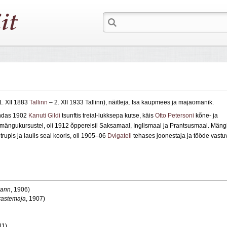
1. XII 1883
Tallinn
– 2. XII 1933 Tallinn), näitleja. Isa kaupmees ja majaomanik.
andas 1902
Kanuti Gildi
tsunftis treial-lukksepa kutse, käis
Otto Petersoni
kõne- ja
mängukursustel, oli 1912 õppereisil Saksamaal, Inglismaal ja Prantsusmaal. Mäng
etrupis ja laulis seal kooris, oli 1905–06
Dvigateli
tehases joonestaja ja tööde vastu
mann
, 1906)
rastemaja
, 1907)
11)