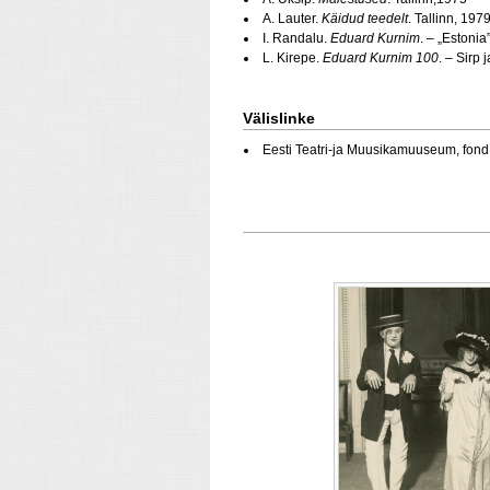
A. Lauter.
Käidud teedelt
. Tallinn, 197
I. Randalu.
Eduard Kurnim
. – „Estonia
L. Kirepe.
Eduard Kurnim 100
. – Sirp
Välislinke
Eesti Teatri-ja Muusikamuuseum, fon