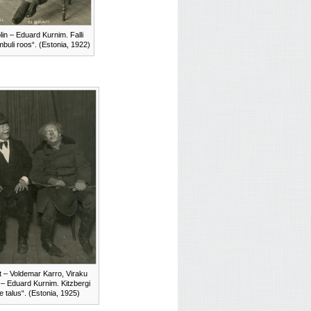
lin – Eduard Kurnim. Falli
mbuli roos“. (Estonia, 1922)
t – Voldemar Karro, Viraku
 – Eduard Kurnim. Kitzbergi
 talus“. (Estonia, 1925)