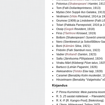
Polonius (
Shakespeare’i
Hamlet
, 191
Tom (Falli
Dollariteprintsess
, 1913)
Mydas (Von Suppè
Ilus Galatea
, 1913
Vestmann (
Vilde
Pisuhänd
, 1914 ja 1
Grumow (1909) ja Lindoberer (Falli
Lõ
Tolari (Pakkala
Parvepoisid
, 1916 ja 
Ossip (
Gogoli
Revident
, 1918)
Firss (
Tšehhovi
Kirsiaed
, 1919)
Bottom (Shakespeare’i
Suveöö unenä
Nero (Sienkiewiczi ja Sobolštšikov-S
Boni (
Kálmáni
Silva
, 1921)
Fridolin (Falli
Stambuli roos
, 1922)
Vadier (
Rolland'i
Danton
, 1923)
Saltu (Järviluoma
Põhjalased
, 1924)
Viraku Märt (Kitzbergi
Püve talus
, 192
Bartucci (Lehári
Paganini
, 1926)
Aleksandrov (
Tolstoi
Elav laip
, 1928)
Caramel (Benatzky
Kolm musketäri
, 1
Hinzelmann (Benatzky
“Valgehobu” v
Kirjandus
P. Pinna Kurnimist. Meie parema koom
R. S.
25 aastat näitelaval
. – Päevaleht
R. K.-P. [R. Kangro-Pool]. [Nekroloog].
A. Üksip.
Mälestused
. Tallinn,1975