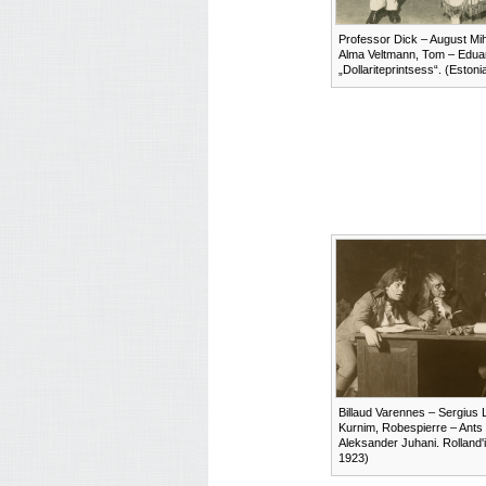
Professor Dick – August Mih
Alma Veltmann, Tom – Eduar
„Dollariteprintsess“. (Estoni
Billaud Varennes – Sergius 
Kurnim, Robespierre – Ants 
Aleksander Juhani. Rolland'i
1923)