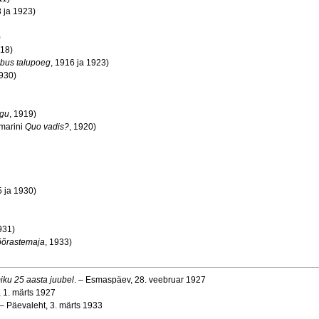
3 ja 1923)
)
918)
bus talupoeg
, 1916 ja 1923)
1930)
gu
, 1919)
amarini
Quo vadis?
, 1920)
5 ja 1930)
931)
õõrastemaja
, 1933)
iku 25 aasta juubel
. – Esmaspäev, 28. veebruar 1927
, 1. märts 1927
 – Päevaleht, 3. märts 1933