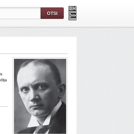
is
võtja