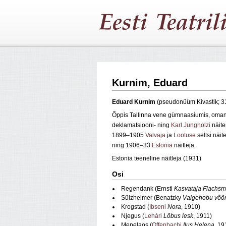
Kurnim, Eduard
Eduard
Kurnim
(pseudonüüm Kivastik; 3
Õppis Tallinna vene gümnaasiumis, om
deklamatsiooni- ning
Karl Jungholzi
näite
1899–1905
Valvaja
ja
Lootuse
seltsi näit
ning 1906–33
Estonia
näitleja.
Estonia teeneline näitleja (1931)
Osi
Regendank (Ernsti
Kasvataja Flachs
Sülzheimer (Benatzky
Valgehobu võõ
Krogstad (
Ibseni
Nora
, 1910)
Njegus (
Lehári
Lõbus lesk
, 1911)
Menelaos (
Offenbachi
Ilus Helena
, 19