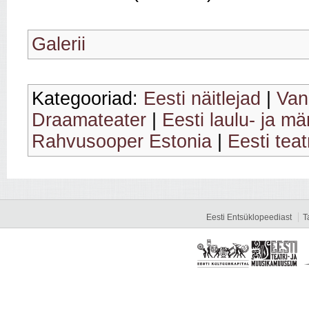
Galerii
Kategooriad:
Eesti näitlejad
|
Van
Draamateater
|
Eesti laulu- ja m
Rahvusooper Estonia
|
Eesti teat
Eesti Entsüklopeediast
T