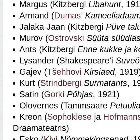
Margus (Kitzbergi
Libahunt
, 191
Armand (
Dumas’
Kameeliadaa
Jalaka Jaan (Kitzbergi
Püve tal
Murov (
Ostrovski
Süüta süüdla
Ants (Kitzbergi
Enne kukke ja k
Lysander (Shakespeare’i
Suveö
Gajev (
Tšehhovi
Kirsiaed
, 1919
Kurt (
Strindbergi
Surmatants
, 1
Satin (
Gorki
Põhjas
, 1921)
Olovernes (Tammsaare
Petuulia
Kreon (
Sophoklese
ja
Hofmanns
Draamateatris)
Esko (
Kivi
Nõmmekingsepad
, 1