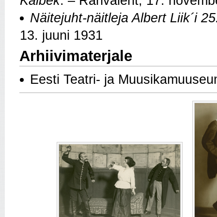
Kalbek
. – Rahvaleht, 17. novemb
Näitejuht-näitleja Albert Liik´i 2
13. juuni 1931
Arhiivimaterjale
Eesti Teatri- ja Muusikamuuseu