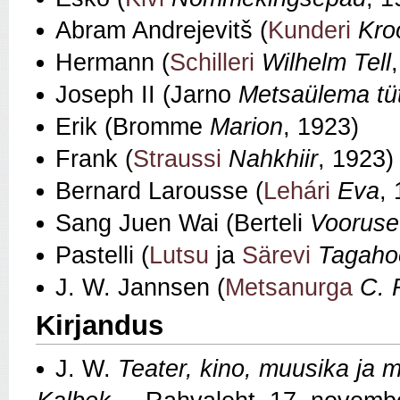
Abram Andrejevitš (
Kunderi
Kro
Hermann (
Schilleri
Wilhelm Tell
Joseph II (Jarno
Metsaülema tüt
Erik (Bromme
Marion
, 1923)
Frank (
Straussi
Nahkhiir
, 1923)
Bernard Larousse (
Lehári
Eva
,
Sang Juen Wai (Berteli
Vooruse
Pastelli (
Lutsu
ja
Särevi
Tagaho
J. W. Jannsen (
Metsanurga
C. 
Kirjandus
J. W.
Teater, kino, muusika ja m