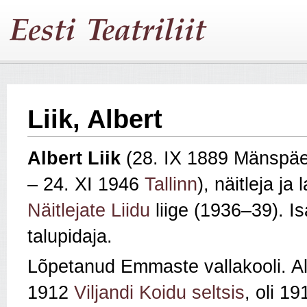
Liik, Albert
Albert Liik
(28. IX 1889 Mänspäe
– 24. XI 1946
Tallinn
), näitleja ja
Näitlejate Liidu
liige (1936–39). Is
talupidaja.
Lõpetanud Emmaste vallakooli. Al
1912
Viljandi
Koidu seltsis
, oli 1