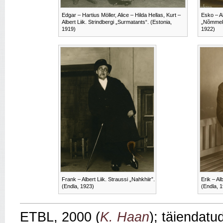
Edgar – Hartius Möller, Alice – Hilda Hellas, Kurt –
Esko – Al
Albert Liik. Strindbergi „Surmatants“. (Estonia,
„Nõmmeki
1919)
1922)
Frank – Albert Liik. Straussi „Nahkhiir”.
Erik – Al
(Endla, 1923)
(Endla, 
ETBL, 2000 (
K. Haan
); täiendatu