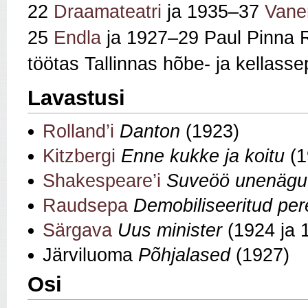
22
Draamateatri
ja 1935–37
Vane
25
Endla
ja 1927–29 Paul Pinna Rah
töötas Tallinnas hõbe‑ ja kellass
Lavastusi
Rolland’i
Danton
(1923)
Kitzbergi
Enne kukke ja koitu
(1
Shakespeare’i
Suveöö unenägu
Raudsepa
Demobiliseeritud pe
Särgava
Uus minister
(1924 ja 
Järviluoma
Põhjalased
(1927)
Osi