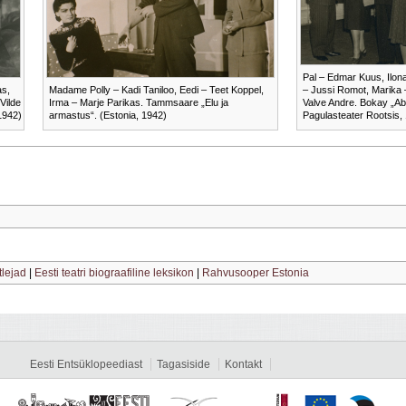
Pal – Edmar Kuus, Ilo
as,
Madame Polly – Kadi Taniloo, Eedi – Teet Koppel,
– Jussi Romot, Marika –
Vilde
Irma – Marje Parikas. Tammsaare „Elu ja
Valve Andre. Bokay „Ab
1942)
armastus“. (Estonia, 1942)
Pagulasteater Rootsis,
tlejad
|
Eesti teatri biograafiline leksikon
|
Rahvusooper Estonia
Eesti Entsüklopeediast
Tagasiside
Kontakt