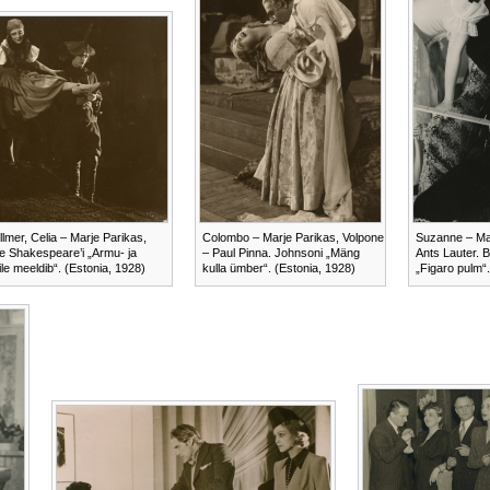
llmer, Celia – Marje Parikas,
Colombo – Marje Parikas, Volpone
Suzanne – Mar
e Shakespeare’i „Armu- ja
– Paul Pinna. Johnsoni „Mäng
Ants Lauter. 
le meeldib“. (Estonia, 1928)
kulla ümber“. (Estonia, 1928)
„Figaro pulm“.