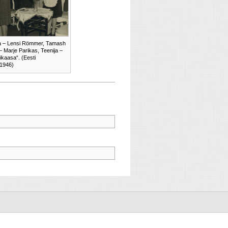
na – Lensi Römmer, Tamash
 Marje Parikas, Teenija –
ikaasa“. (Eesti
 1946)