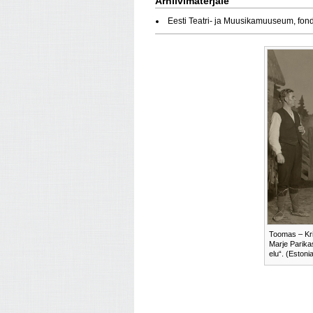
Arhiivimaterjale
Eesti Teatri- ja Muusikamuuseum, fon
Toomas – Kri
Marje Parika
elu“. (Estoni