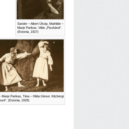
Sander – Albert Üksip, Mathilde –
Marje Parikas. Vilde „Pisuhänd“.
(Estonia, 1927)
– Marje Parikas, Tiina – Hilda Gleser. Kitzbergi
hunt“. (Estonia, 1928)