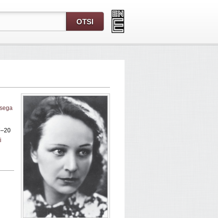
usega
7–20
i