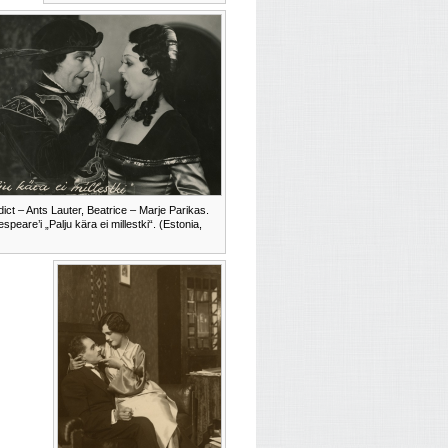
ict – Ants Lauter, Beatrice – Marje Parikas.
speare’i „Palju kära ei millestki“. (Estonia,
)