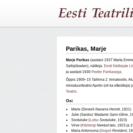
Parikas, Marje
Marje
Parikas
(aastani 1937 Marta Emmel
Saltsjöbaden), näitleja.
Eesti Näitlejate Li
ja aastast 1930
Peeter Parikasega
.
Õppis 1909–15 Tallinna 2. linnakoolis. A
miniatuuriteatris Apollo (oli ka etteütleja
Teatris
.
Osi
Marie (Deveré
Navarra Henrik
, 1921)
Julie (Sardou'
Madame Sans‑Gêne
, 1
Sootuluke (
Lutsu
Sootuluke
, 1923)
Virve (
Kitzbergi
Neetud talu
, 1923 ja 
Maria Antonovna (
Gogoli
Revident
, 1