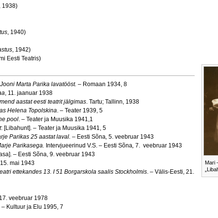
, 1938)
tus
, 1940)
astus
, 1942)
i Eesti Teatris)
Jooni Marta Parika lavatööst.
– Romaan 1934, 8
aa
, 11. jaanuar 1938
mend aastat eesti teatrit jälgimas
. Tartu; Tallinn, 1938
kas Helena Topolskina
. – Teater 1939, 5
ne pool
. – Teater ja Muusika 1941,1
t
: [Libahunt]. – Teater ja Muusika 1941, 5
rje Parikas 25 aastat laval.
– Eesti Sõna
,
5. veebruar 1943
 Marje Parikasega.
Intervjueerinud V.S. – Eesti Sõna
,
7. veebruar 1943
aasa]. – Eesti Sõna, 9. veebruar 1943
Mari 
, 15. mai 1943
„Liba
eatri ettekandes 13. I 51 Borgarskola saalis Stockholmis
. – Välis‑Eesti, 21.
, 17. veebruar 1978
. – Kultuur ja Elu 1995, 7