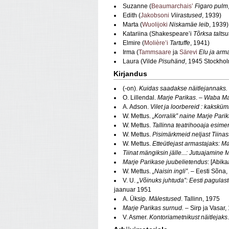
Suzanne (
Beaumarchais’
Figaro pulm
Edith (
Jakobsoni
Viirastused
, 1939)
Marta (
Wuolijoki
Niskamäe leib
, 1939)
Katariina (Shakespeare’i
Tõrksa taltsu
Elmire (
Molière’i
Tartuffe
, 1941)
Irma (
Tammsaare
ja
Särevi
Elu ja arm
Laura (Vilde
Pisuhänd
, 1945 Stockholm
Kirjandus
(‑on).
Kuidas saadakse näitlejannaks. 
O. Lillendal.
Marje Parikas
. –
Waba M
A. Adson.
Vilet ja loorbereid : kaksküm
W. Mettus.
„Korralik” naine Marje Pari
W. Mettus.
Tallinna teatrihooaja esime
W. Mettus.
Pisimärkmeid neljast Tiinas
W. Mettus.
Etteütlejast armastajaks: Ma
Tiinat mängiksin jälle...: Jutuajamine
Marje Parikase juubelietendus
: [Abik
W. Mettus.
„Naisin ingli”
. – Eesti Sõna
V. U.
„Võinuks juhtuda”: Eesti pagulast
jaanuar 1951
A. Üksip.
Mälestused
. Tallinn, 1975
Marje Parikas surnud. –
Sirp ja Vasar
V. Asmer.
Kontoriametnikust näitlejaks