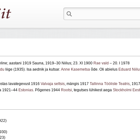
ine; aastani 1919 Sauna, 1919–30 Niilus; 23. XI 1900
Rae vald
– 20. I 1978
idu
liige (1935). Isa aednik ja kutsar.
Anne Kasemetsa
õde. Oli abielus
Eduard Niil
lustas lavategevust 1916
Valvaja seltsis
, mängis 1917
Tallinna Tööliste Teatris
, 191
) ja 1921–44
Estonias
. Põgenes 1944
Rootsi
, tegutses lühikest aega
Stockholmi Eest
922)
1930)
923)