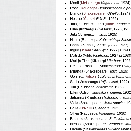
Maali (
Metsanurga
Vagade elu
, 1924)
Rosa (
Raudsepa
Demobiliseeritud p
Bianca (
Shakespeare’i
Othello
, 1924)
Helene (
Čapeki
R.U.R.
, 1925)
Juta ja Eeva Marland (
Vilde
Tabamata
Liina (Kitzbergi
Püve talus
, 1925, 193
Juta (Jürgensteini
Juta
, 1925)
Nimra (Raudsepa
Kohtumõistja Sims
Leena (Kitzbergi
Kauka jumal
, 1927)
Ingrid (
Ibseni
Peer Gynt
, 1927 ja 1941
Matilde (Vilde
Pisuhänd
, 1927 ja 1938
Mari ja Tiina (Kitzbergi
Libahunt
, 1928
Celia ja Rosalind (Shakespeare’i
Nagu
Miranda (Shakespeare’i
Torm
, 1929)
Geninka (
Adsoni
Lauluisa ja Kirjaneits
Susi (Metsanurga
Haljal oksal
, 1932)
Tiiu (Raudsepa
Vedelvorst
, 1932)
Ellen (Adsoni
Iluduskuninganna
, 1932
Johanna (Raudsepa
Salongis ja kong
Viola (Shakespeare’i
Mida soovite
, 19
Bella (
O’Neilli
Oi, noorus
, 1935)
Silvia (Raudsepa
Mikumärdi
, 1936)
Beatrice (Shakespeare’i
Palju kära ei 
Nerissa (Shakespeare’i
Veneetsia ka
Hermia (Shakespeare’i
Suveöö unen