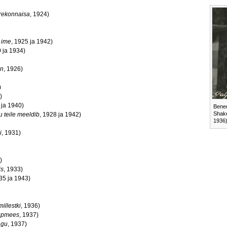
erekonnaisa
, 1924)
 ime
, 1925 ja 1942)
0 ja 1934)
on
, 1926)
)
)
 ja 1940)
Bened
Shake
 teile meeldib
, 1928 ja 1942)
1936
i
, 1931)
)
is
, 1933)
35 ja 1943)
millestki
, 1936)
upmees
, 1937)
ägu
, 1937)