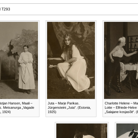
d T293
stjan Hansen, Maali –
Juta – Marje Parikas.
Charlotte Helene – Ma
s. Metsanurga „Vagade
Jürgensteini „Juta“. (Estonia,
Lotte – Elfriede-Helve
a, 1924)
1925)
„Salajane kosjasõit“. 