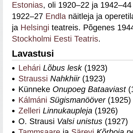
Estonias
, oli 1920–22 ja 1942–4
1922–27
Endla
näitleja ja operet
ja
Helsingi
teatreis. Põgenes 19
Stockholmi Eesti Teatris
.
Lavastusi
Lehári
Lõbus lesk
(1923)
Straussi
Nahkhiir
(1923)
Künneke
Onupoeg Bataaviast
(
Kálmáni
Sügismanööver
(1925)
Zelleri
Linnukaupleja
(1926)
O. Strausi
Valsi unistus
(1927)
Tammsaare
ja
Särevi
Kõrboja 