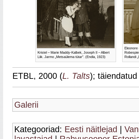
Eleonore 
Kristel – Marie Maddy-Kalbek, Joseph II – Albert
Robespier
Liik. Jarmo „Metsaülema tütar”. (Endla, 1923)
Rollandi 
ETBL, 2000 (
L. Talts
); täiendatu
Galerii
Kategooriad:
Eesti näitlejad
|
Van
lavastajad
|
Rahvusooper Estoni