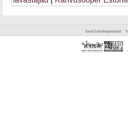
Eesti Entsüklopeediast
T