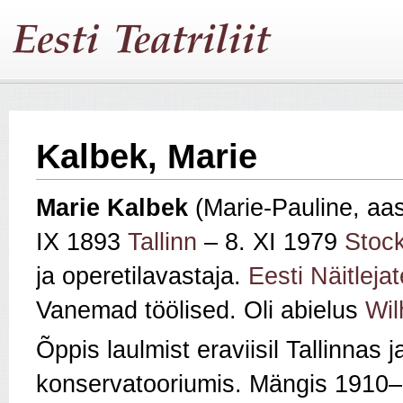
Kalbek, Marie
Marie
Kalbek
(Marie-Pauline, aa
IX 1893
Tallinn
– 8. XI 1979
Stoc
ja operetilavastaja.
Eesti Näitlejat
Vanemad töölised. Oli abielus
Wi
Õppis laulmist eraviisil Tallinnas
konservatooriumis. Mängis 1910–