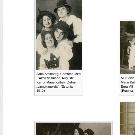
Alma Steinberg, Comtess Mimi
– Alma Veltmann, Auguste
Murueide 
Karro, Marie Kalbek. Zelleri
Marie Kal
„Linnukaupleja“. (Estonia,
Erna Vill
1912)
(Estonia,