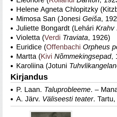
Eleonore (
Rollandi
Danton
, 192
Helene Agneta Chlopitzky (Kitz
Mimosa San (Jonesi
Geiša
, 192
Juliette Bongardt (Lehári
Krahv
Violetta (
Verdi
Traviata
, 1926)
Euridice (
Offenbachi
Orpheus p
Martta (
Kivi
Nõmmekingsepad
,
Karoliina (Jotuni
Tuhvlikangelan
Kirjandus
P. Laan.
Taluprobleeme
. – Man
A. Järv.
Väliseesti teater
. Tartu