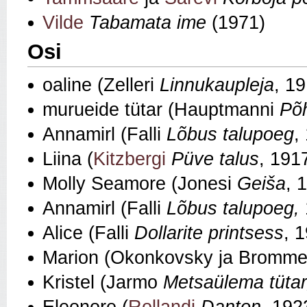
Vilde
Tabamata ime
(1971)
Osi
oaline (Zelleri
Linnukaupleja
, 1
murueide tütar (Hauptmanni
Põh
Annamirl (Falli
Lõbus talupoeg
,
Liina (
Kitzbergi
Püve talus
, 191
Molly Seamore (Jonesi
Geiša
, 
Annamirl (Falli
Lõbus talupoeg,
Alice (Falli
Dollarite printsess
, 
Marion (Okonkovsky ja Bromm
Kristel (Jarmo
Metsaülema tütar