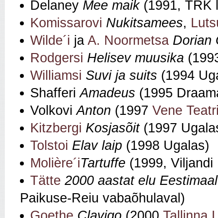
Delaney
Mee maik
(1991, TRK l
Komissarovi
Nukitsamees
,
Luts
Wilde´i
ja
A. Noormetsa
Dorian 
Rodgersi
Helisev muusika
(1993
Williamsi
Suvi ja suits
(1994 Ug
Shafferi
Amadeus
(1995 Draama
Volkovi
Anton
(1997
Vene Teatr
Kitzbergi
Kosjasõit
(1997 Ugala
Tolstoi
Elav laip
(1998 Ugalas)
Molière´i
Tartuffe
(1999, Viljandi
Tätte
2000 aastat elu Eestimaal
Paikuse-Reiu vabaõhulaval)
Goethe
Clavigo
(2000
Tallinna 