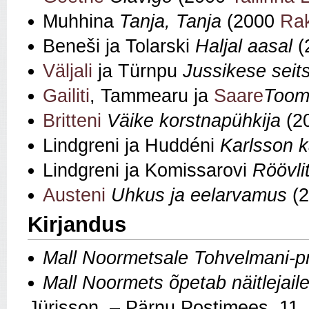
Muhhina
Tanja, Tanja
(2000
Rak
Beneši ja Tolarski
Haljal aasal
(
Väljali
ja Türnpu
Jussikese seit
Gailiti
, Tammearu ja
Saare
Toom
Britteni
Väike korstnapühkija
(2
Lindgreni ja Huddéni
Karlsson k
Lindgreni ja Komissarovi
Röövli
Austeni
Uhkus ja eelarvamus
(
Kirjandus
Mall Noormetsale Tohvelmani-p
Mall Noormets õpetab näitlejaile
Jürisson. – Pärnu Postimees, 11