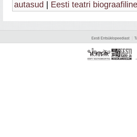
autasud
|
Eesti teatri biograafilin
Eesti Entsüklopeediast
T