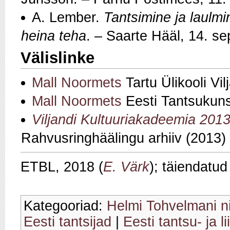
A. Lember.
Tantsimine ja laulmi
heina teha
. – Saarte Hääl, 14. s
Välislinke
Mall Noormets
Tartu Ülikooli Vi
Mall Noormets
Eesti Tantsukunst
Viljandi Kultuuriakadeemia 201
Rahvusringhäälingu arhiiv (2013)
ETBL, 2018 (
E. Värk
); täiendatu
Kategooriad:
Helmi Tohvelmani n
Eesti tantsijad
|
Eesti tantsu- ja 