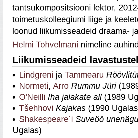
tantsukompositsiooni lektor, 2012
toimetuskolleegiumi liige ja keele
loonud liikumisseadeid draama- j
Helmi Tohvelmani
nimeline auhin
Liikumisseadeid lavastuste
Lindgreni
ja
Tammearu
Röövlitü
Normeti
,
Arro
Rummu Jüri
(198
O'Neilli
Iha jalakate all
(1989 Ug
Tšehhovi
Kajakas
(1990 Ugalas
Shakespeare´i
Suveöö unenäg
Ugalas)