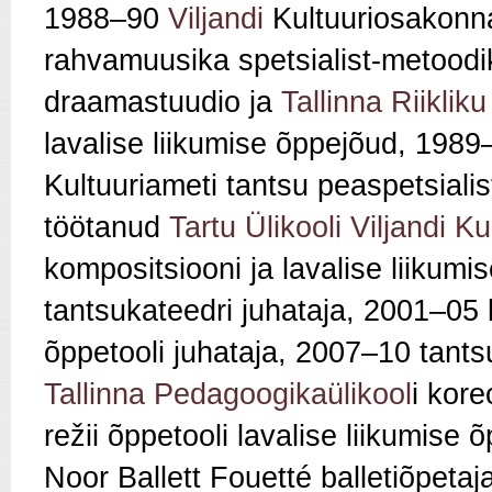
1988–90
Viljandi
Kultuuriosakonna
rahvamuusika spetsialist-metood
draamastuudio ja
Tallinna Riiklik
lavalise liikumise õppejõud, 1989–
Kultuuriameti tantsu peaspetsialis
töötanud
Tartu Ülikooli Viljandi 
kompositsiooni ja lavalise liikum
tantsukateedri juhataja, 2001–05
õppetooli juhataja, 2007–10 tants
Tallinna Pedagoogikaülikool
i kore
režii õppetooli lavalise liikumise 
Noor Ballett Fouetté balletiõpeta