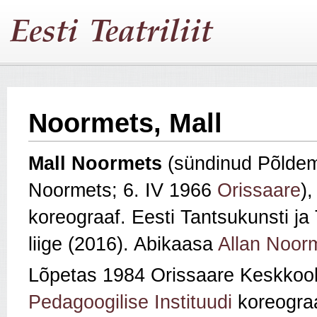
Noormets, Mall
Mall Noormets
(sündinud Põldem
Noormets; 6. IV 1966
Orissaare
)
koreograaf. Eesti Tantsukunsti ja
liige (2016). Abikaasa
Allan Noor
Lõpetas 1984 Orissaare Keskkool
Pedagoogilise Instituudi
koreograa