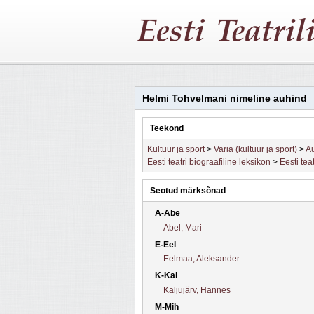
Helmi Tohvelmani nimeline auhind
Teekond
Kultuur ja sport
>
Varia (kultuur ja sport)
>
Au
Eesti teatri biograafiline leksikon
>
Eesti tea
Seotud märksõnad
A-Abe
Abel, Mari
E-Eel
Eelmaa, Aleksander
K-Kal
Kaljujärv, Hannes
M-Mih