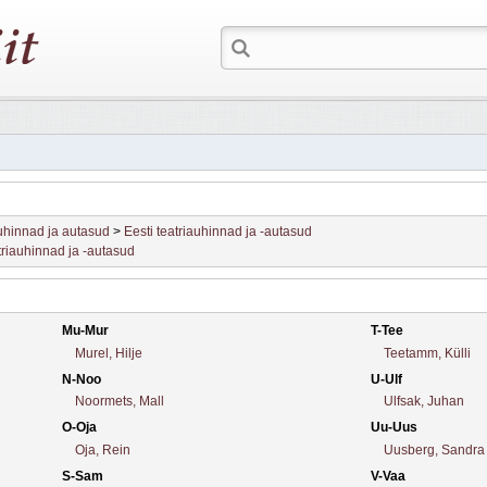
hinnad ja autasud
>
Eesti teatriauhinnad ja -autasud
triauhinnad ja -autasud
Mu-Mur
T-Tee
Murel, Hilje
Teetamm, Külli
N-Noo
U-Ulf
Noormets, Mall
Ulfsak, Juhan
O-Oja
Uu-Uus
Oja, Rein
Uusberg, Sandra
S-Sam
V-Vaa