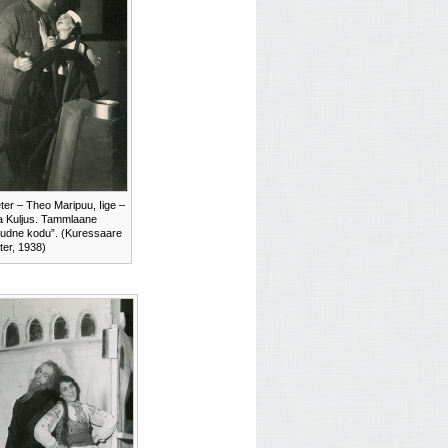
ter – Theo Maripuu, Iige –
a Kuljus. Tammlaane
udne kodu”. (Kuressaare
ter, 1938)