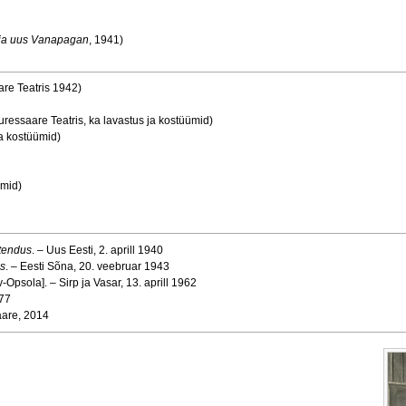
ja uus Vanapagan
, 1941)
re Teatris 1942)
ressaare Teatris, ka lavastus ja kostüümid)
ka kostüümid)
ümid)
etendus
. – Uus Eesti, 2. aprill 1940
as
. – Eesti Sõna, 20. veebruar 1943
-Opsola]. – Sirp ja Vasar, 13. aprill 1962
977
aare, 2014