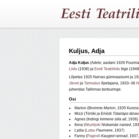
Kuljus, Adja
Adja Kuljus
(Adele; aastani 1926 Puurman
Liidu
(1936) ja
Eesti Teatriliidu
liige (1948
Lõpetas 1920 Narvas gümnaasiumi ja 192
Järvel
ja
Tamsalus
õpetajana, 1933–36
N
juhendas Tallinnas tantsuringe.
Osi
Marion (Bromme
Marion
, 1935 Kuressa
Mizzi (Töröki ja Emödi
Tütarlaps tänav
Agnes (Indingi
Inimene silla all
, 1936)
Ilona (
Wuolijoki
Niskamäe naised
, 19
Lydia (
Lutsu
Paunvere
, 1937)
Fanny (
Pagnoli
Kauged rannad
, 1937