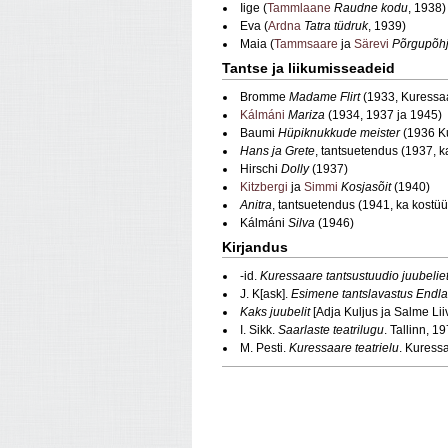
Iige (
Tammlaane
Raudne kodu
, 1938)
Eva (
Ardna
Tatra tüdruk
, 1939)
Maia (
Tammsaare
ja
Särevi
Põrgupõh
Tantse ja liikumisseadeid
Bromme
Madame Flirt
(1933, Kuressaa
Kálmáni
Mariza
(1934, 1937 ja 1945)
Baumi
Hüpiknukkude meister
(1936 Ku
Hans ja Grete
, tantsuetendus (1937, 
Hirschi
Dolly
(1937)
Kitzbergi
ja
Simmi
Kosjasõit
(1940)
Anitra
, tantsuetendus (1941, ka kostü
Kálmáni
Silva
(1946)
Kirjandus
-id.
Kuressaare tantsustuudio juubeli
J. K[ask].
Esimene tantslavastus Endl
Kaks juubelit
[Adja Kuljus ja Salme Liiv
I. Sikk.
Saarlaste
teatrilugu
. Tallinn, 1
M. Pesti.
Kuressaare teatrielu
. Kuress