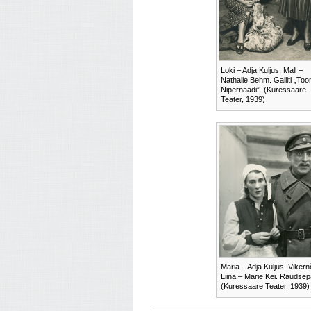
Loki – Adja Kuljus, Mall –
Nathalie Behm. Gailiti „To
Nipernaadi”. (Kuressaare
Teater, 1939)
Maria – Adja Kuljus, Vike
Liina – Marie Kei. Raudsep
(Kuressaare Teater, 1939)