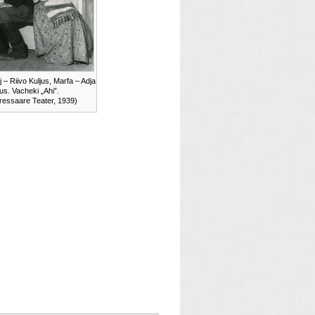
ij – Riivo Kuljus, Marfa – Adja
jus. Vacheki „Ahi”.
ressaare Teater, 1939)