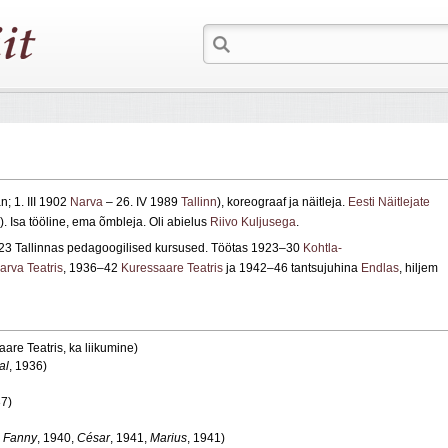
; 1. III 1902
Narva
– 26. IV 1989
Tallinn
), koreograaf ja näitleja.
Eesti Näitlejate
). Isa tööline, ema õmbleja. Oli abielus
Riivo Kuljusega
.
3 Tallinnas pedagoogilised kursused. Töötas 1923–30
Kohtla-
arva Teatris
, 1936–42
Kuressaare Teatris
ja 1942–46 tantsujuhina
Endlas
, hiljem
are Teatris, ka liikumine)
al
, 1936)
37)
,
Fanny
, 1940,
César
, 1941,
Marius
, 1941)