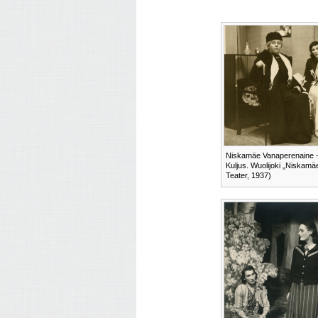
Niskamäe Vanaperenaine – 
Kuljus. Wuolijoki „Niskamä
Teater, 1937)