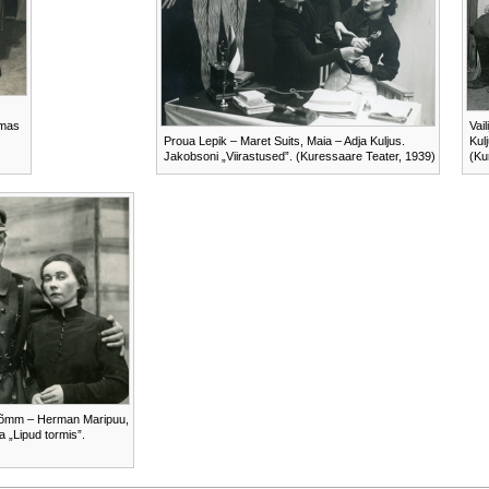
omas
Vail
Proua Lepik – Maret Suits, Maia – Adja Kuljus.
Kul
Jakobsoni „Viirastused”. (Kuressaare Teater, 1939)
(Ku
rnõmm – Herman Maripuu,
a „Lipud tormis”.