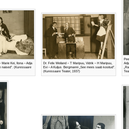
Pee
Marie Kei, Ilona – Adja
Dr. Felix Weiland – T Maripuu, Vidrik – H Maripuu,
Adj
e naised”. (Kuressaare
Evi – A Kuljus. Bergmanni „See mees saab kositud”.
„Ra
(Kuressaare Teater, 1937)
Tea