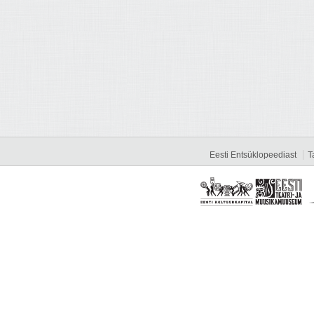
Eesti Entsüklopeediast
T