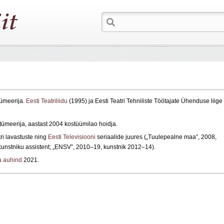
tümeerija.
Eesti Teatriliidu
(1995) ja Eesti Teatri Tehniliste Töötajate Ühenduse liige
ümeerija, aastast 2004 kostüümilao hoidja.
ri lavastuste ning
Eesti Televisiooni
seriaalide juures („Tuulepealne maa”, 2008,
kunstniku assistent; „ENSV”, 2010–19, kunstnik 2012–14).
ja auhind
2021.