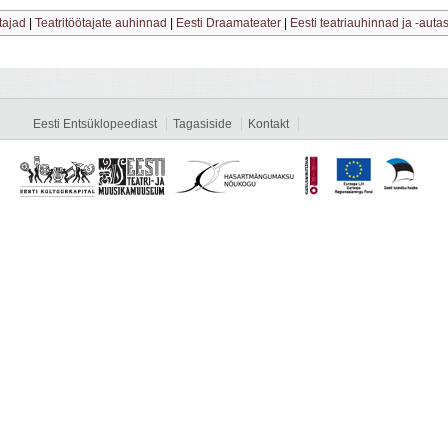
tajad
|
Teatritöötajate auhinnad
|
Eesti Draamateater
|
Eesti teatriauhinnad ja -auta
Eesti Entsüklopeediast
Tagasiside
Kontakt