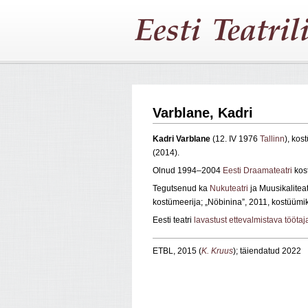
Varblane, Kadri
Kadri Varblane
(12. IV 1976
Tallinn
), kos
(2014).
Olnud 1994–2004
Eesti Draamateatri
kost
Tegutsenud ka
Nukuteatri
ja Muusikaliteat
kostümeerija; „Nöbinina”, 2011, kostüümi
Eesti teatri
lavastust ettevalmistava tööta
ETBL, 2015 (
K. Kruus
); täiendatud 2022