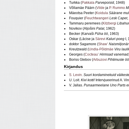
Turkka (
Pakkala
Parvepoisid
, 1948)
Võllamäe Päärn (
Vilde
ja
P. Rummo
M
Mäeotsa Peeter (
Koidula
Säärane mul
Fouquier (
Feuchtwangeri
Lesk Capet
,
Tammaru peremees (
Kitzbergi
Libahu
Novikov (Aljošini
Palat
, 1962)
Becker (Karvaši
Püha öö
, 1963)
Oskar (Lācise ja
Särevi
Kaluri poeg
I,
doktor Sagamore (
Shaw’
Naismiljonär
Kreutzwald (
Undla‑Põldmäe
Viru lauli
Georges (
Cocteau’
Hirmsad vanemad
Boriss Glebov (
Arbuzovi
Pihtimuste öö
Kirjandus
S. Levin
.
Suuri kordaminekuid väikest
U. Loit.
Kivi kotti!
Intervjueerinud A. V
V. Jallas.
Punaarmeelane Uno Parts eh