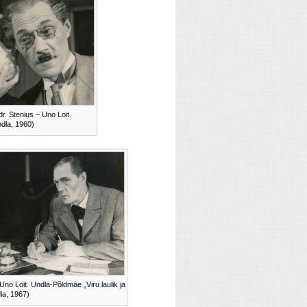
dr. Stenius – Uno Loit.
ndla, 1960)
Uno Loit. Undla-Põldmäe „Viru laulik ja
la, 1967)