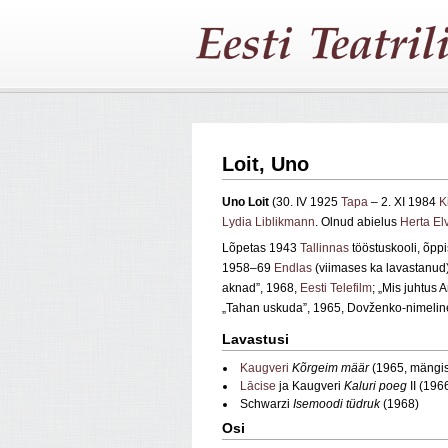
Loit, Uno
Uno
Loit
(30. IV 1925
Tapa
– 2. XI 1984
K
Lydia Liblikmann
. Olnud abielus
Herta Elv
Lõpetas 1943
Tallinnas
tööstuskooli, õp
1958–69
Endlas
(viimases ka lavastanud)
aknad”, 1968,
Eesti Telefilm
; „Mis juhtu
„Tahan uskuda”, 1965, Dovženko‑nimeline
Lavastusi
Kaugveri
Kõrgeim määr
(1965, mängis
Lācise
ja Kaugveri
Kaluri poeg
II (196
Schwarzi
Isemoodi tüdruk
(1968)
Osi