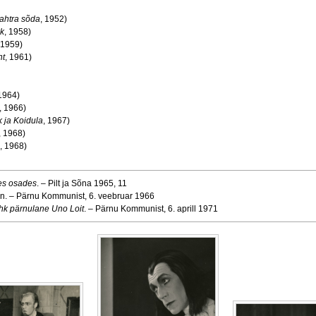
ahtra sõda
, 1952)
k
, 1958)
 1959)
nt
, 1961)
 1964)
, 1966)
k ja Koidula
, 1967)
, 1968)
, 1968)
es osades
. – Pilt ja Sõna 1965, 11
inn. – Pärnu Kommunist, 6. veebruar 1966
k pärnulane Uno Loit
. – Pärnu Kommunist, 6. aprill 1971