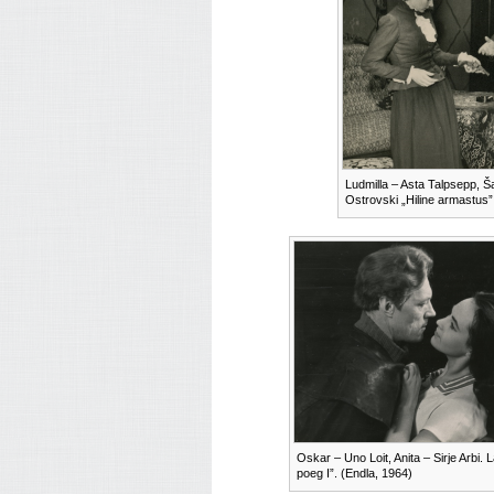
Ludmilla – Asta Talpsepp, Š
Ostrovski „Hiline armastus”
Oskar – Uno Loit, Anita – Sirje Arbi. L
poeg I”. (Endla, 1964)