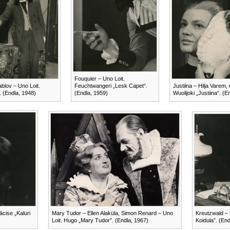
Fouquier – Uno Loit.
ablov – Uno Loit.
Feuchtwangeri „Lesk Capet“.
Justiina – Hilja Varem, 
. (Endla, 1948)
(Endla, 1959)
Wuolijoki „Justiina“. (E
ācise „Kaluri
Mary Tudor – Ellen Alaküla, Simon Renard – Uno
Kreutzwald – 
Loit. Hugo „Mary Tudor”. (Endla, 1967)
Koidula”. (End