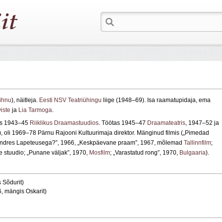
ihnu
), näitleja.
Eesti NSV Teatriühingu
liige (1948–69). Isa raamatupidaja, ema
iste
ja
Lia Tarmoga
.
pis 1943–45
Riiklikus Draamastuudios
. Töötas 1945–47
Draamateatris
, 1947–52 ja
, oli 1969–78 Pärnu Rajooni Kultuurimaja direktor. Mänginud filmis („Pimedad
s Andres Lapeteusega?”, 1966, „Keskpäevane praam”, 1967, mõlemad
Tallinnfilm
;
 stuudio; „Punane väljak”, 1970,
Mosfilm
; „Varastatud rong”, 1970,
Bulgaaria
).
 Sõdurit)
6, mängis Oskarit)