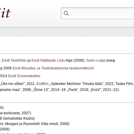
a.
Eesti Teatriliidu
ja
Eesti Näitlejate Liidu
liige (2006).
Sulev Luige
poeg.
ng 2006
Eesti Muusika- ja Teatriakadeemia lavakunstikooli
.
 2014
Eesti Draamateatris
.
 „Üks mu sõber”, 2011,
Exitfilm
; „Apteeker Melchior. Timuka tütar”, 2022, Taska Film,
ulepealne maa”, 2008; „Õnne 13”, 2014–18; „Pank”, 2018; „EnsV”, 2021–22).
06)
a kurbuseta
, 2007)
8 Genialistide Klubis)
ni, Morgani ja Ravenhilli
Võta mind!
, 2008)
 2009)