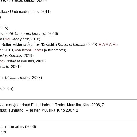
gas kuu peale kippus
, 2009)
llaaž Undi näidenditest, 2011)
)
2015)
mine ehk Ühe õuna kroonika
, 2016)
ja
Piigi
Jaanipäev
, 2018)
, Selter, Viktor ja Ždanov (Kivastiku
Kostja ja hiiglane
, 2018,
R.A.A.A.M.
)
nt
, 2018,
Von Krahli Teater
ja Kinoteater)
stus Krimmis
, 2019)
oo
Kuritöö ja karistus
, 2020)
efisto
, 2021)
e’i
12 vihast meest
, 2023)
s
, 2025)
idi
. Intervjueerinud E.-L. Linder. – Teater. Muusika. Kino 2006, 7
stus
: [Tühirand]. – Teater. Muusika. Kino 2007, 2
häälingu arhiiv (2006)
ehel