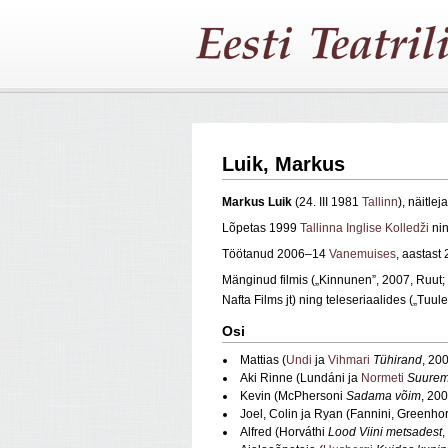
Luik, Markus
Markus Luik
(24. III 1981
Tallinn
), näitlej
Lõpetas 1999
Tallinna Inglise Kolledži
ni
Töötanud 2006–14
Vanemuises
, aastast
Mänginud filmis („Kinnunen”, 2007, Ruut;
Nafta Films jt) ning teleseriaalides („Tu
Osi
Mattias (
Undi
ja
Vihmari
Tühirand
, 20
Aki Rinne (Lundáni ja
Normeti
Suurem
Kevin (McPhersoni
Sadama võim
, 200
Joel, Colin ja Ryan (Fannini, Greenhor
Alfred (Horváthi
Lood Viini metsadest
,