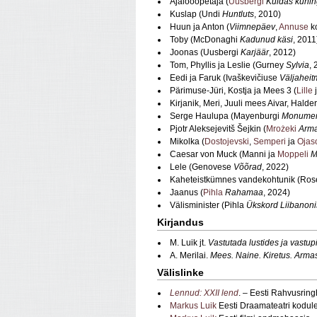
Ajalooõpetaja (
Uusbergi
Kuidas kunin
Kuslap (Undi
Huntluts
, 2010)
Huun ja Anton (
Viimnepäev
,
Annuse
ko
Toby (McDonaghi
Kadunud käsi
, 2011
Joonas (Uusbergi
Karjäär
, 2012)
Tom, Phyllis ja Leslie (Gurney
Sylvia
, 
Eedi ja Faruk (Ivaškevičiuse
Väljaheit
Pärimuse-Jüri, Kostja ja Mees 3 (
Lille
Kirjanik, Meri, Juuli mees Aivar, Halder
Serge Haulupa (Mayenburgi
Monume
Pjotr Aleksejevitš Šejkin (
Mrożeki
Arma
Mikolka (
Dostojevski
,
Semperi
ja
Ojas
Caesar von Muck (Manni ja
Moppeli
M
Lele (Genovese
Võõrad
, 2022)
Kaheteistkümnes vandekohtunik (Ros
Jaanus (
Pihla
Rahamaa
, 2024)
Välisminister (Pihla
Ükskord Liibanoni
Kirjandus
M. Luik jt.
Vastutada lustides ja vastup
A. Merilai.
Mees. Naine. Kiretus. Arma
Välislinke
Lennud: XXII lend
. – Eesti Rahvusring
Markus Luik
Eesti Draamateatri kodul