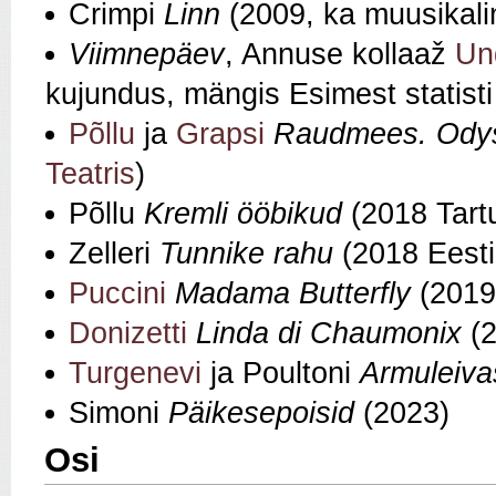
Crimpi
Linn
(2009, ka muusikali
Viimnepäev
, Annuse kollaaž
Un
kujundus, mängis Esimest statisti 
Põllu
ja
Grapsi
Raudmees. Odys
Teatris
)
Põllu
Kremli ööbikud
(2018 Tart
Zelleri
Tunnike rahu
(2018 Eesti
Puccini
Madama Butterfly
(2019
Donizetti
Linda di Chaumonix
(2
Turgenevi
ja Poultoni
Armuleiva
Simoni
Päikesepoisid
(2023)
Osi