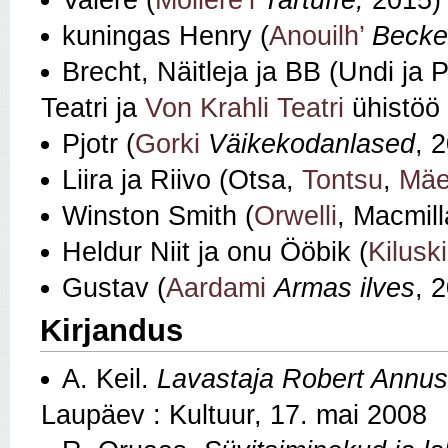
Valère (
Molière’i
Tartuffe,
2015)
kuningas Henry (
Anouilh’
Becke
Brecht, Näitleja ja BB (Undi ja 
Teatri ja
Von Krahli Teatri
ühistöö 
Pjotr (
Gorki
Väikekodanlased
, 
Liira ja Riivo (Otsa,
Tontsu
,
Mäe
Winston Smith (
Orwelli
, Macmill
Heldur Niit ja onu Ööbik (
Kiluski
Gustav (
Aardami
Armas ilves
, 
Kirjandus
A. Keil.
Lavastaja Robert Annu
Laupäev : Kultuur, 17. mai 2008