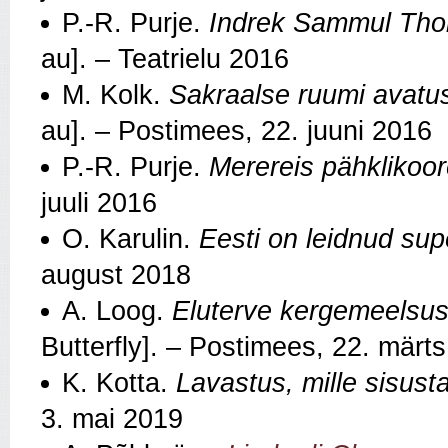
P.-R. Purje.
Indrek Sammul Thom
au]. – Teatrielu 2016
M. Kolk.
Sakraalse ruumi avatus
au]. – Postimees, 22. juuni 2016
P.-R. Purje.
Merereis pähklikoo
juuli 2016
O. Karulin.
Eesti on leidnud sup
august 2018
A. Loog.
Eluterve kergemeelsus
Butterfly]. – Postimees, 22. märt
K. Kotta.
Lavastus, mille sisusta
3. mai 2019