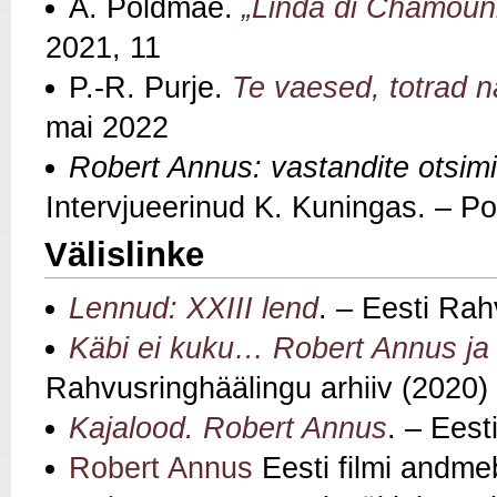
A. Põldmäe.
„Linda di Chamouni
2021, 11
P.-R. Purje.
Te vaesed, totrad n
mai 2022
Robert Annus: vastandite otsimi
Intervjueerinud K. Kuningas. – Po
Välislinke
Lennud: XXIII lend
. – Eesti Rah
Käbi ei kuku… Robert Annus ja
Rahvusringhäälingu arhiiv (2020)
Kajalood. Robert Annus
. – Eest
Robert Annus
Eesti filmi andme