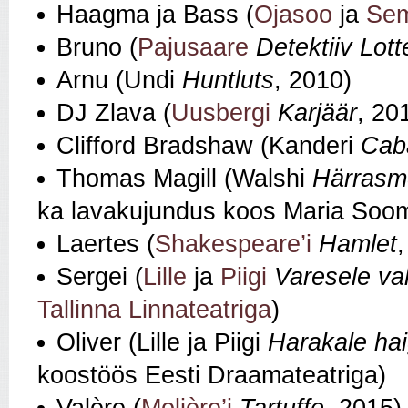
Haagma ja Bass (
Ojasoo
ja
Sem
Bruno (
Pajusaare
Detektiiv Lott
Arnu (Undi
Huntluts
, 2010)
DJ Zlava (
Uusbergi
Karjäär
, 20
Clifford Bradshaw (Kanderi
Cab
Thomas Magill (Walshi
Härrasm
ka lavakujundus koos Maria Soom
Laertes (
Shakespeare’i
Hamlet
Sergei (
Lille
ja
Piigi
Varesele v
Tallinna Linnateatriga
)
Oliver (Lille ja Piigi
Harakale ha
koostöös Eesti Draamateatriga)