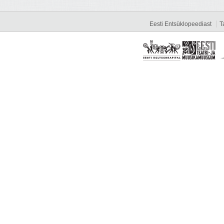
Eesti Entsüklopeediast
T