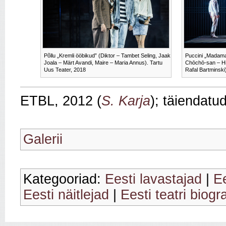
Põllu „Kremli ööbikud” (Diktor – Tambet Seling, Jaak
Puccini „Madama 
Joala – Märt Avandi, Maire – Maria Annus). Tartu
Chōchō-san – Hi
Uus Teater, 2018
Rafal Bartminski
ETBL, 2012 (
S. Karja
); täiendatu
Galerii
Kategooriad:
Eesti lavastajad
|
E
Eesti näitlejad
|
Eesti teatri biogr