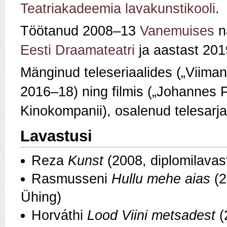
Teatriakadeemia lavakunstikooli
.
Töötanud 2008–13
Vanemuises
nä
Eesti Draamateatri
ja aastast 201
Mänginud teleseriaalides („Viima
2016–18) ning filmis („Johannes P
Kinokompanii), osalenud telesarj
Lavastusi
Reza
Kunst
(2008, diplomilava
Rasmusseni
Hullu mehe aias
(2
Ühing)
Horváthi
Lood Viini metsadest
(