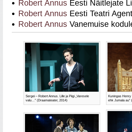
Robert Annus
Eesti Näitlejate L
Robert Annus
Eesti Teatri Agen
Robert Annus
Vanemuise kodul
Sergei – Robert Annus. Lille ja Piigi „Varesele
Kuningas Henry 
valu…” (Draamateater, 2014)
ehk Jumala au” 