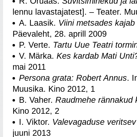
R. Oruaas.
Süvitsiminekud ja l
lennu lavastajatest]. – Teater. M
A. Laasik.
Viini metsades kajab 
Päevaleht, 28. aprill 2009
P. Verte.
Tartu Uue Teatri tormi
V. Märka.
Kes kardab Mati Unti
mai 2011
Persona grata: Robert Annus
. 
Muusika. Kino 2012, 1
B. Vaher.
Raudmehe rännakud k
Kino 2012, 2
I. Viktor.
Valevagaduse veritsev
juuni 2013