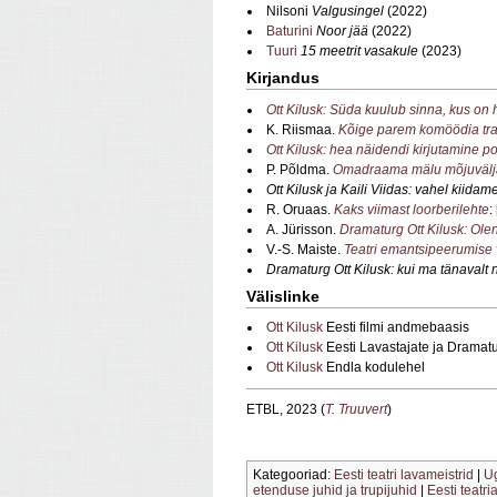
Nilsoni
Valgusingel
(2022)
Baturini
Noor jää
(2022)
Tuuri
15 meetrit vasakule
(2023)
Kirjandus
Ott Kilusk: Süda kuulub sinna, kus on 
K. Riismaa.
Kõige parem komöödia tr
Ott Kilusk: hea näidendi kirjutamine pol
P. Põldma.
Omadraama mälu mõjuvälja
Ott Kilusk ja Kaili Viidas: vahel kiidame
R. Oruaas.
Kaks viimast loorberilehte
:
A. Jürisson.
Dramaturg Ott Kilusk: Ol
V.-S. Maiste.
Teatri emantsipeerumise vi
Dramaturg Ott Kilusk: kui ma tänavalt 
Välislinke
Ott Kilusk
Eesti filmi andmebaasis
Ott Kilusk
Eesti Lavastajate ja Dramatu
Ott Kilusk
Endla kodulehel
ETBL, 2023 (
T. Truuvert
)
Kategooriad:
Eesti teatri lavameistrid
|
U
etenduse juhid ja trupijuhid
|
Eesti teatr