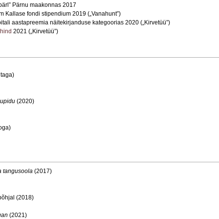
ipärl” Pärnu maakonnas 2017
iim Kallase fondi stipendium 2019 („Vanahunt”)
apitali aastapreemia näitekirjanduse kategoorias 2020 („Kirvetüü”)
uhind
2021 („Kirvetüü”)
itaga)
supidu
(2020)
oga)
a tangusoola
(2017)
põhjal (2018)
gan
(2021)