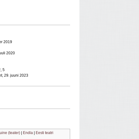
ber 2019
juuli 2020
, 5
t, 29. juuni 2023
ine (teater)
|
Endla
|
Eesti teatri