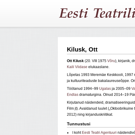
Kilusk, Ott
Ott Kilusk
(20. VIII 1975
Võru
), kirjanik,
Kaili Viidase
elukaaslane.
Lõpetas 1993 Meremäe Keskkooli, 1997 
ja kultuuriteaduste bakalaureuseõppe. Oma
Töötanud 1994–99
Ugalas
ja 2005–09
V
Endlas
dramaturgina. Olnud 2014–19 Pärnu
Kirjutanud näidendeid, dramatiseeringuid
Film jt). Avaldanud luulet („Oktoobrikuine
2012) ning kirjanduskriitikat.
Tunnustusi
I koht
Eesti Teatri Agentuuri
näidendivõi