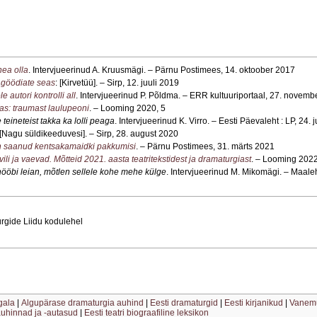
hea olla
. Intervjueerinud A. Kruusmägi. – Pärnu Postimees, 14. oktoober 2017
agöödiate seas
: [Kirvetüü]. – Sirp, 12. juuli 2019
e autori kontrolli all
. Intervjueerinud P. Põldma. – ERR kultuuriportaal, 27. novem
s: traumast laulupeoni
. – Looming 2020, 5
 teineteist takka ka lolli peaga
. Intervjueerinud K. Virro. – Eesti Päevaleht : LP, 24. 
 [Nagu süldikeeduvesi]. – Sirp, 28. august 2020
en saanud kentsakamaidki pakkumisi
. – Pärnu Postimees, 31. märts 2021
li ja vaevad. Mõtteid 2021. aasta teatritekstidest ja dramaturgiast
. – Looming 2022
nööbi leian, mõtlen sellele kohe mehe külge
. Intervjueerinud M. Mikomägi. – Maaleh
rgide Liidu kodulehel
gala
|
Algupärase dramaturgia auhind
|
Eesti dramaturgid
|
Eesti kirjanikud
|
Vanemu
iauhinnad ja -autasud
|
Eesti teatri biograafiline leksikon