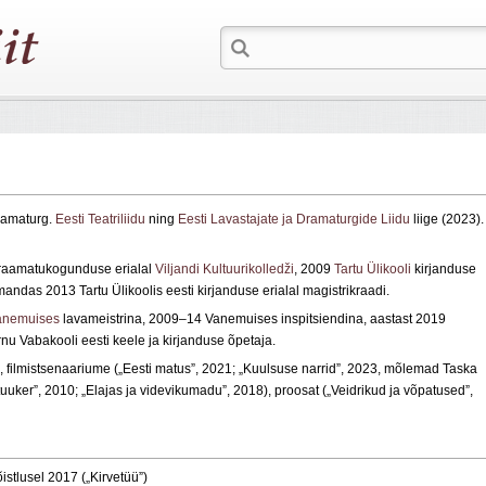
 dramaturg.
Eesti Teatriliidu
ning
Eesti Lavastajate ja Dramaturgide Liidu
liige (2023).
raamatukogunduse erialal
Viljandi Kultuurikolledži
, 2009
Tartu Ülikooli
kirjanduse
ndas 2013 Tartu Ülikoolis eesti kirjanduse erialal magistrikraadi.
anemuises
lavameistrina, 2009–14 Vanemuises inspitsiendina, aastast 2019
 Vabakooli eesti keele ja kirjanduse õpetaja.
, filmistsenaariume („Eesti matus”, 2021; „Kuulsuse narrid”, 2023, mõlemad Taska
 tuuker”, 2010; „Elajas ja videvikumadu”, 2018), proosat („Veidrikud ja võpatused”,
stlusel 2017 („Kirvetüü”)