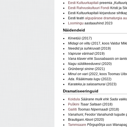
Eesti Kultuurkapitali
preemia „Kultuur
Eesti Rahvuskultuuri Fondi
Kristi ja S
Eesti Kultuurkapitali kirjanduse sihtk
Eesti teatri
algupärase dramaturgia a
Loomingu
aastaauhind 2023
Näidendeid
Kirvetüü
(2017)
Midagi on viltu
(2017, koos Valdur Mik
Needid ja suhkruvatt
(2019)
Vapruse värinad
(2019)
Vana klaver ehk Suusabaasis on tant
Nagu süldikeeduvesi
(2020)
Grünbergi sinine
(2021)
Minul on vari
(2022, koos Toomas Uib
Ada. Rääkimata lugu
(2022)
Karateka ja salasamurai
(2023)
Dramatiseeringuid
Koidula
Säärane mulk ehk Sada vakk
Puškini
Tsaar Saltaan
(2018)
Gailiti
Toomas Nipernaadi
(2018)
Vanahunt
, Feodor Vanahundi lugude 
Brautigani
Abort
(2020)
Tammsaare
Põrgupõhja uus Wanapa