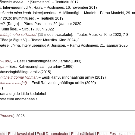
õõmsaks meele …
: [Surmatants]. – Teatrielu 2017
m
. Intervjueerinud M. Haav. – Postimees, 16. november 2017
 kui enda mina kaob
. Intervjueerinud M. Mikomägi. – Maaleht : Pärnu Maaleht, 29.
er 2019
: [Kummitused]. – Teatrielu 2019
um?
: [Tango]. – Pärnu Postimees, 29. jaanuar 2020
 [Kolm õde]. – Sirp, 17. juuni 2022
 müügimehe seiklused
: [15 meetrit vasakule]. – Teater. Muusika. Kino 2023, 7-8
 [Tõde ja õigus V]. – Teater. Muusika. Kino 2024, 3
ulise juhina
. Intervjueerinud A. Jürisson. – Pärnu Postimees, 21. jaanuar 2025
88–1992)
. – Eesti Rahvusringhäälingu arhiiv (1993)
iga
. – Eesti Rahvusringhäälingu arhiiv (1996)
Rahvusringhäälingu arhiiv (2015)
ooniline Ingomar Vihmar
. – Eesti Rahvusringhäälingu arhiiv (2019)
rimata materjal)
. – Eesti Rahvusringhäälingu arhiiv (2020)
is
Dramaturgide Liidu kodulehel
 statistika andmebaasis
 Truuvert
), 2026
ogid
|
Eesti lavastajad
|
Eesti Draamateater
|
Eesti näitlejad
|
Endla
|
Eesti teatri bio