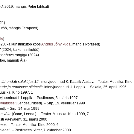
ed
, 2019, mängis Peter Lihtsat)
21)
utöö, mängis Feraponti)
is
)
23, ka kunstnikutöö koos
Andrus Jõhvikuga
, mängis Portjeed)
V
(2024, ka kunstnikutöö)
24 saabuva rongiga
(2024)
töö, mängib Äia)
h tähendab salakirjas 15
. Intervjueerinud K. Kaasik-Aaslav. – Teater. Muusika. Kino
e ja reaalsuse piirimailt
. Intervjueerinud H. Leppik. – Sakala
,
25. aprill 1996
Muusika. Kino 1997, 1
ervjueerinud I. Leppik. – Postimees, 3. märts 1997
lematusse
: [Lendsaurused]. – Sirp, 19. veebruar 1999
sed]. – Sirp, 14. mai 1999
e võlu
: [Õnne, Leena!]. – Teater. Muusika. Kino 1999, 7
esti Päevaleht, 31. märts 2000
hmar
. – Teater. Muusika. Kino 2000, 6
omlane”
. – Postimees : Arter, 7. oktoober 2000