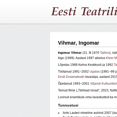
Vihmar, Ingomar
Ingomar Vihmar
(31. III 1970
Tallinn
), näi
liige (1999). Aastast 1997 abielus
Kleer 
Lõpetas 1988 Kehra Keskkooli ja 1992
Ta
Töötanud 1991–2002
Ugalas
(1991–99 ja
Eesti Draamateatri
lavastaja, aastast 20
Õpetanud 1993–2001
Viljandi Kultuuriko
Teinud filme („Tähtsad ninad”, 2023, Nafta
Loonud enamikule oma lavastustest ka m
Tunnustusi
Ants Lauteri nimeline auhind 2007 (lav