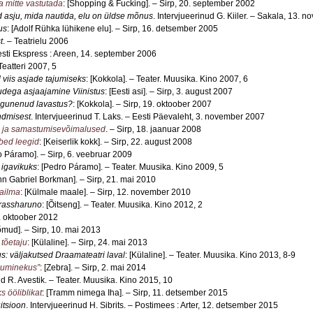
a mitte vastutada
: [Shopping & Fucking]. – Sirp, 20. september 2002
id asju, mida nautida, elu on üldse mõnus
. Intervjueerinud G. Kiiler. – Sakala, 13.
us
: [Adolf Rühka lühikene elu]. – Sirp, 16. detsember 2005
t
. – Teatrielu 2006
Eesti Ekspress : Areen, 14. september 2006
 Teatteri 2007, 5
d viis asjade tajumiseks
: [Kokkola]. – Teater. Muusika. Kino 2007, 6
ludega asjaajamine Viinistus
: [Eesti asi]. – Sirp, 3. august 2007
agunenud lavastus?
: [Kokkola]. – Sirp, 19. oktoober 2007
ndmisest
. Intervjueerinud T. Laks. – Eesti Päevaleht, 3. november 2007
d ja samastumisevõimalused
. – Sirp, 18. jaanuar 2008
bed leegid
: [Keiserlik kokk]. – Sirp, 22. august 2008
o Páramo]. – Sirp, 6. veebruar 2009
 igavikuks
: [Pedro Páramo]. – Teater. Muusika. Kino 2009, 5
ohn Gabriel Borkman]. – Sirp, 21. mai 2010
aailma
: [Külmale maale]. – Sirp, 12. november 2010
rassharuno
: [Õitseng]. – Teater. Muusika. Kino 2012, 2
2. oktoober 2012
õmud]. – Sirp, 10. mai 2013
 tõetaju
: [Külaline]. – Sirp, 24. mai 2013
vus: väljakutsed Draamateatri laval
: [Külaline]. – Teater. Muusika. Kino 2013, 8-9
kuminekus”
: [Zebra]. – Sirp, 2. mai 2014
ud R. Avestik. – Teater. Muusika. Kino 2015, 10
 ööliblikat
: [Tramm nimega Iha]. – Sirp, 11. detsember 2015
itsioon
. Intervjueerinud H. Sibrits. – Postimees : Arter, 12. detsember 2015