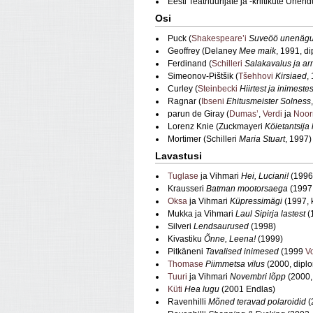
Eesti Teatriuurijate ja -kriitikute Ühe
Osi
Puck (
Shakespeare’i
Suveöö unenäg
Geoffrey (Delaney
Mee maik
, 1991, d
Ferdinand (
Schilleri
Salakavalus ja a
Simeonov-Pištšik (
Tšehhovi
Kirsiaed
,
Curley (
Steinbecki
Hiirtest ja inimestes
Ragnar (
Ibseni
Ehitusmeister Solness
parun de Giray (
Dumas’
,
Verdi
ja
Noor
Lorenz Knie (Zuckmayeri
Köietantsija
Mortimer (Schilleri
Maria Stuart
, 1997)
Lavastusi
Tuglase
ja Vihmari
Hei, Luciani!
(1996,
Krausseri
Batman mootorsaega
(1997,
Oksa
ja Vihmari
Küpressimägi
(1997, 
Mukka ja Vihmari
Laul Sipirja lastest
(
Silveri
Lendsaurused
(1998)
Kivastiku
Õnne, Leena!
(1999)
Pitkäneni
Tavalised inimesed
(1999
Vo
Thomase
Piimmetsa vilus
(2000, diplo
Tuuri
ja Vihmari
Novembri lõpp
(2000,
Küti
Hea lugu
(2001 Endlas)
Ravenhilli
Mõned teravad polaroidid
(