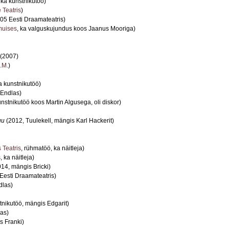
ka kunstnikutöö)
 Teatris
)
05 Eesti Draamateatris)
uises
, ka valguskujundus koos Jaanus Mooriga)
(2007)
.M.
)
a kunstnikutöö)
Endlas)
nstnikutöö koos Martin Algusega, oli diskor)
gu
(2012, Tuulekell, mängis Karl Hackerit)
 Teatris
, rühmatöö, ka näitleja)
 ka näitleja)
14, mängis Bricki)
Eesti Draamateatris)
dlas)
tnikutöö, mängis Edgarit)
as)
s Franki)