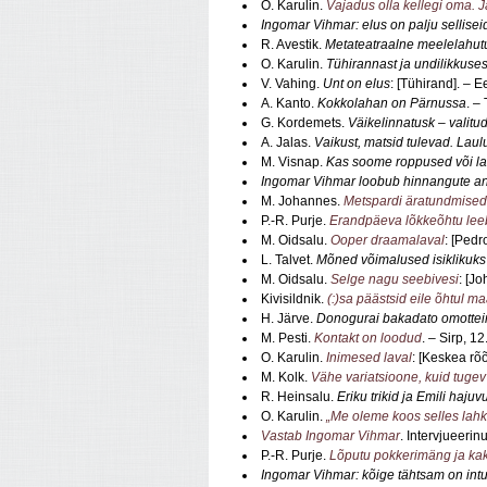
O. Karulin.
Vajadus olla kellegi oma. J
Ingomar Vihmar: elus on palju sellise
R. Avestik.
Metateatraalne meelelahut
O. Karulin.
Tühirannast ja undilikkuses
V. Vahing.
Unt on elus
: [Tühirand]. – 
A. Kanto.
Kokkolahan on Pärnussa
. –
G. Kordemets.
Väikelinnatusk – valitu
A. Jalas.
Vaikust, matsid tulevad. Lau
M. Visnap.
Kas soome roppused või l
Ingomar Vihmar loobub hinnangute a
M. Johannes.
Metspardi äratundmise
P.-R. Purje.
Erandpäeva lõkkeõhtu lee
M. Oidsalu.
Ooper draamalaval
: [Pedr
L. Talvet.
Mõned võimalused isiklikuks
M. Oidsalu.
Selge nagu seebivesi
: [J
Kivisildnik.
(:)sa päästsid eile õhtul m
H. Järve.
Donogurai bakadato omottei
M. Pesti.
Kontakt on loodud
. – Sirp, 1
O. Karulin.
Inimesed laval
: [Keskea rõ
M. Kolk.
Vähe variatsioone, kuid tugev
R. Heinsalu.
Eriku trikid ja Emili haju
O. Karulin.
„Me oleme koos selles lah
Vastab Ingomar Vihmar
. Intervjueerin
P.-R. Purje.
Lõputu pokkerimäng ja kaks
Ingomar Vihmar: kõige tähtsam on intu