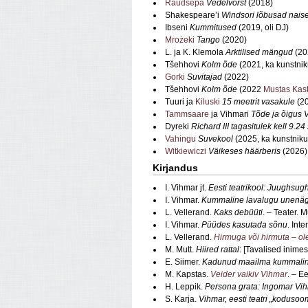
Raudsepa
Vedelvorst
(2018)
Shakespeare’i
Windsori lõbusad nais
Ibseni
Kummitused
(2019, oli DJ)
Mrożeki
Tango
(2020)
L. ja K. Klemola
Arktilised mängud
(20
Tšehhovi
Kolm õde
(2021, ka kunstnik
Gorki
Suvitajad
(2022)
Tšehhovi
Kolm õde
(2022
Mustas Kast
Tuuri ja
Kiluski
15 meetrit vasakule
(20
Tammsaare
ja Vihmari
Tõde ja õigus 
Dyreki
Richard III tagasitulek kell 9.
Vahingu
Suvekool
(2025, ka kunstniku
Witkiewiczi
Väikeses häärberis
(2026)
Kirjandus
I. Vihmar jt.
Eesti teatrikool: Juughsug
I. Vihmar.
Kummaline lavalugu unenägud
L. Vellerand.
Kaks debüüti
. – Teater. 
I. Vihmar.
Püüdes kasutada sõnu
. Int
L. Vellerand.
Hirmuga või hirmuta – o
M. Mutt.
Hiired rattal
: [Tavalised inime
E. Siimer.
Kadunud maailma kummalin
M. Kapstas.
Veider vaikiv Vihmar
. – E
H. Leppik.
Persona grata: Ingomar Vi
S. Karja.
Vihmar, eesti teatri „koduso