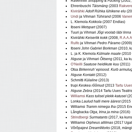
Ravenhilli
Shopping & Fucking
(2002, 
Ehrenbuschi
Täismäng
(2003
Rakvere
Kivirähki
Adolf Rühka lühikene elu
(20
Undi
ja Vihmari
Tühirand
(2006
Vanem
L. Klemola
Kokkola
(2007 Endlas)
Ibseni
Metspart
(2007)
Tuuri ja Vihmari
Jõgi voolab läbi linna
Kivirähki
Keiserlik kokk
(2008,
R.A.A.A
Rulfo
ja Vihmari
Pedro Páramo
(2009)
Ibseni
John Gabriel Borkman
(2010, k
L. ja K. Klemola
Külmale maale
(2010 
Alguse ja Vihmari
Õitseng
(2011, ka ku
O’Neilli
Saatuse heidikute kuu
(2011)
Otsa
Birkenruh’ episood. Kurb armulu
Alguse
Kontakt
(2012)
Schmitti
Külaline
(2013)
trupi
Keskea rõõmud
(2013
Tartu Uues
Alguse
Zebra
(2014 Tartu Uues Teatris,
Williamsi
Kass tulisel plekk-katusel
(20
Lonka
Laulud halli mere äärest
(2015 
Williamsi
Tramm nimega Iha
(2015 En
Långbacka
Olga, Irina ja mina
(2016)
Strindbergi
Surmatants
(2017, ka kuns
Williamsi
Orpheus allilmas
(2017 Ugal
Võrõpajevi
DreamWorks
(2018, mängi