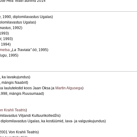
nduse Hea Teatri auhind 2014
u
, 1990, diplomilavastus Ugalas)
iplomilavastus Ugalas)
rmastus
, 1992)
 1993)
t
, 1993)
, 1994)
metsa
„La Traviata” öö
, 1995)
 lugu
, 1995)
 ka lavakujundus)
 mängis Naabrit)
ka laulutekstid koos Jaan Oksa ja
Martin Algusega
)
1998, mängis Ruusumaad)
n Krahli Teatris
)
milavastus Viljandi Kultuurikolledžis)
 diplomilavastus Ugalas, ka kostüümid, lava- ja valguskujundus)
2001 Von Krahli Teatris)