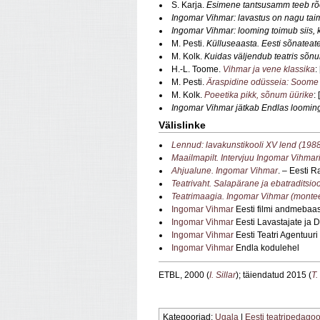
S. Karja.
Esimene tantsusamm teeb r
Ingomar Vihmar: lavastus on nagu tai
Ingomar Vihmar: looming toimub siis,
M. Pesti.
Külluseaasta. Eesti sõnateat
M. Kolk.
Kuidas väljendub teatris sõn
H.-L. Toome.
Vihmar ja vene klassika
:
M. Pesti.
Äraspidine odüsseia: Soome
M. Kolk.
Poeetika pikk, sõnum üürike
:
Ingomar Vihmar jätkab Endlas looming
Välislinke
Lennud: lavakunstikooli XV lend (19
Maailmapilt. Intervjuu Ingomar Vihmar
Ahjualune. Ingomar Vihmar
. – Eesti 
Teatrivaht. Salapärane ja ebatraditsi
Teatrimaagia. Ingomar Vihmar (montee
Ingomar Vihmar
Eesti filmi andmebaas
Ingomar Vihmar
Eesti Lavastajate ja 
Ingomar Vihmar
Eesti Teatri Agentuuri
Ingomar Vihmar
Endla kodulehel
ETBL, 2000 (
I. Sillar
); täiendatud 2015 (
T.
Kategooriad:
Ugala
|
Eesti teatripedago