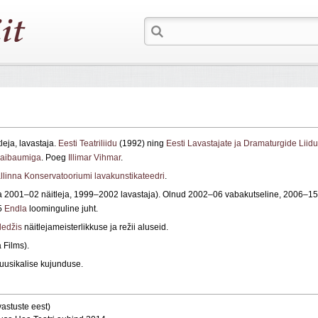
tleja, lavastaja.
Eesti Teatriliidu
(1992) ning
Eesti Lavastajate ja Dramaturgide Liidu
Maibaumiga
. Poeg
Illimar Vihmar
.
llinna Konservatooriumi lavakunstikateedri
.
 2001–02 näitleja, 1999–2002 lavastaja). Olnud 2002–06 vabakutseline, 2006–15
15
Endla
loominguline juht.
lledžis
näitlejameisterlikkuse ja režii aluseid.
 Films).
uusikalise kujunduse.
astuste eest)