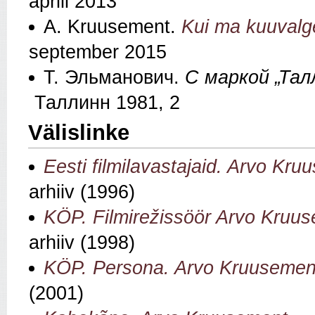
aprill 2013
A. Kruusement.
Kui ma kuuvalge
september 2015
Т. Эльманович.
С маркой „Та
Таллинн 1981, 2
Välislinke
Eesti filmilavastajaid. Arvo Kr
arhiiv (1996)
KÖP. Filmirežissöör Arvo Kruu
arhiiv (1998)
KÖP. Persona. Arvo Kruusemen
(2001)