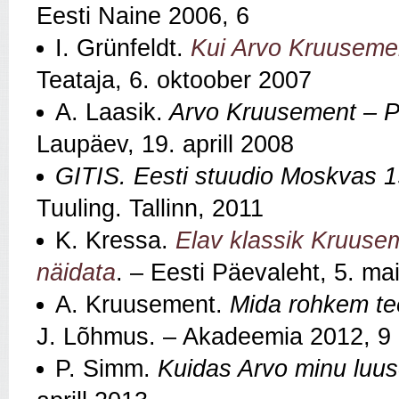
Eesti Naine 2006, 6
I. Grünfeldt.
Kui Arvo Kruusemen
Teataja, 6. oktoober 2007
A. Laasik.
Arvo Kruusement – Pa
Laupäev, 19. aprill 2008
GITIS. Eesti stuudio Moskvas 
Tuuling. Tallinn, 2011
K. Kressa.
Elav klassik Kruuse
näidata
. – Eesti Päevaleht, 5. ma
A. Kruusement.
Mida rohkem te
J. Lõhmus. – Akadeemia 2012, 9
P. Simm.
Kuidas Arvo minu luuse