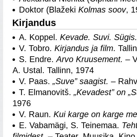
Doktor (Blažeki
Kolmas soov
, 
Kirjandus
A. Koppel.
Kevade. Suvi. Sügis.
V. Tobro.
Kirjandus ja film
. Tall
S. Endre.
Arvo Kruusement. –
V
A. Ustal. Tallinn, 1974
V. Paas.
„Suve” saagist.
– Rahva
T. Elmanovitš.
„Kevadest” on „Su
1976
V. Raun.
Kui karge on karge me
E. Vabamägi, S. Teinemaa.
Teh
filmidest
. – Teater. Muusika. Kino