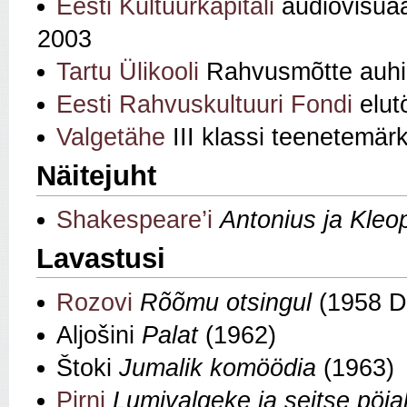
Eesti Kultuurkapitali
audiovisuaal
2003
Tartu Ülikooli
Rahvusmõtte auhi
Eesti Rahvuskultuuri Fondi
elut
Valgetähe
III klassi teenetemär
Näitejuht
Shakespeare’i
Antonius ja Kleo
Lavastusi
Rozovi
Rõõmu otsingul
(1958 D
Aljošini
Palat
(1962)
Štoki
Jumalik komöödia
(1963)
Pirni
Lumivalgeke ja seitse pöial