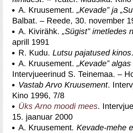
A. Kruusement.
„Kevade” ja „Suv
Balbat. – Reede, 30. november 1
A. Kivirähk.
„Sügist” imetledes 
aprill 1991
R. Kudu.
Lutsu pajatused kinos
A. Kruusement.
„Kevade” algas
Intervjueerinud S. Teinemaa. – 
Vastab Arvo Kruusement
. Inter
Kino 1996, 7/8
Üks Arno moodi mees
. Intervj
15. jaanuar 2000
A. Kruusement
. Kevade-mehe e