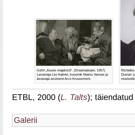
Gehri „Kuues majakord“. (Draamateater, 1957).
Richelieu
Lavastaja Leo Kalmet, kunstnik Maimu Vannas ja
Dumas’ j
lavastaja assistent Arvo Kruusement.
musketäri
ETBL, 2000 (
L. Talts
); täiendatud
Galerii