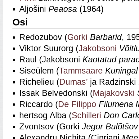
Aljošini
Peaosa
(1964)
Osi
Redozubov (
Gorki
Barbarid
, 19
Viktor Suurorg (
Jakobsoni
Võitl
Raul (Jakobsoni
Kaotatud parad
Siseülem (
Tammsaare
Kuningal
Richelieu (
Dumas’
ja Radzinski
Issak Belvedonski (
Majakovski
Riccardo (
De Filippo
Filumena 
hertsog Alba (
Schilleri
Don Carl
Zvontsov (Gorki
Jegor Bulõtšov 
Alexandru Nichita (Cipriani
Mee