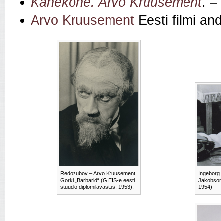
Kahekõne. Arvo Kruusement
. –
Arvo Kruusement
Eesti filmi a
Redozubov – Arvo Kruusement.
Ingeborg 
Gorki „Barbarid“ (GITIS-e eesti
Jakobsoni
stuudio diplomilavastus, 1953).
1954)