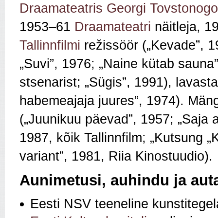
Draamateatris
Georgi Tovstonogo
1953–61
Draamateatri
näitleja, 
Tallinnfilmi
režissöör („Kevade”, 19
„Suvi”, 1976; „Naine kütab sauna”
stsenarist; „Sügis”, 1991), lavas
habemeajaja juures”, 1974). Mäng
(„Juunikuu päevad”, 1957; „Saja a
1987, kõik Tallinnfilm; „Kutsung 
variant”, 1981, Riia Kinostuudio).
Aunimetusi, auhindu ja aut
Eesti NSV teeneline kunstitege