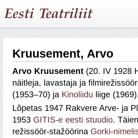
Kruusement, Arvo
Arvo Kruusement
(20. IV 1928 H
näitleja, lavastaja ja filmirežissöö
(1953–70) ja
Kinoliidu
liige (1969
Lõpetas 1947 Rakvere Arve- ja P
1953
GITIS-e eesti stuudio
. Täie
režissöör-stažöörina
Gorki-nimeli