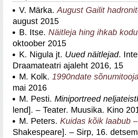
V. Märka.
August Gailit hadronit
august 2015
B. Itse.
Näitleja hing ihkab kodu
oktoober 2015
K. Nigula jt.
Uued näitlejad
. Int
Draamateatri ajaleht 2016, 15
M. Kolk.
1990ndate sõnumitooj
mai 2016
M. Pesti.
Miniportreed neljateis
lend]. – Teater. Muusika. Kino 20
M. Peters.
Kuidas kõik laabub –
Shakespeare]. – Sirp, 16. detse