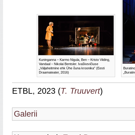
Kuninganna – Karmo Nigula, Ben – Kristo Viiding,
Vandaal – Nikolai Bentsler. Ivaškevičiuse
„Väljaheitmine ehk Ühe õuna kroonika” (Eesti
Buratin
Draamateater, 2016)
„Buratin
ETBL, 2023 (
T. Truuvert
)
Galerii