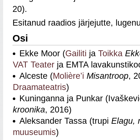
20).
Esitanud raadios järjejutte, lugen
Osi
Ekke Moor (
Gailiti
ja
Toikka
Ekk
VAT Teater
ja EMTA lavakunstikoo
Alceste (
Molière’i
Misantroop
, 
Draamateatris
)
Kuninganna ja Punkar (Ivaškev
kroonika
, 2016)
Aleksander Tassa (trupi
Elagu, 
muuseumis
)