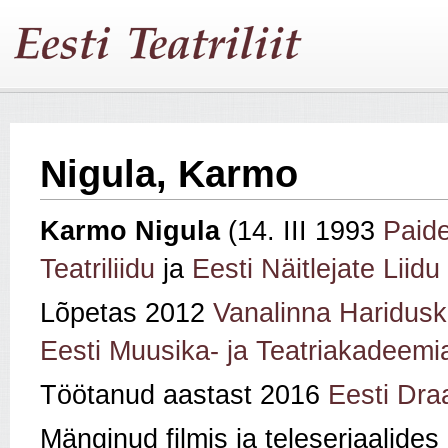
Nigula, Karmo
Karmo Nigula
(14. III 1993
Paid
Teatriliidu
ja
Eesti Näitlejate Liidu
Lõpetas 2012
Vanalinna Haridusk
Eesti Muusika- ja Teatriakadeemia
Töötanud aastast 2016
Eesti Dra
Mänginud filmis ja teleseriaalides