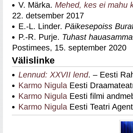
V. Märka.
Mehed, kes ei mahu k
22. detsember 2017
E.-L. Linder.
Päikesepoiss Bura
P.-R. Purje.
Tuhast hauasammas
Postimees, 15. september 2020
Välislinke
Lennud: XXVII lend
. – Eesti Ra
Karmo Nigula
Eesti Draamateatr
Karmo Nigula
Eesti filmi andme
Karmo Nigula
Eesti Teatri Agent