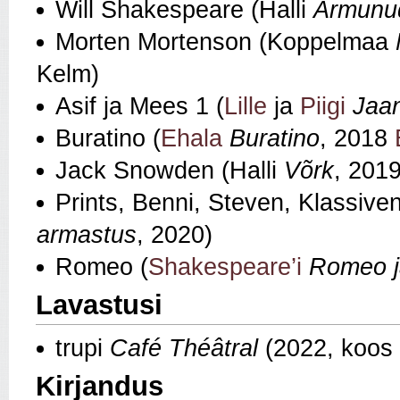
Will Shakespeare (Halli
Armunu
Morten Mortenson (Koppelmaa
Kelm)
Asif ja Mees 1 (
Lille
ja
Piigi
Jaa
Buratino (
Ehala
Buratino
, 2018
Jack Snowden (Halli
Võrk
, 2019
Prints, Benni, Steven, Klassive
armastus
, 2020)
Romeo (
Shakespeare’i
Romeo j
Lavastusi
trupi
Café Théâtral
(2022, koos
Kirjandus