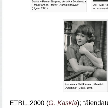
Boriss – Peeter Jürgens, Veronika Bogdanova
– Mall Hansen. Rozovi „Kured lendavad”
Aili – Mall H
(Ugala, 1971)
armastusest
Antonina – Mall Hansen. Mamlini
„Antonina” (Ugala, 1975)
ETBL, 2000 (
G. Kaskla
); täienda