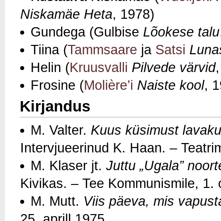
Niskamäe Heta
, 1978)
Gundega (Gulbise
Lõokese talu
Tiina (
Tammsaare
ja
Satsi
Luna
Helin (
Kruusvalli
Pilvede värvid
Frosine (
Molière’i
Naiste kool
, 
Kirjandus
M. Valter.
Kuus küsimust lavakun
Intervjueerinud K. Haan. – Teatr
M. Klaser jt.
Juttu „Ugala” noort
Kivikas. – Tee Kommunismile, 1.
M. Mutt.
Viis päeva, mis vapust
25. aprill 1975