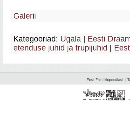
Galerii
Kategooriad:
Ugala
|
Eesti Draam
etenduse juhid ja trupijuhid
|
Eest
Eesti Entsüklopeediast
T