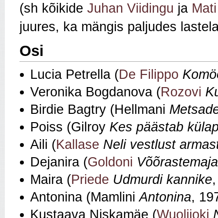
(sh kõikide
Juhan Viidingu
ja
Mati
juures, ka mängis paljudes lastel
Osi
Lucia Petrella (
De Filippo
Komöö
Veronika Bogdanova (
Rozovi
K
Birdie Bagtry (Hellmani
Metsade
Poiss (Gilroy
Kes päästab külap
Aili (
Kallase
Neli vestlust armas
Dejanira (
Goldoni
Võõrastemaja
Maira (
Priede
Udmurdi kannike
Antonina (Mamlini
Antonina
, 19
Kustaava Niskamäe (
Wuolijoki