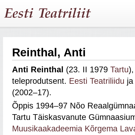
Reinthal, Anti
Anti Reinthal
(23. II 1979
Tartu
),
teleprodutsent.
Eesti Teatriliidu
j
(2002–17).
Õppis 1994–97 Nõo Reaalgümnaa
Tartu Täiskasvanute Gümnaasium
Muusikaakadeemia Kõrgema Lava