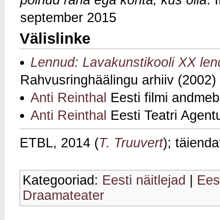
polnud raha ega kohta, kus olla
. 
september 2015
Välislinke
Lennud: Lavakunstikooli XX le
Rahvusringhäälingu arhiiv (2002)
Anti Reinthal
Eesti filmi andmeb
Anti Reinthal
Eesti Teatri Agent
ETBL, 2014 (
T. Truuvert
); täiend
Kategooriad:
Eesti näitlejad
|
Eest
Draamateater