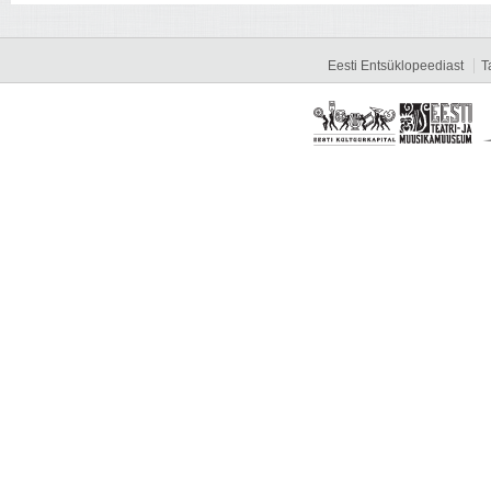
Eesti Entsüklopeediast
T