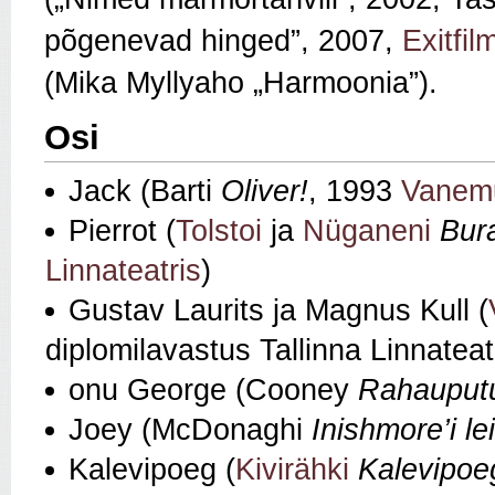
põgenevad hinged
”
, 2007,
Exitfil
(Mika
Myllyaho „Harmoonia
”).
Osi
Jack (Barti
Oliver!
, 1993
Vanem
Pierrot (
Tolstoi
ja
Nüganeni
Bura
Linnateatris
)
Gustav Laurits ja Magnus Kull (
diplomilavastus Tallinna Linnateat
onu George (Cooney
Rahauput
Joey (McDonaghi
Inishmore’i le
Kalevipoeg (
Kivirähki
Kalevipoe