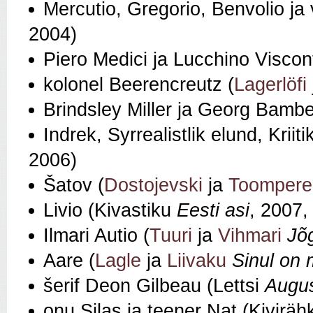
Mercutio, Gregorio, Benvolio ja
2004)
Piero Medici ja Lucchino Viscon
kolonel Beerencreutz (
Lagerlöfi
Brindsley Miller ja Georg Bambe
Indrek, Syrrealistlik elund, Kriit
2006)
Šatov (
Dostojevski
ja
Toompere
Livio (Kivastiku
Eesti asi
, 2007
Ilmari Autio (
Tuuri
ja
Vihmari
Jõg
Aare (
Lagle
ja
Liivaku
Sinul on 
šerif Deon Gilbeau (Lettsi
Augus
onu Silas ja teener Nat (Kiviräh