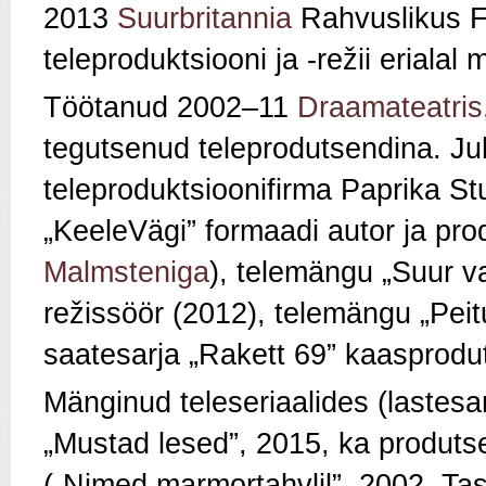
2013
Suurbritannia
Rahvuslikus Fi
teleproduktsiooni ja -režii erialal 
Töötanud 2002–11
Draamateatris
tegutsenud teleprodutsendina. Ju
teleproduktsioonifirma Paprika S
„KeeleVägi” formaadi autor ja pro
Malmsteniga
), telemängu „Suur va
režissöör (2012), telemängu „Pei
saatesarja „Rakett 69” kaasprodu
Mänginud teleseriaalides (lastesar
„Mustad lesed”, 2015, ka produtse
(„Nimed marmortahvlil”, 2002, Ta