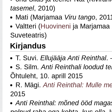
tasemel
, 2010)
Mati (Marjamaa
Viru tango
, 201
Valtteri (
Huovineni
ja Marjamaa
Suveteatris)
Kirjandus
T. Suvi.
Ellujääja Anti Reinthal
.
S. Silm.
Anti Reinthali loodud 
Õhtuleht, 10. aprill 2015
R. Mägi.
Anti Reinthal: Mulle m
2015
Anti Reinthal: mõned ööd magas