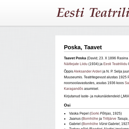
Poska, Taavet
Taavet
Poska
(David; 23. X 1896 Rasina 
Näitlejate Liidu
(1934) ja
Eesti Teatriliidu
l
Õppis
Aleksander Arderi
ja N. P. Selja juu
Muuseumis. Teatritegevust alustas 1925
noorsoolavastustes, asutas 1936 koos
Sa
Karagandõs
asumisel.
Kirjutanud laste‑ ja nukunäidendeid („Möl
Osi
Vaska Pepel (
Gorki
Põhjas
, 1925)
Jaanus (
Bornhöhe
ja
Trilljärve
Tasuja
Gabriel (
Bornhöhe
Vürst Gabriel
, 1927