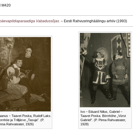
nd M420
päevapildiaparaadiga Vabadussõjas.
– Eesti Rahvusringhäälingu arhiiv (1993)
Ivo – Eduard Niilus, Gabriel –
aanus – Taavet Poska, Rudolf Laks.
Taavet Poska. Börnhöhe „Vürst
ornhöe ja Trilljärve „Tasuja”. (P.
Gabriel”. (P. Pinna Rahvateater,
inna Rahvateater, 1926)
1928)