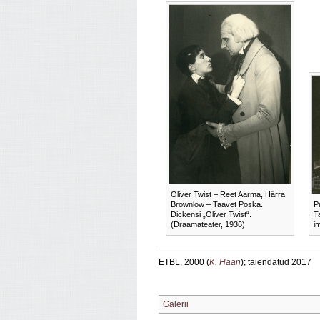
Oliver Twist – Reet Aarma, Härra
Brownlow – Taavet Poska.
P
Dickensi „Oliver Twist“.
T
(Draamateater, 1936)
i
ETBL, 2000 (
K. Haan
); täiendatud 2017
Galerii