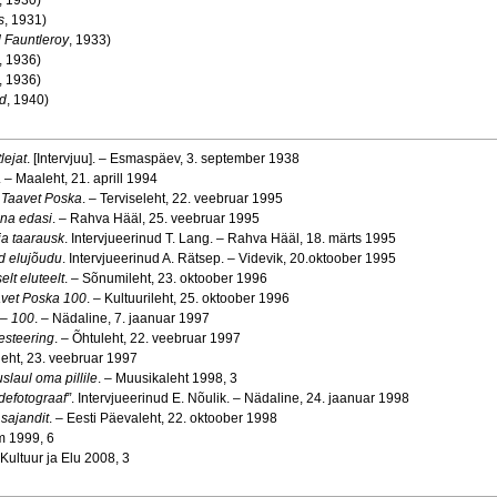
, 1930)
s
, 1931)
d Fauntleroy
, 1933)
, 1936)
, 1936)
d
, 1940)
lejat
. [Intervjuu]. – Esmaspäev, 3. september 1938
. – Maaleht, 21. aprill 1994
 Taavet Poska
. – Terviseleht, 22. veebruar 1995
ina edasi
. – Rahva Hääl, 25. veebruar 1995
ja taarausk
. Intervjueerinud T. Lang. – Rahva Hääl, 18. märts 1995
d elujõudu
. Intervjueerinud A. Rätsep. – Videvik, 20.oktoober 1995
lt eluteelt
. – Sõnumileht, 23. oktoober 1996
vet Poska 100
. – Kultuurileht, 25. oktoober 1996
 – 100
. – Nädaline, 7. jaanuar 1997
esteering
. – Õhtuleht, 22. veebruar 1997
eht, 23. veebruar 1997
slaul oma pillile
. – Muusikaleht 1998, 3
defotograaf”
. Intervjueerinud E. Nõulik. – Nädaline, 24. jaanuar 1998
sajandit
. – Eesti Päevaleht, 22. oktoober 1998
m 1999, 6
 Kultuur ja Elu 2008, 3