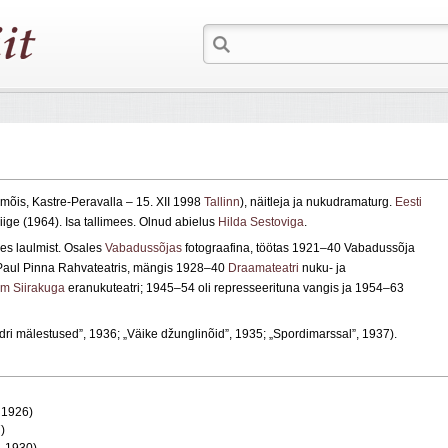
mõis, Kastre‑Peravalla – 15. XII 1998
Tallinn
), näitleja ja nukudramaturg.
Eesti
iige (1964). Isa tallimees. Olnud abielus
Hilda Sestoviga
.
res laulmist. Osales
Vabadussõjas
fotograafina, töötas 1921–40 Vabadussõja
 Paul Pinna Rahvateatris, mängis 1928–40
Draamateatri
nuku‑ ja
m Siirakuga
eranukuteatri; 1945–54 oli represseerituna vangis ja 1954–63
dri mälestused”, 1936; „Väike džunglinõid”, 1935; „Spordimarssal”, 1937).
, 1926)
)