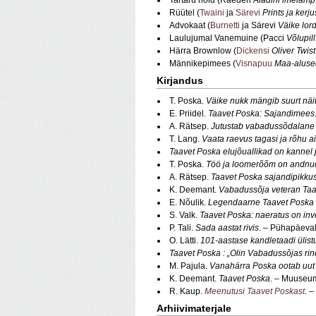
Tartaru nõid (Raederi
Aladini imelamp
Rüütel (
Twaini
ja
Särevi
Prints ja kerju
Advokaat (
Burnetti
ja Särevi
Väike lor
Laulujumal Vanemuine (Pacci
Võlupill
Härra Brownlow (
Dickensi
Oliver Twist
Männikepimees (
Visnapuu
Maa‑aluse
Kirjandus
T. Poska.
Väike nukk mängib suurt näit
E. Priidel.
Taavet Poska: Sajandimees
A. Rätsep.
Jutustab vabadussõdalane
T. Lang.
Vaata raevus tagasi ja rõhu a
Taavet Poska elujõuallikad on kannel 
T. Poska.
Töö ja loomerõõm on andnu
A. Rätsep.
Taavet Poska sajandipikkuse
K. Deemant.
Vabadussõja veteran Taa
E. Nõulik.
Legendaarne Taavet Poska
S. Valk.
Taavet Poska: naeratus on inv
P. Tali.
Sada aastat rivis
. – Pühapäeval
O. Lätti.
101-aastase kandletaadi ülistu
Taavet Poska : „Olin Vabadussõjas rin
M. Pajula.
Vanahärra Poska ootab uut 
K. Deemant.
Taavet Poska
. – Muuseu
R. Kaup.
Meenutusi Taavet Poskast
. –
Arhiivimaterjale