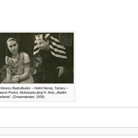
rintsess Badrulbudur – Helmi Nerep, Tartaru –
aavet Poska. Muinasjutu järgi H. Anto „Aladini
melamp“. (Draamateater, 1936)