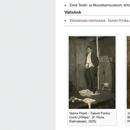
Eesti Teatri- ja Muusikamuuseum, fo
Välislink
Kirjutamata memuaare. Taavet Poska 
Vaska Pepel – Taavet Poska.
J
Gorki „Põhjas”. (P. Pinna
B
Rahvateater, 1925)
P