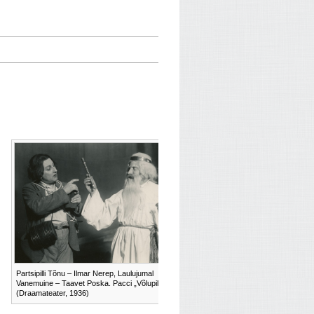
Partsipilli Tõnu – Ilmar Nerep, Laulujumal
Vanemuine – Taavet Poska. Pacci „Võlupill“.
(Draamateater, 1936)