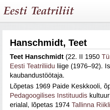
Hanschmidt, Teet
Teet Hanschmidt
(22. II 1950
Tü
Eesti Teatriliidu
liige (1976–92). I
kaubandustöötaja.
Lõpetas 1969 Paide Keskkooli, 
Pedagoogilises Instituudis
kultuur
erialal, lõpetas 1974
Tallinna Riik