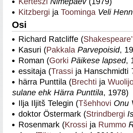
Kertészi
Nimepäev
(1979)
Kitzbergi
ja
Toominga
Veli Henn
Osi
Richard Ratcliffe (
Shakespeare’
Kasuri (
Pakkala
Parvepoisid
, 1
Roman (
Gorki
Päikese lapsed
,
essitaja (
Trassi
ja Hanschmidti
härra Punttila (
Brechti
ja
Wuolijo
sulane ehk Härra Punttila
, 1978)
Ilja Iljitš Telegin (
Tšehhovi
Onu 
doktor Östermark (
Strindbergi
I
Rosenmark (
Krossi
ja
Rummo
R