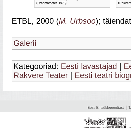
(Draamateater, 1975)
(Rakvere
ETBL, 2000 (
M. Urbsoo
); täienda
Galerii
Kategooriad:
Eesti lavastajad
|
E
Rakvere Teater
|
Eesti teatri biog
Eesti Entsüklopeediast
T