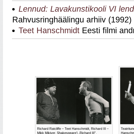
Lennud: Lavakunstikooli VI len
Rahvusringhäälingu arhiiv (1992)
Teet Hanschmidt
Eesti filmi an
Richard Ratcliffe – Teet Hanschmidt, Richard III –
Teatritun
Mikk Mikiver. Shakespeare’i „Richard III”.
Hanschmi