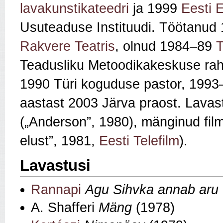
lavakunstikateedri
ja 1999
Eesti 
Usuteaduse Instituudi. Töötanu
Rakvere Teatris
, olnud 1984–89
T
Teadusliku Metoodikakeskuse rahv
1990 Türi koguduse pastor, 1993–
aastast 2003 Järva praost. Lava
(„Anderson”, 1980), mänginud fil
elust”, 1981,
Eesti Telefilm
).
Lavastusi
Rannapi
Agu Sihvka annab aru
A. Shafferi
Mäng
(1978)