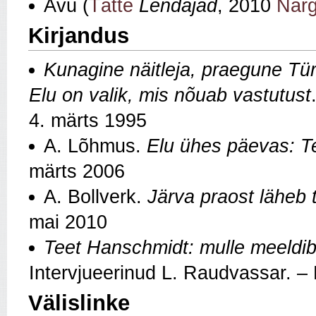
Avu (
Tätte
Lendajad
, 2010
Nar
Kirjandus
Kunagine näitleja, praegune Tü
Elu on valik, mis nõuab vastutust
4. märts 1995
A. Lõhmus.
Elu ühes päevas: T
märts 2006
A. Bollverk.
Järva praost läheb t
mai 2010
Teet Hanschmidt: mulle meeldib 
Intervjueerinud L. Raudvassar. – E
Välislinke