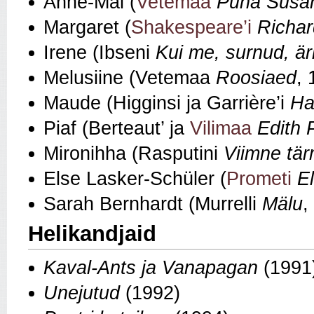
Anne-Mai (
Vetemaa
Püha Susa
Margaret (
Shakespeare’i
Richard
Irene (Ibseni
Kui me, surnud, ä
Melusiine (Vetemaa
Roosiaed
, 
Maude (Higginsi ja Garrière’i
Ha
Piaf (Berteaut’ ja
Vilimaa
Edith 
Mironihha (Rasputini
Viimne tär
Else Lasker-Schüler (
Prometi
E
Sarah Bernhardt (Murrelli
Mälu
,
Helikandjaid
Kaval-Ants ja Vanapagan
(1991
Unejutud
(1992)