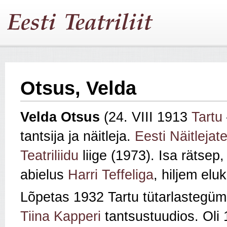
Otsus, Velda
Velda Otsus
(24. VIII 1913
Tartu
tantsija ja näitleja.
Eesti Näitlejate
Teatriliidu
liige (1973). Isa rätsep
abielus
Harri Teffeliga
, hiljem el
Lõpetas 1932 Tartu tütarlastegümn
Tiina Kapperi
tantsustuudios. Ol