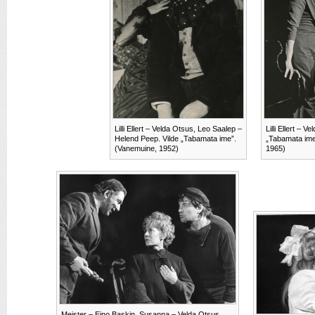
Lilli Ellert – Velda Otsus, Leo Saalep –
Lilli Ellert – V
Helend Peep. Vilde „Tabamata ime”.
„Tabamata ime
(Vanemuine, 1952)
1965)
Meister – Eino Baskin, Susanna – Velda Otsus,