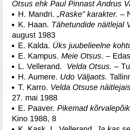
Otsus ehk Paul Pinnast Andrus V
H. Mandri.
„Raske” karakter.
– N
K. Haan.
Tähetundide näitlejal 
august 1983
E. Kalda.
Üks juubelieelne koh
E. Kampus.
Meie Otsus
. – Edas
L. Vellerand.
Velda Otsus.
– Tun
H. Aumere.
Udo Väljaots.
Tallin
T. Karro.
Velda Otsuse näitlejai
27. mai 1988
E. Paaver.
Pikemad kõrvalepõik
Kino 1988, 8
K. Kask, L. Vellerand.
Ja kas s