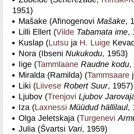
1951)
Mašake (Afinogenovi
Mašake
, 
Lilli Ellert (
Vilde
Tabamata ime
,
Kuslap (
Lutsu
ja
H. Luige
Kevad
Nora (Ibseni
Nukukodu
, 1953)
Iige (
Tammlaane
Raudne kodu
,
Miralda (Ramilda) (
Tammsaare
j
Liki (
Liivese
Robert Suur
, 1957)
Ljubov (
Trenjovi
Ljubov Jarovaj
Iza (
Laxnessi
Müüdud hällilaul
,
Olga Jeletskaja (
Turgenevi
Armu
Julia (Švartsi
Vari
, 1959)