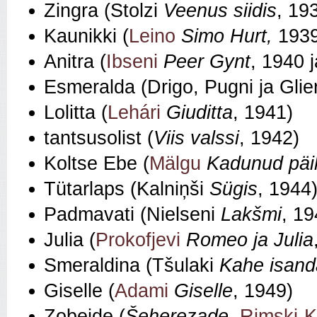
Zingra (Stolzi
Veenus siidis
, 19
Kaunikki (
Leino
Simo Hurt,
1939
Anitra (
Ibseni
Peer Gynt
, 1940 
Esmeralda (Drigo, Pugni ja Glie
Lolitta (
Lehári
Giuditta
, 1941)
tantsusolist (
Viis valssi
, 1942)
Koltse Ebe (
Mälgu
Kadunud päi
Tütarlaps (Kalniņši
Sügis
, 1944
Padmavati (Nielseni
Lakšmi
, 19
Julia (
Prokofjevi
Romeo ja Julia
Smeraldina (Tšulaki
Kahe isand
Giselle (
Adami
Giselle
, 1949)
Zobeide (
Šeherezade
,
Rimski-K