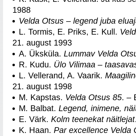
1988
Velda Otsus – legend juba eluaj
L. Tormis, E. Priks, E. Kull.
Vel
21. august 1993
A. Üksküla.
Lummav Velda Ots
R. Kudu.
Ülo Vilimaa – taasavas
L. Vellerand, A. Vaarik.
Maagili
21. august 1998
M. Kapstas.
Velda Otsus 85
. –
M. Balbat.
Legend, inimene, näi
E. Värk.
Kolm teenekat näitlejat
K. Haan.
Par excellence Velda 