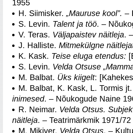
1955
H. Siimisker.
„Mauruse kool”.
– 
S. Levin.
Talent ja töö
. – Nõuko
V. Teras.
Väljapaistev näitleja
. 
J. Halliste.
Mitmekülgne näitlejat
K. Kask.
Teise eluga etendus:
[
S. Levin.
Velda Otsuse „Mamma 
M. Balbat.
Üks kiigelt
: [Kahekesi
M. Balbat, K. Kask, L. Tormis jt
inimesed
. – Nõukogude Naine 19
R. Neimar.
Velda Otsus. Subjekt
näitleja
. – Teatrimärkmik 1971/72
M. Mikiver.
Velda Otsus
. – Kult