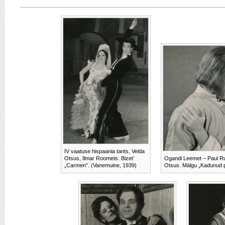
IV vaatuse hispaania tants, Velda
Otsus, Ilmar Roomets. Bizet’
Ogandi Leemet – Paul Ru
„Carmen”. (Vanemuine, 1939)
Otsus. Mälgu „Kadunud p