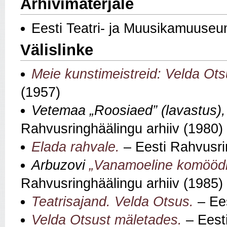
Arhivimaterjale
Eesti Teatri- ja Muusikamuuseu
Välislinke
Meie kunstimeistreid: Velda Ots
(1957)
Vetemaa „Roosiaed” (lavastus)
Rahvusringhäälingu arhiiv (1980)
Elada rahvale.
– Eesti Rahvusri
Arbuzovi
„Vanamoeline komöödi
Rahvusringhäälingu arhiiv (1985)
Teatrisajand. Velda Otsus.
– Ee
Velda Otsust mäletades.
– Eesti