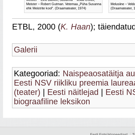
Meister – Robert Gutman. Vetemaa „Püha Susanna
Melusiine – Vel
ehk Meistrite kool”. (Draamateater, 1974)
(Draamateater, 
ETBL, 2000 (
K. Haan
); täiendatu
Galerii
Kategooriad:
Naispeaosatäitja a
Eesti NSV riikliku preemia laurea
(teater)
|
Eesti näitlejad
|
Eesti N
biograafiline leksikon
Eesti Entsüklopeediast
T