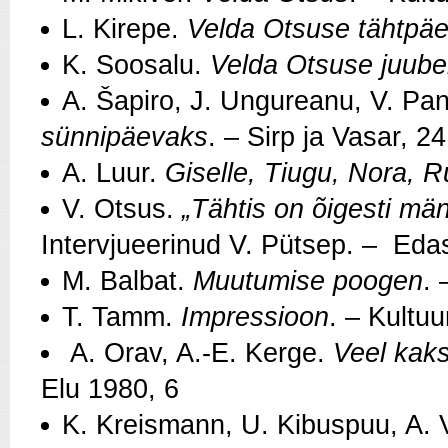
L. Kirepe.
Velda Otsuse tähtpä
K. Soosalu.
Velda Otsuse juubel
A. Šapiro, J. Ungureanu, V. Pan
sünnipäevaks
. – Sirp ja Vasar, 2
A. Luur.
Giselle, Tiugu, Nora, R
V. Otsus.
„Tähtis on õigesti män
Intervjueerinud V. Pütsep. – Eda
M. Balbat.
Muutumise poogen
. 
T. Tamm.
Impressioon
. – Kultuu
A. Orav, A.-E. Kerge.
Veel kaks
Elu 1980, 6
K. Kreismann, U. Kibuspuu, A. V