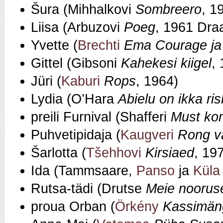
Šura (Mihhalkovi
Sombreero
, 1
Liisa (Arbuzovi
Poeg
, 1961 Dra
Yvette (
Brechti
Ema Courage ja
Gittel (Gibsoni
Kahekesi kiigel
,
Jüri (
Kaburi
Rops
, 1964)
Lydia (O’Hara
Abielu on ikka ris
preili Furnival (Shafferi
Must ko
Puhvetipidaja (
Kaugveri
Rong v
Šarlotta (
Tšehhovi
Kirsiaed
, 19
Ida (Tammsaare,
Panso
ja
Küla
Rutsa-tädi (Drutse
Meie nooruse
proua Orban (
Örkény
Kassimän