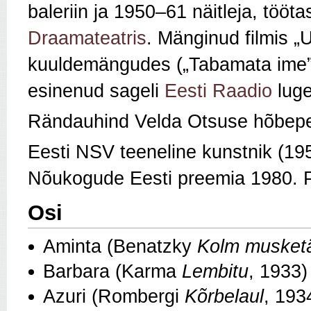
baleriin ja 1950–61 näitleja, tööt
Draamateatris
. Mänginud filmis „
kuuldemängudes („Tabamata ime”,
esinenud sageli
Eesti Raadio
luge
Rändauhind Velda Otsuse hõbepee
Eesti NSV teeneline kunstnik (19
Nõukogude Eesti preemia 1980. Pa
Osi
Aminta (Benatzky
Kolm musketä
Barbara (Karma
Lembitu
, 1933)
Azuri (Rombergi
Kõrbelaul
, 193