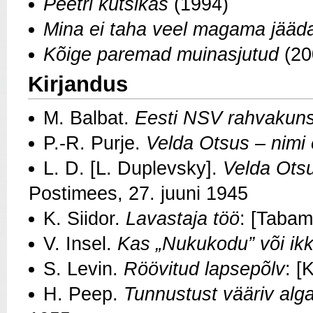
Peetri kutsikas
(1994)
Mina ei taha veel magama jääd
Kõige paremad muinasjutud
(20
Kirjandus
M. Balbat.
Eesti NSV rahvakuns
P.-R. Purje.
Velda Otsus – nimi e
L. D. [L. Duplevsky].
Velda Otsu
Postimees, 27. juuni 1945
K. Siidor.
Lavastaja töö
: [Tabam
V. Insel.
Kas „Nukukodu” või ikk
S. Levin.
Röövitud lapsepõlv
: [
H. Peep.
Tunnustust vääriv alg