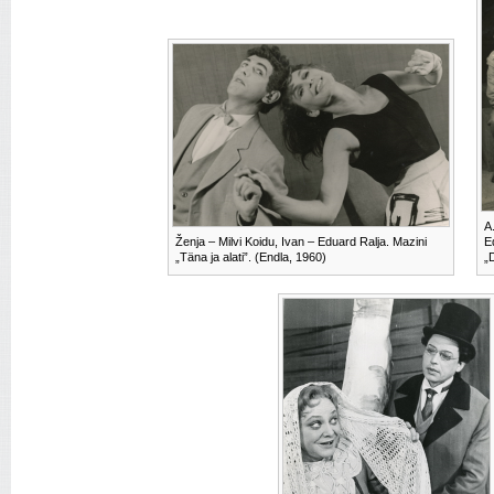
A
Ženja – Milvi Koidu, Ivan – Eduard Ralja. Mazini
E
„Täna ja alati”. (Endla, 1960)
„