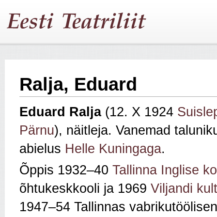
Ralja, Eduard
Eduard Ralja
(12. X 1924
Suisle
Pärnu
), näitleja. Vanemad talunik
abielus
Helle Kuningaga
.
Õppis 1932–40
Tallinna Inglise ko
õhtukeskkooli ja 1969
Viljandi kul
1947–54 Tallinnas vabrikutöölis