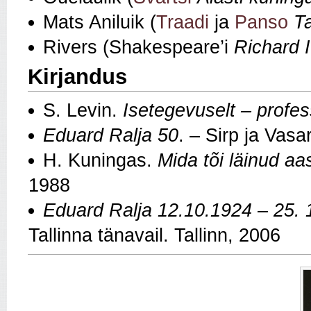
Mats Aniluik (
Traadi
ja
Panso
T
Rivers (Shakespeare’i
Richard I
Kirjandus
S. Levin.
Isetegevuselt – profes
Eduard Ralja 50
. – Sirp ja Vasa
H. Kuningas.
Mida tõi läinud aa
1988
Eduard Ralja 12.10.1924 – 25. 
Tallinna tänavail. Tallinn, 2006