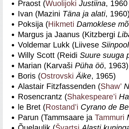
Praost (
Wuolijoki
Justiina
, 1960
Ivan (Mazini
Täna ja alati
, 1960
Poksija (
Hikmeti
Damoklese mõ
Margus ja Jaanus (Kitzbergi
Lib
Voldemar Lukk (Liivese
Siinpool
Willy Scott (Reidi
Suure suuga p
Marian (Karvaši
Püha öö
, 1963)
Boris (
Ostrovski
Äike
, 1965)
Alastair Fitzfassenden (
Shaw’
N
Rosencrantz (
Shakespeare’i
Ha
le Bret (
Rostand’i
Cyrano de Be
Parun (Tammsaare ja
Tammuri
Õuelaulik (
Švartsi
Alasti kuning