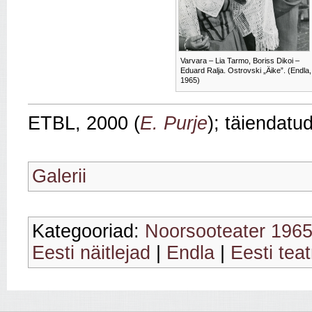
Varvara – Lia Tarmo, Boriss Dikoi –
Eduard Ralja. Ostrovski „Äike”. (Endla,
1965)
ETBL, 2000 (
E. Purje
); täiendatu
Galerii
Kategooriad:
Noorsooteater 196
Eesti näitlejad
|
Endla
|
Eesti teat