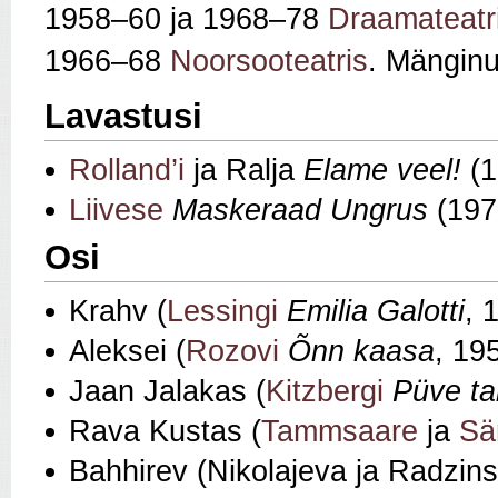
1958–60 ja 1968–78
Draamateatr
1966–68
Noorsooteatris
. Mänginu
Lavastusi
Rolland’i
ja Ralja
Elame veel!
(1
Liivese
Maskeraad Ungrus
(19
Osi
Krahv (
Lessingi
Emilia Galotti
, 
Aleksei (
Rozovi
Õnn kaasa
, 19
Jaan Jalakas (
Kitzbergi
Püve ta
Rava Kustas (
Tammsaare
ja
Sä
Bahhirev (Nikolajeva ja Radzin