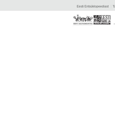
Eesti Entsüklopeediast
T