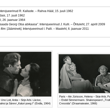
Intervjueerinud R. Kallaste. – Rahva Hääl, 15. juuli 1962
dasi, 17. juuli 1962
l, 26. jaanuar 1964
d saada Georg Otsa abikaasa”
. Intervjueerinud J. Kulli. – Õhtuleht, 27. aprill 2009
 film
: [Jääminek]. Intervjueerinud I. Palli. – Maaleht, 6. jaanuar 2011
Paris – Ain Jürisson, Helena – Sirje Arbi, 
Uno Loit, Anita – Sirje Arbi. Lācise,
– Endel Simmermann. Shakespeare’i „Troil
lnsi ja Särevi „Kaluri poeg I” (Endla, 1964)
Cressida” (Draamateater, 1966)