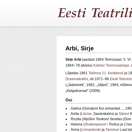
Arbi, Sirje
Sirje Arbi
(aastast 1964 Tennosaar; 5. V
1964–78 abielus
Kalmer Tennosaarega
.
Lõpetas 1961
Tallinna 21. Keskkooli
ja 1
Draamateatris
, oli 1971–96
Eesti Televisi
(„Jääminek”, 1962, „Jäljed”, 1964, mõle
„Kelgukoerad” (2009).
Osi
Galina (Goruljovi
Kui armastad…
, 196
Anita (
Lācise
, Sauleskalnsi ja
Särevi
K
Rozita (Aljošini
Tookord Sevillas (Don
Helena (
Shakespeare’i
Troilus ja Cre
Anna (
Linnankoski
ja
Tammuri
Laul tul