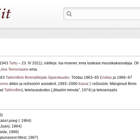
I 1943
Tartu
– 23. IV 2021), näitleja. Isa insener, ema lasteaia muusikakasvataja. Oli
Liina Tennosaare
ema.
963
Tallinnfilmi filminäitlejate õppestuudio
. Töötas 1963–65
Endlas
ja 1966–67
oonis
diktor ja režissööri assistent, 1993–2000
Kanal 2
režissöör. Mänginud filmis
mad
Tallinnfilm
), telelavastustes („Maailm minuta”, 1974) ja teleseriaalis
3)
aluri poeg I
, 1964)
 Juan)
, 1964)
ssida
, 1966)
ipunasest lill
est
, 1967)