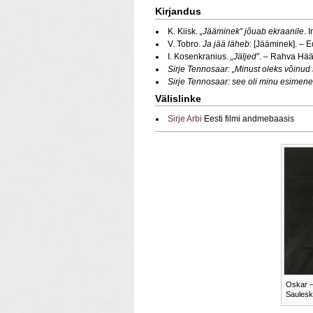
Kirjandus
K. Kiisk.
„Jääminek” jõuab ekraanile
. 
V. Tobro.
Ja jää läheb
: [Jääminek]. – E
I. Kosenkranius.
„Jäljed”
. – Rahva Hää
Sirje Tennosaar: „Minust oleks võinu
Sirje Tennosaar: see oli minu esimene
Välislinke
Sirje Arbi
Eesti filmi andmebaasis
Oskar – 
Sauleska